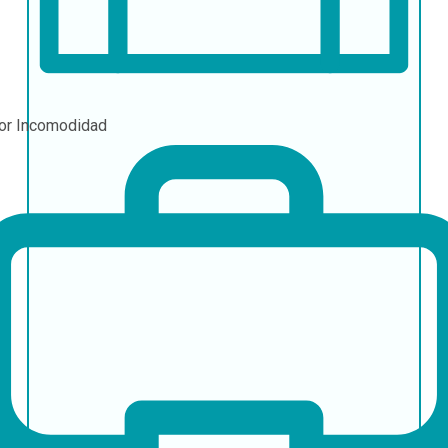
or
Incomodidad