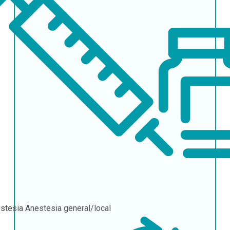
stesia
Anestesia general/local