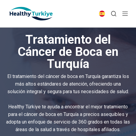
S
k
i
p
Tratamiento del
t
o
Cáncer de Boca en
c
Turquía
o
n
t
El tratamiento del cáncer de boca en Turquía garantiza los
e
más altos estándares de atención, ofreciendo una
n
solución integral y segura para tus necesidades de salud.
t
Healthy Türkiye te ayuda a encontrar el mejor tratamiento
para el cáncer de boca en Turquía a precios asequibles y
adopta un enfoque de servicio de 360 grados en todas las
áreas de la salud a través de hospitales afiliados.