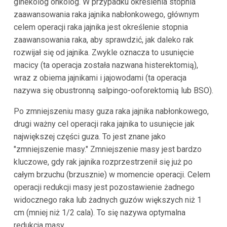
ginekolog onkolog. W przypadku określenia stopnia
zaawansowania raka jajnika nabłonkowego, głównym
celem operacji raka jajnika jest określenie stopnia
zaawansowania raka, aby sprawdzić, jak daleko rak
rozwijał się od jajnika. Zwykle oznacza to usunięcie
macicy (ta operacja została nazwana histerektomią),
wraz z obiema jajnikami i jajowodami (ta operacja
nazywa się obustronną salpingo-ooforektomią lub BSO).
Po zmniejszeniu masy guza raka jajnika nabłonkowego,
drugi ważny cel operacji raka jajnika to usunięcie jak
największej części guza. To jest znane jako
"zmniejszenie masy." Zmniejszenie masy jest bardzo
kluczowe, gdy rak jajnika rozprzestrzenił się już po
całym brzuchu (brzusznie) w momencie operacji. Celem
operacji redukcji masy jest pozostawienie żadnego
widocznego raka lub żadnych guzów większych niż 1
cm (mniej niż 1/2 cala). To się nazywa optymalna
redukcja masy.