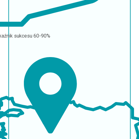
aźnik sukcesu
60-90%