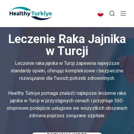
S
k
i
p
Leczenie Raka Jajnika
t
o
w Turcji
c
o
Leczenie raka jajnika w Turcji zapewnia najwyższe
n
standardy opieki, oferując kompleksowe i bezpieczne
t
rozwiązanie dla Twoich potrzeb zdrowotnych.
e
n
Healthy Türkiye pomaga znaleźć najlepsze leczenie raka
t
jajnika w Turcji w przystępnych cenach i przyjmuje 360-
stopniowe podejście usługowe we wszystkich obszarach
zdrowia poprzez związane szpitale.