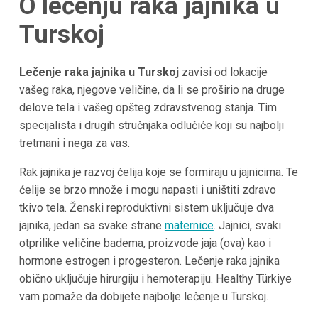
O lečenju raka jajnika u
Turskoj
Lečenje raka jajnika u Turskoj
zavisi od lokacije
vašeg raka, njegove veličine, da li se proširio na druge
delove tela i vašeg opšteg zdravstvenog stanja. Tim
specijalista i drugih stručnjaka odlučiće koji su najbolji
tretmani i nega za vas.
Rak jajnika je razvoj ćelija koje se formiraju u jajnicima. Te
ćelije se brzo množe i mogu napasti i uništiti zdravo
tkivo tela. Ženski reproduktivni sistem uključuje dva
jajnika, jedan sa svake strane
maternice
. Jajnici, svaki
otprilike veličine badema, proizvode jaja (ova) kao i
hormone estrogen i progesteron. Lečenje raka jajnika
obično uključuje hirurgiju i hemoterapiju. Healthy Türkiye
vam pomaže da dobijete najbolje lečenje u Turskoj.