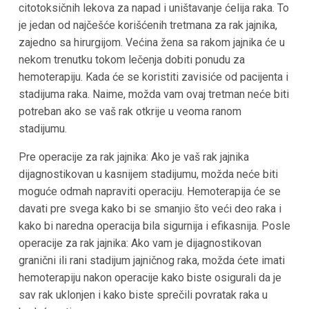
citotoksičnih lekova za napad i uništavanje ćelija raka. To
je jedan od najčešće korišćenih tretmana za rak jajnika,
zajedno sa hirurgijom. Većina žena sa rakom jajnika će u
nekom trenutku tokom lečenja dobiti ponudu za
hemoterapiju. Kada će se koristiti zavisiće od pacijenta i
stadijuma raka. Naime, možda vam ovaj tretman neće biti
potreban ako se vaš rak otkrije u veoma ranom
stadijumu.
Pre operacije za rak jajnika: Ako je vaš rak jajnika
dijagnostikovan u kasnijem stadijumu, možda neće biti
moguće odmah napraviti operaciju. Hemoterapija će se
davati pre svega kako bi se smanjio što veći deo raka i
kako bi naredna operacija bila sigurnija i efikasnija. Posle
operacije za rak jajnika: Ako vam je dijagnostikovan
granični ili rani stadijum jajničnog raka, možda ćete imati
hemoterapiju nakon operacije kako biste osigurali da je
sav rak uklonjen i kako biste sprečili povratak raka u