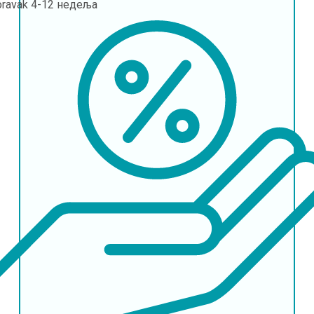
oravak
4-12 недеља