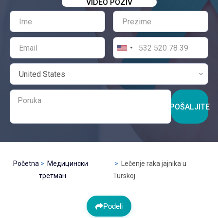
VIDEO POZIV
POŠALJITE
Početna
Медицински
Lečenje raka jajnika u
третман
Turskoj
Podeli