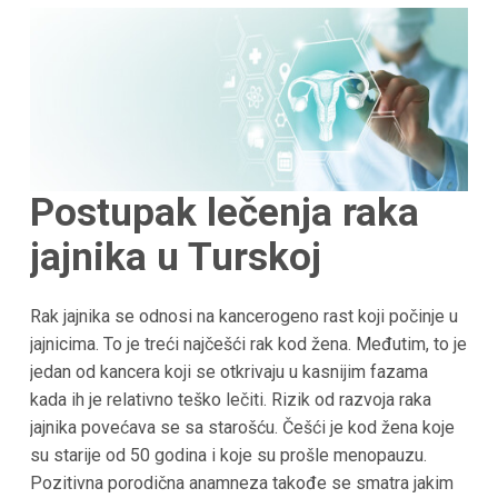
Postupak lečenja raka
jajnika u Turskoj
Rak jajnika se odnosi na kancerogeno rast koji počinje u
jajnicima. To je treći najčešći rak kod žena. Međutim, to je
jedan od kancera koji se otkrivaju u kasnijim fazama
kada ih je relativno teško lečiti. Rizik od razvoja raka
jajnika povećava se sa starošću. Češći je kod žena koje
su starije od 50 godina i koje su prošle menopauzu.
Pozitivna porodična anamneza takođe se smatra jakim