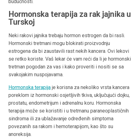
budućnosti.
Hormonska terapija za rak jajnika u
Turskoj
Neki rakovi jajnika trebaju hormon estrogen da bi rasli.
Hormonski tretmani mogu blokirati proizvodnju
estrogena da bi zaustavili rast nekih kancera. Ovi lekovi
se retko koriste. Vaš lekar će vam reći da li je hormonski
tretman pogodan za vas i kako proveriti i nositi se sa
svakojakim nuspojavama.
Hormonska terapija
je korisna za nekoliko vrsta kancera
poreklom iz hormonski osjetljivih tkiva, uključujući dojku,
prostatu, endometrijum i adrenalnu koru. Hormonska
terapija može se koristiti i u tretmanu paraneoplastičnih
sindroma ili za ublažavanje određenih simptoma
povezanih sa rakom i hemoterapijom, kao što su
anoreksija.