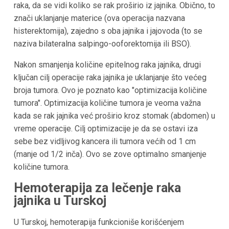
raka, da se vidi koliko se rak proširio iz jajnika. Obično, to
znači uklanjanje materice (ova operacija nazvana
histerektomija), zajedno s oba jajnika i jajovoda (to se
naziva bilateralna salpingo-ooforektomija ili BSO).
Nakon smanjenja količine epitelnog raka jajnika, drugi
ključan cilj operacije raka jajnika je uklanjanje što većeg
broja tumora. Ovo je poznato kao "optimizacija količine
tumora". Optimizacija količine tumora je veoma važna
kada se rak jajnika već proširio kroz stomak (abdomen) u
vreme operacije. Cilj optimizacije je da se ostavi iza
sebe bez vidljivog kancera ili tumora većih od 1 cm
(manje od 1/2 inča). Ovo se zove optimalno smanjenje
količine tumora.
Hemoterapija za lečenje raka
jajnika u Turskoj
U Turskoj, hemoterapija funkcioniše korišćenjem