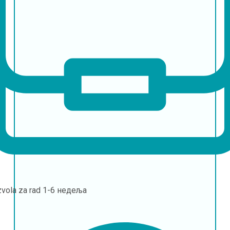
vola za rad
1-6 недеља