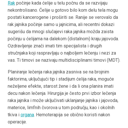
Rak
počinje kada ćelije u telu počnu da se razvijaju
nekontrolisano. Ćelije u gotovo bilo kom delu tela mogu
postati kancerogene i proširiti se. Ranije se verovalo da
rak jajnika počinje samo u jajnicima, ali recentni dokazi
sugerišu da mnogi slučajevi raka jajnika možda zaista
počinju u ćelijama na dalekom (distalnom) kraju jajovoda.
Ozdravljenje znači imati tim specijalista i drugih
stručnjaka koji raspravljaju o najboljem lečenju i nezi za
vas. Ti timovi se nazivaju multidisciplinarni timovi (MDT).
Planiranje lečenja raka jajnika zasniva se na brojnim
faktorima, uključujući tip i stadijum ćelija raka, moguće
neželjene efekte, starost žene i da li ona planira imati
decu nakon lečenja. Hirurgija je često prvi izbor lečenja
raka jajnika i može uključivati uklanjanje jajnika i jajovoda,
materice, limfnih čvorova u tom području, kao i okolnih
tkiva i
organa
. Hemoterapija se obično koristi nakon
operacije.