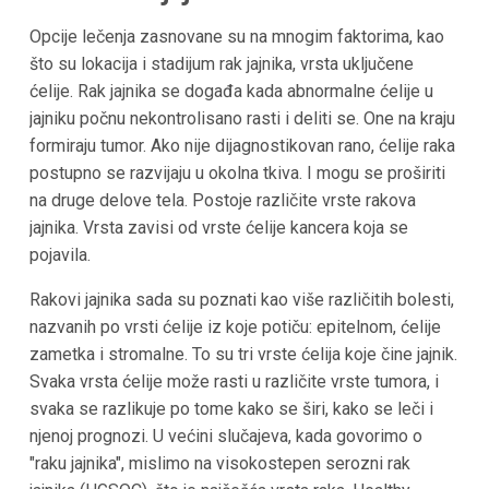
Opcije lečenja zasnovane su na mnogim faktorima, kao
što su lokacija i stadijum rak jajnika, vrsta uključene
ćelije. Rak jajnika se događa kada abnormalne ćelije u
jajniku počnu nekontrolisano rasti i deliti se. One na kraju
formiraju tumor. Ako nije dijagnostikovan rano, ćelije raka
postupno se razvijaju u okolna tkiva. I mogu se proširiti
na druge delove tela. Postoje različite vrste rakova
jajnika. Vrsta zavisi od vrste ćelije kancera koja se
pojavila.
Rakovi jajnika sada su poznati kao više različitih bolesti,
nazvanih po vrsti ćelije iz koje potiču: epitelnom, ćelije
zametka i stromalne. To su tri vrste ćelija koje čine jajnik.
Svaka vrsta ćelije može rasti u različite vrste tumora, i
svaka se razlikuje po tome kako se širi, kako se leči i
njenoj prognozi. U većini slučajeva, kada govorimo o
"raku jajnika", mislimo na visokostepen serozni rak