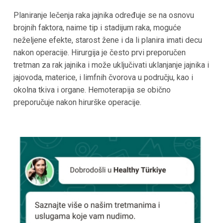
Planiranje lečenja raka jajnika određuje se na osnovu
brojnih faktora, naime tip i stadijum raka, moguće
neželjene efekte, starost žene i da li planira imati decu
nakon operacije. Hirurgija je često prvi preporučen
tretman za rak jajnika i može uključivati uklanjanje jajnika i
jajovoda, materice, i limfnih čvorova u području, kao i
okolna tkiva i organe. Hemoterapija se obično
preporučuje nakon hirurške operacije.