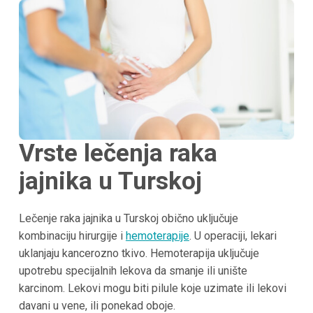
Vrste lečenja raka
jajnika u Turskoj
Lečenje raka jajnika u Turskoj obično uključuje
kombinaciju hirurgije i
hemoterapije
. U operaciji, lekari
uklanjaju kancerozno tkivo. Hemoterapija uključuje
upotrebu specijalnih lekova da smanje ili unište
karcinom. Lekovi mogu biti pilule koje uzimate ili lekovi
davani u vene, ili ponekad oboje.