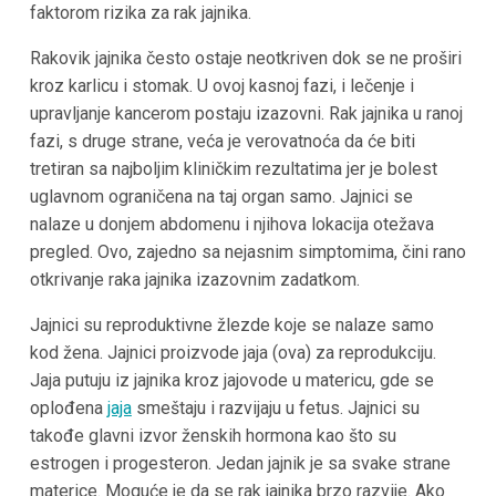
faktorom rizika za rak jajnika.
Rakovik jajnika često ostaje neotkriven dok se ne proširi
kroz karlicu i stomak. U ovoj kasnoj fazi, i lečenje i
upravljanje kancerom postaju izazovni. Rak jajnika u ranoj
fazi, s druge strane, veća je verovatnoća da će biti
tretiran sa najboljim kliničkim rezultatima jer je bolest
uglavnom ograničena na taj organ samo. Jajnici se
nalaze u donjem abdomenu i njihova lokacija otežava
pregled. Ovo, zajedno sa nejasnim simptomima, čini rano
otkrivanje raka jajnika izazovnim zadatkom.
Jajnici su reproduktivne žlezde koje se nalaze samo
kod žena. Jajnici proizvode jaja (ova) za reprodukciju.
Jaja putuju iz jajnika kroz jajovode u matericu, gde se
oplođena
jaja
smeštaju i razvijaju u fetus. Jajnici su
takođe glavni izvor ženskih hormona kao što su
estrogen i progesteron. Jedan jajnik je sa svake strane
materice. Moguće je da se rak jajnika brzo razvije. Ako