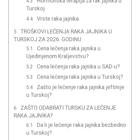
Hormonska terapija za rak jajnika u
Turskoj
Vrste raka jajnika
TROŠKOVI LEČENJA RAKA JAJNIKA U
TURSKOJ ZA 2026. GODINU
Cena lečenja raka jajnika u
Ujedinjenom Kraljevstvu?
Cena lečenja raka jajnika u SAD-u?
Cena lečenja raka jajnika u Turskoj?
Zašto je lečenje raka jajnika jeftinije
u Turskoj?
ZAŠTO ODABRATI TURSKU ZA LEČENJE
RAKA JAJNIKA?
Da li je lečenje raka jajnika bezbedno
u Turskoj?