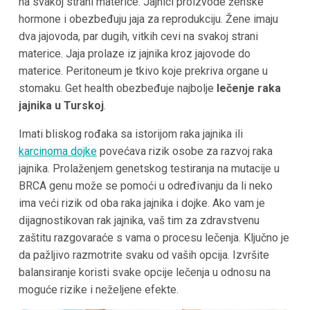
na svakoj strani materice. Jajnici proizvode ženske
hormone i obezbeđuju jaja za reprodukciju. Žene imaju
dva jajovoda, par dugih, vitkih cevi na svakoj strani
materice. Jaja prolaze iz jajnika kroz jajovode do
materice. Peritoneum je tkivo koje prekriva organe u
stomaku. Get health obezbeđuje najbolje
lečenje raka
jajnika u Turskoj
.
Imati bliskog rođaka sa istorijom raka jajnika ili
karcinoma dojke
povećava rizik osobe za razvoj raka
jajnika. Prolaženjem genetskog testiranja na mutacije u
BRCA genu može se pomoći u određivanju da li neko
ima veći rizik od oba raka jajnika i dojke. Ako vam je
dijagnostikovan rak jajnika, vaš tim za zdravstvenu
zaštitu razgovaraće s vama o procesu lečenja. Ključno je
da pažljivo razmotrite svaku od vaših opcija. Izvršite
balansiranje koristi svake opcije lečenja u odnosu na
moguće rizike i neželjene efekte.