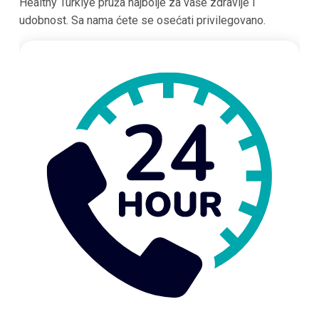
Healthy Türkiye pruža najbolje za vaše zdravlje i
udobnost. Sa nama ćete se osećati privilegovano.