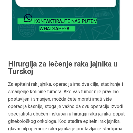
KONTAKTIRAJTE NAS PUTEM
WHATSAPP-A
Hirurgija za lečenje raka jajnika u
Turskoj
Za epitelni rak jajnika, operacija ima dva cilja, stadiranje i
smanjenje količine tumora. Ako vaš tumor nije pravilno
postavljen i smanjen, možda ćete morati imati više
operacija kasnije, stoga je važno da ovu operaciju izvodi
specijalista obučen i iskusan u hirurgiji raka jajnika, poput
ginekološkog onkologa. Kod stadira epitelni rak jajnika,
glavni cilj operacije raka jajnika je postavljanje stadijuma