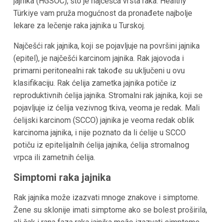
jajnika (HGSOC), što je najčešća vrsta raka. Healthy
Türkiye vam pruža mogućnost da pronađete najbolje
lekare za lečenje raka jajnika u Turskoj.
Najčešći rak jajnika, koji se pojavljuje na površini jajnika
(epitel), je najčešći karcinom jajnika. Rak jajovoda i
primarni peritonealni rak takođe su uključeni u ovu
klasifikaciju. Rak ćelija zametka jajnika potiče iz
reproduktivnih ćelija jajnika. Stromalni rak jajnika, koji se
pojavljuje iz ćelija vezivnog tkiva, veoma je redak. Mali
ćelijski karcinom (SCCO) jajnika je veoma redak oblik
karcinoma jajnika, i nije poznato da li ćelije u SCCO
potiču iz epitelijalnih ćelija jajnika, ćelija stromalnog
vrpca ili zametnih ćelija.
Simptomi raka jajnika
Rak jajnika može izazvati mnoge znakove i simptome.
Žene su sklonije imati simptome ako se bolest proširila,