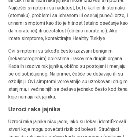
ali čak i rana faza raka jajnika može izazvati simptome.
Najčešći simptomi su nadutost, bol u karlici ili stomaku
(stomaku), problemi sa ishranom ili osećaj puneći brzo, i
urinarni simptomi kao što je hitnost (stalno osećanje kao
da morate ići) ili učestalost (obično morate ići). Ako
imate simptome, kontaktirajte Healthy Türkiye.
Ovi simptomi su takođe često izazvani benignim
(nekancerogenim) bolestima i rakovima drugih organa.
Kada ih izaziva rak jajnika, obično su postojani i menjaju
se od uobičajenog. Na primer, češće se dešavaju ili su
ozbiljniji. Ovi simptomi verovatnije su uzrokovani drugim
stanjima, i većina njih se dešava jednako često kod žena
koje nemaju rak jajnika.
Uzroci raka jajnika
Uzroci raka jajnika nisu jasni, iako su lekari identifikovali
stvari koje mogu povećati rizik od bolesti. Stručnjaci
znaju da rak jajnika počinje kada se promene (mutacije)