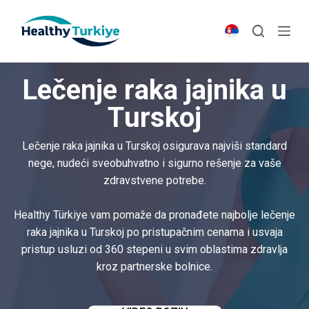
S
k
i
p
Lečenje raka jajnika u
t
o
Turskoj
c
o
Lečenje raka jajnika u Turskoj osigurava najviši standard
n
nege, nudeći sveobuhvatno i sigurno rešenje za vaše
t
zdravstvene potrebe.
e
n
Healthy Türkiye vam pomaže da pronađete najbolje lečenje
t
raka jajnika u Turskoj po pristupačnim cenama i usvaja
pristup usluzi od 360 stepeni u svim oblastima zdravlja
kroz partnerske bolnice.