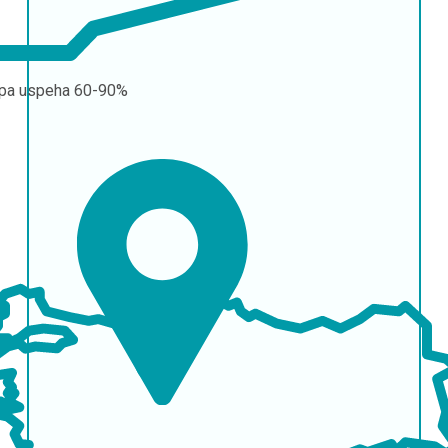
pa uspeha
60-90%