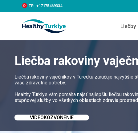
S
TR:
:+‪17175469334‬
k
i
p
Liečby
t
o
c
o
n
Liečba rakoviny vaječ
t
e
n
t
Liečba rakoviny vaječníkov v Turecku zaručuje najvyššie 
vaše zdravotné potreby.
Healthy Türkiye vám pomáha nájsť najlepšiu liečbu rakoviny
stupňovej služby vo všetkých oblastiach zdravia prostre
VIDEOKOZVONENIE