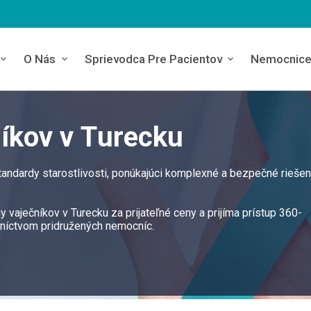
O Nás
Sprievodca Pre Pacientov
Nemocnic
níkov v Turecku
štandardy starostlivosti, ponúkajúci komplexné a bezpečné riešen
 vaječníkov v Turecku za prijateľné ceny a prijíma prístup 360-
dníctvom pridružených nemocníc.