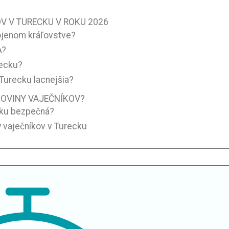
V V TURECKU V ROKU 2026
pojenom kráľovstve?
A?
recku?
 Turecku lacnejšia?
KOVINY VAJEČNÍKOV?
ecku bezpečná?
ny vaječníkov v Turecku