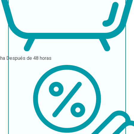
cha
Después de 48 horas