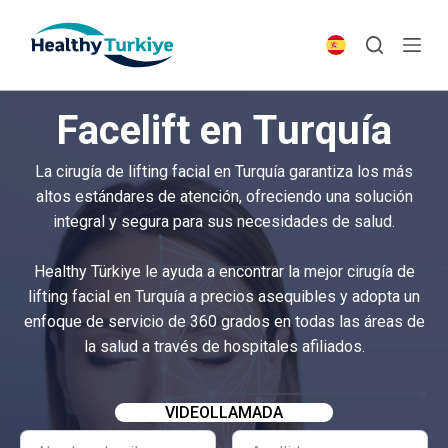
S
k
i
p
Facelift en Turquía
t
o
La cirugía de lifting facial en Turquía garantiza los más
c
altos estándares de atención, ofreciendo una solución
o
integral y segura para sus necesidades de salud.
n
t
Healthy Türkiye le ayuda a encontrar la mejor cirugía de
e
lifting facial en Turquía a precios asequibles y adopta un
n
enfoque de servicio de 360 grados en todas las áreas de
t
la salud a través de hospitales afiliados.
VIDEOLLAMADA