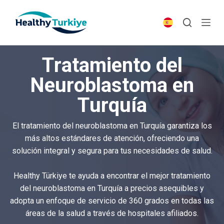
S
k
i
p
Tratamiento del
t
o
Neuroblastoma en
c
Turquía
o
n
t
El tratamiento del neuroblastoma en Turquía garantiza los
e
más altos estándares de atención, ofreciendo una
n
solución integral y segura para tus necesidades de salud.
t
Healthy Türkiye te ayuda a encontrar el mejor tratamiento
del neuroblastoma en Turquía a precios asequibles y
adopta un enfoque de servicio de 360 grados en todas las
áreas de la salud a través de hospitales afiliados.