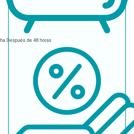
cha
Después de 48 horas