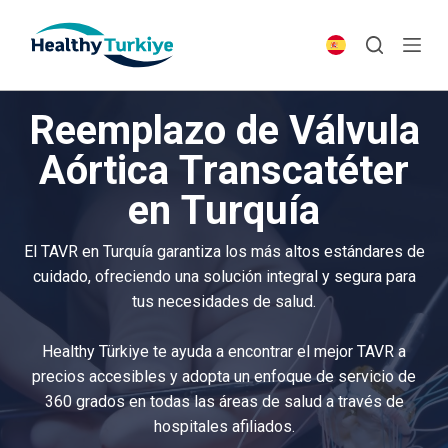
S
k
i
p
Reemplazo de Válvula
t
o
Aórtica Transcatéter
c
en Turquía
o
n
t
El TAVR en Turquía garantiza los más altos estándares de
e
cuidado, ofreciendo una solución integral y segura para
n
tus necesidades de salud.
t
Healthy Türkiye te ayuda a encontrar el mejor TAVR a
precios accesibles y adopta un enfoque de servicio de
360 grados en todas las áreas de salud a través de
hospitales afiliados.