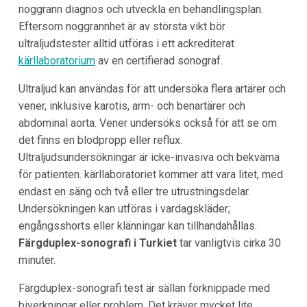
noggrann diagnos och utveckla en behandlingsplan.
Eftersom noggrannhet är av största vikt bör
ultraljudstester alltid utföras i ett ackrediterat
kärllaboratorium
av en certifierad sonograf.
Ultraljud kan användas för att undersöka flera artärer och
vener, inklusive karotis, arm- och benartärer och
abdominal aorta. Vener undersöks också för att se om
det finns en blodpropp eller reflux.
Ultraljudsundersökningar är icke-invasiva och bekväma
för patienten. kärllaboratoriet kommer att vara litet, med
endast en säng och två eller tre utrustningsdelar.
Undersökningen kan utföras i vardagskläder;
engångsshorts eller klänningar kan tillhandahållas.
Färgduplex-sonografi i Turkiet
tar vanligtvis cirka 30
minuter.
Färgduplex-sonografi test är sällan förknippade med
biverkningar eller problem. Det kräver mycket lite