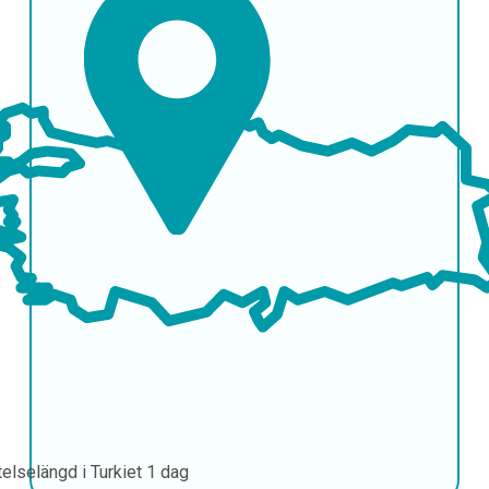
telselängd i Turkiet
1 dag