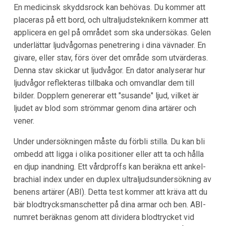
En medicinsk skyddsrock kan behövas. Du kommer att
placeras på ett bord, och ultraljudsteknikern kommer att
applicera en gel på området som ska undersökas. Gelen
underlättar ljudvågornas penetrering i dina vävnader. En
givare, eller stav, förs över det område som utvärderas.
Denna stav skickar ut ljudvågor. En dator analyserar hur
ljudvågor reflekteras tillbaka och omvandlar dem till
bilder. Dopplern genererar ett "susande" ljud, vilket är
ljudet av blod som strömmar genom dina artärer och
vener.
Under undersökningen måste du förbli stilla. Du kan bli
ombedd att ligga i olika positioner eller att ta och hålla
en djup inandning. Ett vårdproffs kan beräkna ett ankel-
brachial index under en duplex ultraljudsundersökning av
benens artärer (ABI). Detta test kommer att kräva att du
bär blodtrycksmanschetter på dina armar och ben. ABI-
numret beräknas genom att dividera blodtrycket vid