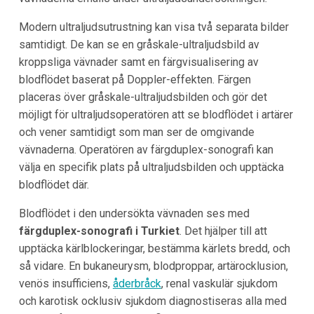
Modern ultraljudsutrustning kan visa två separata bilder
samtidigt. De kan se en gråskale-ultraljudsbild av
kroppsliga vävnader samt en färgvisualisering av
blodflödet baserat på Doppler-effekten. Färgen
placeras över gråskale-ultraljudsbilden och gör det
möjligt för ultraljudsoperatören att se blodflödet i artärer
och vener samtidigt som man ser de omgivande
vävnaderna. Operatören av färgduplex-sonografi kan
välja en specifik plats på ultraljudsbilden och upptäcka
blodflödet där.
Blodflödet i den undersökta vävnaden ses med
färgduplex-sonografi i Turkiet
. Det hjälper till att
upptäcka kärlblockeringar, bestämma kärlets bredd, och
så vidare. En bukaneurysm, blodproppar, artärocklusion,
venös insufficiens,
åderbråck
, renal vaskulär sjukdom
och karotisk ocklusiv sjukdom diagnostiseras alla med