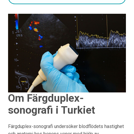
Om Färgduplex-
sonografi i Turkiet
Färgduplex-sonografi undersöker blodflödets hastighet
och anatomi hos benens vener med hjälp av