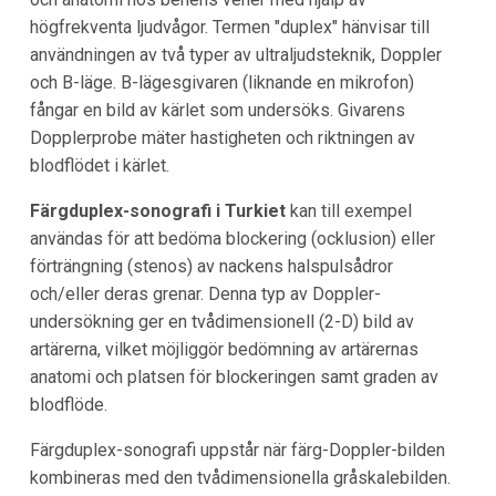
högfrekventa ljudvågor. Termen "duplex" hänvisar till
användningen av två typer av ultraljudsteknik, Doppler
och B-läge. B-lägesgivaren (liknande en mikrofon)
fångar en bild av kärlet som undersöks. Givarens
Dopplerprobe mäter hastigheten och riktningen av
blodflödet i kärlet.
Färgduplex-sonografi i Turkiet
kan till exempel
användas för att bedöma blockering (ocklusion) eller
förträngning (stenos) av nackens halspulsådror
och/eller deras grenar. Denna typ av Doppler-
undersökning ger en tvådimensionell (2-D) bild av
artärerna, vilket möjliggör bedömning av artärernas
anatomi och platsen för blockeringen samt graden av
blodflöde.
Färgduplex-sonografi uppstår när färg-Doppler-bilden
kombineras med den tvådimensionella gråskalebilden.