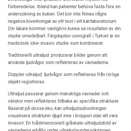
förberedelse. Ibland kan patienter behöva fasta före en
undersökning av buken. Det bör inte finnas några
negativa biverkningar av ett test i ett kärllaboratorium.
Din läkare kommer vanligtvis kunna se resultaten av din
studie omedelbart. Färgduplex-sonografi i Turkiet är en
medicinsk icke-invasiv studie som kombinerar:
Traditionellt ultraljud: producerar bilder genom att
använda ljudvågor som reflekteras av vävnaderna.
Doppler-ultraljud: ljudvågor som reflekteras från rörliga
objekt registreras.
Ultraljud passerar genom mänskliga vävnader och
vätskor men reflekteras tillbaka av specifika strukturer.
Baserat på dessa eko, kan ultraljudsutrustningen
visualisera strukturer djupt inne i kroppen utan att vara
invasivt. En tvådimensionell gråskale-ultraljudsbild av
vävnaderna erhålls under ultraljudsundersökningen.