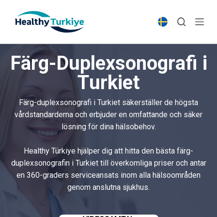
S
k
i
p
Färg-Duplexsonografi i
t
o
Turkiet
c
o
Färg-duplexsonografi i Turkiet säkerställer de högsta
n
vårdstandarderna och erbjuder en omfattande och säker
t
lösning för dina hälsobehov.
e
n
Healthy Türkiye hjälper dig att hitta den bästa färg-
t
duplexsonografin i Turkiet till överkomliga priser och antar
en 360-graders serviceansats inom alla hälsoområden
genom anslutna sjukhus.