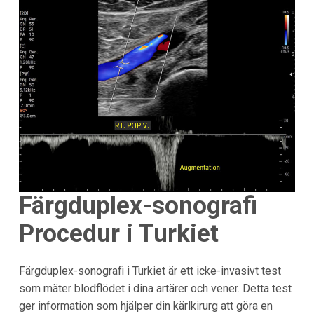
Färgduplex-sonografi
Procedur i Turkiet
Färgduplex-sonografi i Turkiet är ett icke-invasivt test
som mäter blodflödet i dina artärer och vener. Detta test
ger information som hjälper din kärlkirurg att göra en