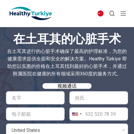
S
k
i
p
在土耳其的心脏手术
t
o
在土耳其进行的心脏手术确保了最高的护理标准，为您的
c
健康需求提供全面和安全的解决方案。Healthy Türkiye 帮
o
助您以实惠的价格在土耳其找到最好的心脏手术，并通过
n
附属医院在健康的所有领域采用360度的服务方式。
t
e
视频通话
n
t