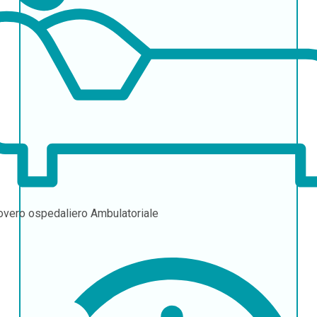
overo ospedaliero
Ambulatoriale