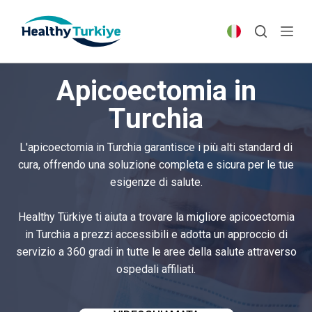
S
k
i
p
Apicoectomia in
t
o
Turchia
c
o
L'apicoectomia in Turchia garantisce i più alti standard di
n
cura, offrendo una soluzione completa e sicura per le tue
t
esigenze di salute.
e
n
Healthy Türkiye ti aiuta a trovare la migliore apicoectomia
t
in Turchia a prezzi accessibili e adotta un approccio di
servizio a 360 gradi in tutte le aree della salute attraverso
ospedali affiliati.