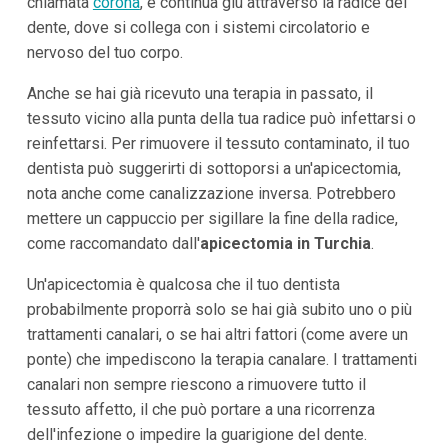
chiamata
corona
, e continua giù attraverso la radice del
dente, dove si collega con i sistemi circolatorio e
nervoso del tuo corpo.
Anche se hai già ricevuto una terapia in passato, il
tessuto vicino alla punta della tua radice può infettarsi o
reinfettarsi. Per rimuovere il tessuto contaminato, il tuo
dentista può suggerirti di sottoporsi a un'apicectomia,
nota anche come canalizzazione inversa. Potrebbero
mettere un cappuccio per sigillare la fine della radice,
come raccomandato dall'
apicectomia in Turchia
.
Un'apicectomia è qualcosa che il tuo dentista
probabilmente proporrà solo se hai già subito uno o più
trattamenti canalari, o se hai altri fattori (come avere un
ponte) che impediscono la terapia canalare. I trattamenti
canalari non sempre riescono a rimuovere tutto il
tessuto affetto, il che può portare a una ricorrenza
dell'infezione o impedire la guarigione del dente.