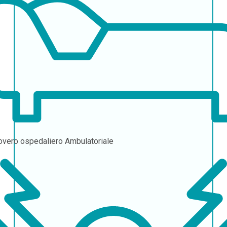
overo ospedaliero
Ambulatoriale