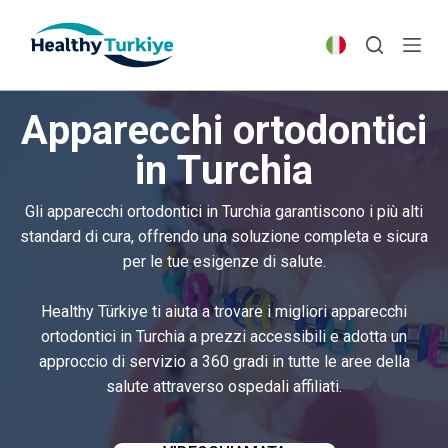
S
k
i
p
Apparecchi ortodontici
t
o
in Turchia
c
o
Gli apparecchi ortodontici in Turchia garantiscono i più alti
n
standard di cura, offrendo una soluzione completa e sicura
t
per le tue esigenze di salute.
e
n
Healthy Türkiye ti aiuta a trovare i migliori apparecchi
t
ortodontici in Turchia a prezzi accessibili e adotta un
approccio di servizio a 360 gradi in tutte le aree della
salute attraverso ospedali affiliati.