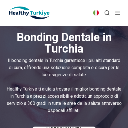
S
k
i
p
Bonding Dentale in
t
o
Turchia
c
o
Il bonding dentale in Turchia garantisce i più alti standard
n
di cura, offrendo una soluzione completa e sicura per le
t
tue esigenze di salute.
e
n
Healthy Türkiye ti aiuta a trovare il miglior bonding dentale
t
in Turchia a prezzi accessibili e adotta un approccio di
servizio a 360 gradi in tutte le aree della salute attraverso
ospedali affiliati.