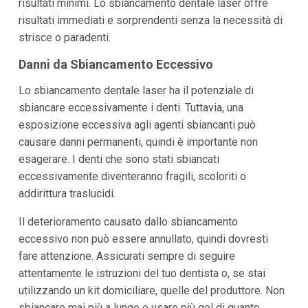
risultati minimi. Lo sbiancamento dentale laser offre
risultati immediati e sorprendenti senza la necessità di
strisce o paradenti.
Danni da Sbiancamento Eccessivo
Lo sbiancamento dentale laser ha il potenziale di
sbiancare eccessivamente i denti. Tuttavia, una
esposizione eccessiva agli agenti sbiancanti può
causare danni permanenti, quindi è importante non
esagerare. I denti che sono stati sbiancati
eccessivamente diventeranno fragili, scoloriti o
addirittura traslucidi.
Il deterioramento causato dallo sbiancamento
eccessivo non può essere annullato, quindi dovresti
fare attenzione. Assicurati sempre di seguire
attentamente le istruzioni del tuo dentista o, se stai
utilizzando un kit domiciliare, quelle del produttore. Non
sbiancare mai più a lungo o usare più gel di quanto