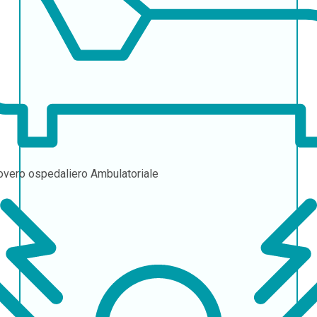
overo ospedaliero
Ambulatoriale