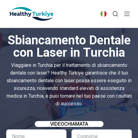
S
k
i
p
Sbiancamento Dentale
t
o
con Laser in Turchia
c
o
Viaggiare in Turchia per il trattamento di sbiancamento
n
dentale con laser? Healthy Türkiye garantisce che il tuo
t
sbiancamento dentale con laser possa essere eseguito in
e
sicurezza, ricevendo standard elevati di assistenza
n
medica in Turchia, e puoi tornare nel tuo paese con risultati
t
di successo.
VIDEOCHIAMATA