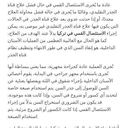
عادة ما يُجرى الاستئصال القمي في حال فشل علاج قناة
الجذر التقليدي، وغالبًا ما يُجرى في حالة فشل محاولة العلاج
مجددًا، أو إذا حدثت عدوى بعد علاج قناة الجذر. في الحالات
التي يكون فيها علاج قناة الجذر التقليدي غير موصى به، يمكن
إجراء
الاستئصال القمي في تركيا
بدلاً عنه. الهدف من العلاج،
كما هو الحال مع الغالبية العظمى من العمليات الأسنان
الداخلية، هو إنقاذ السن الذي في طور الانتهاء وتنظيف نظام
قناة الجذر.
تُجرى العملية عادة كجراحة مجهرية، مما يعني ببساطة أنها
تُجرى باستخدام مجهر جراحي. في البداية، يقوم أخصائي
الأسنان الداخلية بإجراء شقوق في اللثة ويفصلها بعناية عن
السن للوصول إلى جذر السن. يتم استخدام صبغة خاصة
لتحديد أي كسور أو شروخ في السن، وإذا كانت هذه موجودة،
قد يكون من الضروري استخراج السن بدلاً من إجراء
الاستئصال القمي. إذا كانت الكسور أو الشروخ مرئية، يتم
استخدام الصبغة.