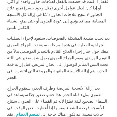
فقط إذا كنت قد خضعت بالفعل لعلاجات جذور واحدة أو أكثر،
أو إذا كان لديك عوامل أخرى (مثل وجود جسر) تمنع علاج
الجذور. لا تنجح علاجات الجذور دائمًا في إزالة كل الأنسجة
المصابة، مما قد يؤدي إلى عودة العدوى أو حتى يمنع الشفاء
الكامل للسن.
بعد تحديد طبيعة المشكلة بالفحوصات، ستعود لإجراء العمليات
الجراحية الفعلية. في هذه المرحلة، سيتحدث الجراح الفموي
معك حول خيار إجراء العلاج القادم بالتخدير الموضعي بدلاً من
التنويم الوريدي. يقوم الجراح الفموي بعمل شق صغير في اللثة
تحت السن المتأثر للوصول إلى الجذر المريض. قبل إزالة قمة
الجذر، يتم إزالة الأنسجة الملتهبة والمريضة التي انتشرت في
الجذر.
بعد إزالة الأنسجة المريضة وطرف الجذر، سيقوم الجراح
الفموي بملء قناة الجذر. هذا حشو صغير جدًا سيساعد في
الشفاء الصحيح للثة. نظرًا لأنه تم القضاء على العدوى، ستتاح
للأنسجة فرصة للشفاء بنفسها إذا أُعطيت بعض الوقت. في
حالات معينة، قد تكون هناك حاجة إلى
تطعيم العظام
. فقد