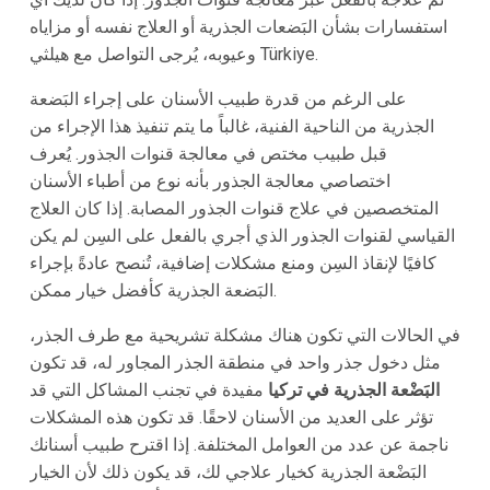
استفسارات بشأن البَضعات الجذرية أو العلاج نفسه أو مزاياه
وعيوبه، يُرجى التواصل مع هيلثي Türkiye.
على الرغم من قدرة طبيب الأسنان على إجراء البَضعة
الجذرية من الناحية الفنية، غالباً ما يتم تنفيذ هذا الإجراء من
قبل طبيب مختص في معالجة قنوات الجذور. يُعرف
اختصاصي معالجة الجذور بأنه نوع من أطباء الأسنان
المتخصصين في علاج قنوات الجذور المصابة. إذا كان العلاج
القياسي لقنوات الجذور الذي أجري بالفعل على السِن لم يكن
كافيًا لإنقاذ السِن ومنع مشكلات إضافية، تُنصح عادةً بإجراء
البَضعة الجذرية كأفضل خيار ممكن.
في الحالات التي تكون هناك مشكلة تشريحية مع طرف الجذر،
مثل دخول جذر واحد في منطقة الجذر المجاور له، قد تكون
البَضْعة الجذرية في تركيا
مفيدة في تجنب المشاكل التي قد
تؤثر على العديد من الأسنان لاحقًا. قد تكون هذه المشكلات
ناجمة عن عدد من العوامل المختلفة. إذا اقترح طبيب أسنانك
البَضْعة الجذرية كخيار علاجي لك، قد يكون ذلك لأن الخيار