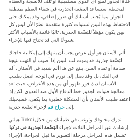
قناة الجذور لمنع أي عدوى مستقبلية أو تلف للأنسجة والعظام
المحيطة. ستساعد البَضْعة الجذرية في شفاء العظم بمنطقة
الجوار. مما يُجنب أسنانك أي ضرر إضافي، وقد يمكنك حتى
الاحتفاظ بهذه السِن لسنوات كثيرة متقدمة. نظرًا لأن ليس كل
سِن يكون مؤهلاً للبَضْعة الجذرية، تاليًا قائمة بالأسباب الأكثر
شيوعًا التي قد تحتاج فيها للإجراء:
ألم الأسنان هو أول عرض يجب أن ينبهك إلى إمكانية حاجتك
لبَضْعة جذرية. قد يموت لب السِن إذا أصيب أو التهب نتيجة
صدمة أو تقدم السن. ينتج عن هذا ألم شديد في الأسنان، ألم
في الفك، بل وقد يصل إلى تورم في الوجه. اتصل بطبيب
الأسنان لديك فور ظهور أي من هذه الأعراض، حيث تعد
معالجة قنوات الجذور خط الدفاع الأول ضد العدوى. لكن إذا
اعتقد طبيب الأسنان بأن المشكلة خطيرة بما يكفي، فسيحيلك
لإجراء بَضْعة جذرية.
إلى
جراح فم
هيلثي Türkei تدرك مخاوفك وترغب في طمأنتك من خلال
إرشادك عبر المراحل الثلاث لإجراء
البَضْعة الجذرية في تركيا
.
تشمل هذه المراحل مرحلة التصوير ما قبل الجراحة، الإجراء