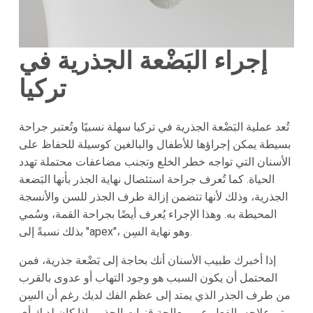
إجراء البَضْعة الجذرية في
تركيا
تُعد عملية البَضْعة الجذرية في تركيا سهلة نسبيًا وتُعتبر جراحة
بسيطة يمكن إجراؤها للأطفال والبالغين كوسيلة للحفاظ على
الأسنان التي تواجه خطر الخلع وتجنب مضاعفات محتملة تهدد
الحياة. كما تُعرف جراحة استئصال نهاية الجذر بأنها البَضعة
الجذرية، وذلك لأنها تتضمن إزالة طرف الجذر للسن والأنسجة
المحيطة به. وهذا الإجراء يُعرف أيضًا بجراحة القمة، وسُمي
بذلك نسبةً إلى "apex"، وهو نهاية السِن.
إذا أخبرك طبيب الأسنان أنك بحاجة إلى بَضْعة جذرية، فمن
المحتمل أن يكون السبب هو وجود التهاب أو عدوى بالقرب
من طرف الجذر الذي يمتد إلى عظم الفك لديك رغم أن السِن
تم علاجه بالفعل عبر معالجة قنوات الجذور. إذا كان لديك أي