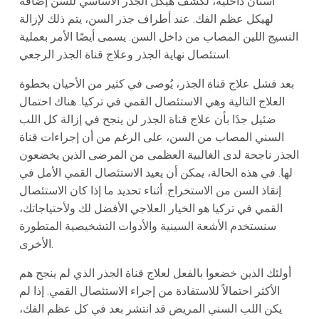
أسنان داخلية، لكشف هيكل الجذر الأساسي للسن إضافة
لهيكل عظم الفك. عند أطراف جذر السن، يتم ذلك لإزالة
النسيج اللين المصاب من داخل السن. يسمى أيضًا الأمر بعملية
استئصال نهاية الجذر وعلاج قناة الجذر الرجعي.
بعد فشل علاج قناة الجذر، يُوصى في كثير من الأحيان بخطوة
العلاج التالية وهي الاستئصال القمي في تركيا. هناك احتمال
ضئيل جدًا بأن علاج قناة الجذر لن ينجح في إزالة كل اللب
السني المصاب من السن، على الرغم من أن إجراءات قناة
الجذر ناجحة لدى الغالبية العظمى من المرضى الذين يخضعون
لها. في هذه الحالة، يمكن أن يعيد الاستئصال القمي الأمل في
إنقاذ السن من الاستخراج. أثناء تحديد ما إذا كان الاستئصال
القمي في تركيا هو الخيار العلاجي الأفضل لك ولأحتياجاتك،
سنستخدم الأشعة السينية والأدوات التشخيصية المتطورة
الأخرى.
أولئك الذين خضعوا بالفعل لعلاج قناة الجذر الذي لم ينجح هم
الأكثر احتمالاً للاستفادة من إجراء الاستئصال القمي. إذا لم
يكن اللب السني المريض قد انتشر بعد في كل عظم الفك،