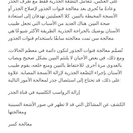
على العكس، تتعامل البَضْعَة الجذرية فقط مع طرف الجذر
وعادةً ما تُجرى بعد معالجة قنوات الجذور لإصلاح الجذر أو
الأنسجة المحيطة بالسِن. كلا العمليتين تهدفان إلى استعادة
صحة السِن. هناك العديد من الأسباب التي تجعل طبيب
الأسنان يوصيك بالجراحة الجذرية. الطريقة الأكثر شيوعًا هي
معالجة سن تمت معالجته سابقًا باستخدام قنوات الجذور.
تُصمَّم معالجة قنوات الجذور لتكون دائمة في معظم الحالات،
ومع ذلك، في بعض الأحيان لا يلتئم السِن بشكل صحيح ويصاب
بالعدوى مرة أخرى. للاحتفاظ بالسِن ومنع خلعه، يقوم طبيب
الأسنان بإجراء البَضْعة الجذرية لإزالة الأنسجة المصابة. علاوة
على ذلك، قد تحتاج إلى استئصال جذر لمعالجة الأمور التالية:
إزالة الرواسب الكلسية في قناة الجذر
الكشف عن المشاكل التي قد لا تظهر في صور الأشعة السينية
ومعالجتها
معالجة كسر