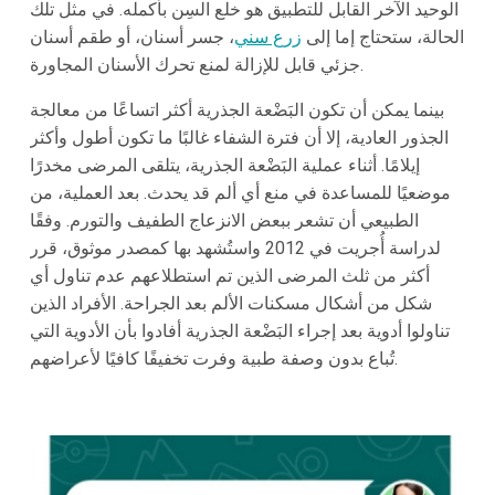
الوحيد الآخر القابل للتطبيق هو خلع السِن بأكمله. في مثل تلك
الحالة، ستحتاج إما إلى
زرع سني
، جسر أسنان، أو طقم أسنان
جزئي قابل للإزالة لمنع تحرك الأسنان المجاورة.
بينما يمكن أن تكون البَضْعة الجذرية أكثر اتساعًا من معالجة
الجذور العادية، إلا أن فترة الشفاء غالبًا ما تكون أطول وأكثر
إيلامًا. أثناء عملية البَضْعة الجذرية، يتلقى المرضى مخدرًا
موضعيًا للمساعدة في منع أي ألم قد يحدث. بعد العملية، من
الطبيعي أن تشعر ببعض الانزعاج الطفيف والتورم. وفقًا
لدراسة أُجريت في 2012 واستُشهد بها كمصدر موثوق، قرر
أكثر من ثلث المرضى الذين تم استطلاعهم عدم تناول أي
شكل من أشكال مسكنات الألم بعد الجراحة. الأفراد الذين
تناولوا أدوية بعد إجراء البَضْعة الجذرية أفادوا بأن الأدوية التي
تُباع بدون وصفة طبية وفرت تخفيفًا كافيًا لأعراضهم.