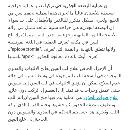
إن
عملية البضعة الجذرية في تركيا
تعتبر عملية جراحية
بسيطة للأسنان. غالباً ما تُجرى هذه العملية لحفظ سن من
الخلع، وتُجرى بشكل متكرر للبالغين والأطفال على حد سواء.
إن البضعة الجذرية هي جراحة سنية شائعة تتمثل في إزالة
الأنسجة اللثوية الملتهبة وجزء من جذر السن، بينما يُترك تاج
السِن في مكانه. تُعرف العملية في اللغة الفرنسية
بـ"apicoectomie"، ولأنها تتعلق بالنهاية أو القمة التي تُعرف
بأسمها "apex"، تُعرف أيضًا بإعادة معالجة الجذور.
أن الإجراء الخاص بعلاج لب السِن يعالج الالتهاب والعدوى
الموجودة في أنسجة اللب الموجودة في وسط السِن. في حالة
عدم العلاج، يمكن أن يؤدي الالتهاب في لب السِن إلى تسوس
سني عميق وخراجات قد تمتد إلى العظم إذا تُركت دون علاج.
علاج قنوات الجذور
هي عملية يتم فيها فتح السِن لإزالة اللب
وتنظيف منطقة الجذور، ثم حشوها وختم الفراغ الذي تركه
اللب. ويُجرى هذا حتى يتم التحكم في العدوى والتسوس دون
الحاجة إلى خلع السِن.