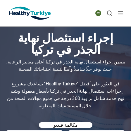
S
k
i
p
إجراء استئصال نهاية
t
o
الجذر في تركيا
c
o
يضمن إجراء استئصال نهاية الجذر في تركيا أعلى معايير الرعاية،
n
حيث يوفر حلًا شاملاً وآمنًا لتلبية احتياجاتك الصحية.
t
e
يساعدك مشروع "Healthy Türkiye" في العثور على أفضل
n
إجراءات استئصال نهاية الجذر في تركيا بأسعار معقولة ويتبنى
t
نهج خدمة شامل بزاوية 360 درجة في جميع مجالات الصحة من
خلال المستشفيات المتعاونة.
مكالمة فيديو