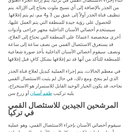
أثناء إجراء الاستئصال القمي في تركيا، يتم إزالة الجزء العلوي
من الجذر بالإضافة إلى أي نسيج ملوث يحتاج إلى الإزالة. يتم
تنظيف قناة الجذر أولاً إلى عمق بين 3 و4 مم، ثم يتم إغلاقها.
للحصول على رؤية جيدة للمنطقة التي يتم العمل عليها،
سيستخدم أخصائي الأسنان الداخلية مجهر جراحی وأدوات
أخرى متخصصة. اعتمادًا على المنطقة التي تحتاج إلى العلاج،
قد يستغرق الاستئصال القمي من نصف ساعة إلى ساعة
ونصف. سيقوم أخصائي الأسنان الداخلية بأخذ صورة شعاعية
للمنطقة للتأكد من أنها قد تم إغلاقها بشكل كافٍ قبل إغلاقها.
في معظم الحالات، يتم إجراء العملية كبديل لعلاج قناة الجذر
الذي لم ينجح. ومع ذلك، في حال لم يثبت الاستئصال القمي
نجاحه، قد يكون الخيار الوحيد القابل للاستمرار هو الاستخراج،
أو زرع سن.
يليه تركيب
طقم أسنان
المرشحين الجيدين للاستئصال القمي
في تركيا
سيقوم أخصائي الأسنان بإجراء الاستئصال القمي، وهو عملية