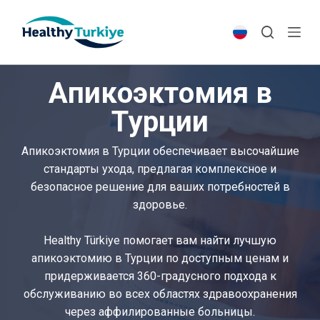
S
k
i
p
Апикоэктомия в
t
o
Турции
c
o
Апикоэктомия в Турции обеспечивает высочайшие
n
стандарты ухода, предлагая комплексное и
t
безопасное решение для ваших потребностей в
e
здоровье.
n
t
Healthy Türkiye помогает вам найти лучшую
апикоэктомию в Турции по доступным ценам и
придерживается 360-градусного подхода к
обслуживанию во всех областях здравоохранения
через аффилированные больницы.