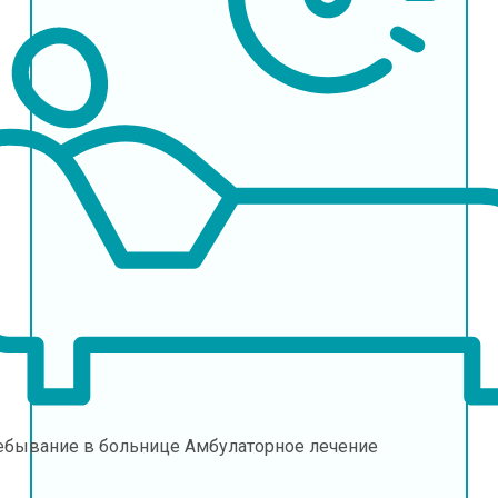
ебывание в больнице
Амбулаторное лечение