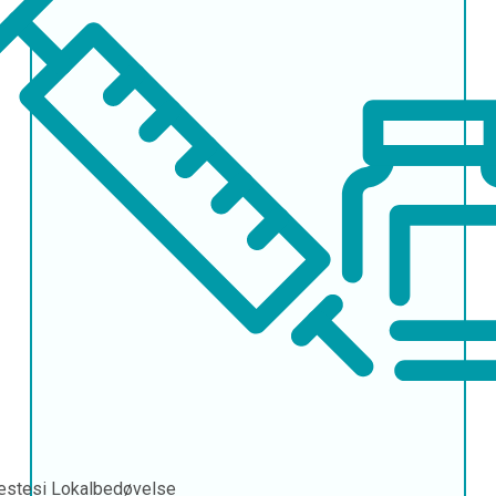
æstesi
Lokalbedøvelse