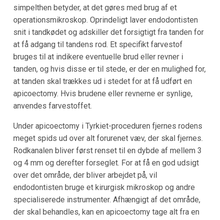
simpelthen betyder, at det gøres med brug af et
operationsmikroskop. Oprindeligt laver endodontisten
snit i tandkødet og adskiller det forsigtigt fra tanden for
at få adgang til tandens rod. Et specifikt farvestof
bruges til at indikere eventuelle brud eller revner i
tanden, og hvis disse er til stede, er der en mulighed for,
at tanden skal trækkes ud i stedet for at få udført en
apicoectomy. Hvis brudene eller revnerne er synlige,
anvendes farvestoffet.
Under apicoectomy i Tyrkiet-proceduren fjernes rodens
meget spids ud over alt forurenet væv, der skal fjernes.
Rodkanalen bliver først renset til en dybde af mellem 3
og 4 mm og derefter forseglet. For at få en god udsigt
over det område, der bliver arbejdet på, vil
endodontisten bruge et kirurgisk mikroskop og andre
specialiserede instrumenter. Afhængigt af det område,
der skal behandles, kan en apicoectomy tage alt fra en