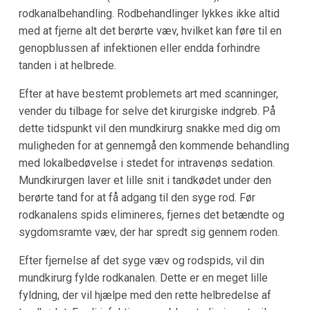
rodkanalbehandling. Rodbehandlinger lykkes ikke altid
med at fjerne alt det berørte væv, hvilket kan føre til en
genopblussen af infektionen eller endda forhindre
tanden i at helbrede.
Efter at have bestemt problemets art med scanninger,
vender du tilbage for selve det kirurgiske indgreb. På
dette tidspunkt vil den mundkirurg snakke med dig om
muligheden for at gennemgå den kommende behandling
med lokalbedøvelse i stedet for intravenøs sedation.
Mundkirurgen laver et lille snit i tandkødet under den
berørte tand for at få adgang til den syge rod. Før
rodkanalens spids elimineres, fjernes det betændte og
sygdomsramte væv, der har spredt sig gennem roden.
Efter fjernelse af det syge væv og rodspids, vil din
mundkirurg fylde rodkanalen. Dette er en meget lille
fyldning, der vil hjælpe med den rette helbredelse af