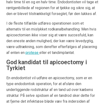
halv time til en og en halv time. Endodontisten vil tage et
røntgenbillede af regionen for at tjekke og sikre sig, at
den er blevet tilstrækkeligt forseglet, før den lukkes af.
I de fleste tilfælde udføres operationen som et
alternativ til en mislykket rodkanalbehandling. Men hvis
apicoectomien ikke viser sig at være succesfuld, kan
den eneste anden mulighed, der kan være levedygtig,
være udtrækning, som derefter efterfølges af placering
af enten en
protese
eller et tandimplantat.
God kandidat til apicoectomy i
Tyrkiet
En endodontist vil udføre en apicoectomy, som er en
type endodontisk operation, for at afsløre den
underliggende rodstruktur af en tand ud over kæbens
struktur. På selve spidsen af en tandrod sker dette for
at fjerne det infektiøse bløde væv fra indersiden af