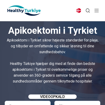
S
k
i
p
Apikoektomi i Tyrkiet
t
o
Apikoektomi i Tyrkiet sikrer højeste standarder for pleje,
c
og tilbyder en omfattende og sikker løsning til dine
o
sundhedsbehov.
n
t
Healthy Türkiye hjælper dig med at finde den bedste
e
apikoektomi i Tyrkiet til overkommelige priser og
n
anvender en 360-graders service tilgang på alle
t
sundhedsområder gennem tilknyttede hospitaler.
VIDEOOPKALD