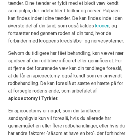
tænder. Dine tænder er fyldt med et blødt væv kendt
som pulpa, der indeholder blodkar og nerver. Pulpaen
kan findes indeni dine tænder. De kan findes inde i den
øverste del af din tand, som også kaldes
kronen
, og
fortsætter ned gennem roden af din tand, hvor de
forbinder med kroppens kredsløbs- og nervesystemer.
Selvom du tidligere har fået behandling, kan vævet nær
spidsen af din rod blive inficeret eller geninficeret. For
at fjerne det forurenede væv kan din tandlæge foreslå,
at du får en apicoectomy, også kendt som en omvendt
rodbehandling. De kan foreslå at sætte en hætte på for
at forsegle rodens ende, som anbefalet af
apicoectomy i Tyrkiet
.
En apicoectomy er noget, som din tandlæge
sandsynligvis kun vil foreslå, hvis du allerede har
gennemgået en eller flere rodbehandlinger, eller hvis du
har andre faktorer (såsom at have en bro), der forhindrer