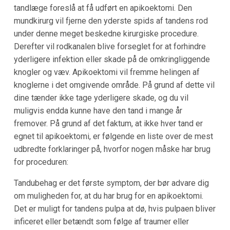
tandlæge foreslå at få udført en apikoektomi. Den
mundkirurg vil fjerne den yderste spids af tandens rod
under denne meget beskedne kirurgiske procedure.
Derefter vil rodkanalen blive forseglet for at forhindre
yderligere infektion eller skade på de omkringliggende
knogler og væv. Apikoektomi vil fremme helingen af
knoglerne i det omgivende område. På grund af dette vil
dine tænder ikke tage yderligere skade, og du vil
muligvis endda kunne have den tand i mange år
fremover. På grund af det faktum, at ikke hver tand er
egnet til apikoektomi, er følgende en liste over de mest
udbredte forklaringer på, hvorfor nogen måske har brug
for proceduren:
Tandubehag er det første symptom, der bør advare dig
om muligheden for, at du har brug for en apikoektomi.
Det er muligt for tandens pulpa at dø, hvis pulpaen bliver
inficeret eller betændt som følge af traumer eller