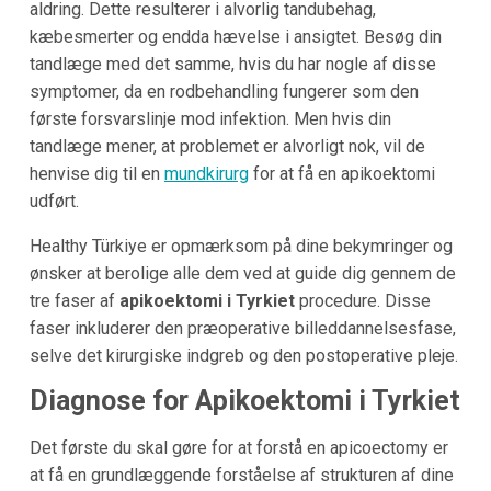
aldring. Dette resulterer i alvorlig tandubehag,
kæbesmerter og endda hævelse i ansigtet. Besøg din
tandlæge med det samme, hvis du har nogle af disse
symptomer, da en rodbehandling fungerer som den
første forsvarslinje mod infektion. Men hvis din
tandlæge mener, at problemet er alvorligt nok, vil de
henvise dig til en
mundkirurg
for at få en apikoektomi
udført.
Healthy Türkiye er opmærksom på dine bekymringer og
ønsker at berolige alle dem ved at guide dig gennem de
tre faser af
apikoektomi i Tyrkiet
procedure. Disse
faser inkluderer den præoperative billeddannelsesfase,
selve det kirurgiske indgreb og den postoperative pleje.
Diagnose for Apikoektomi i Tyrkiet
Det første du skal gøre for at forstå en apicoectomy er
at få en grundlæggende forståelse af strukturen af dine