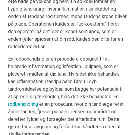
ofte både på voksne og børn. En apikoektomi er en
hyppig tandkirurgi, hvor inflammation i tandkødet og
enden af tandens rod fjernes, mens tandens krone bliver
på plads. Operationen kaldes en “apikoektomi.” Fordi
den opererer på det, der er kendt som apex, som er
enden (eller spidsen) af din rod, kaldes den ofte for en
rodenderesektion.
En rodbehandling er en procedure designet til at
helbrede inflammation og infektion i pulpaen, som er
placeret i midten af din tand. Hvis det ikke behandles,
kan inflammation i tandpulpaen føre til dyb
tandforrådnelse og bylder, som begge har potentiale til
at sprede sig til knoglen, hvis det ikke behandles. En
rodbehandling
er en procedure, hvor din tandlæge først
åbner tanden, fjerner pulpaen, renser rodområdet og
derefter fylder og forsegler det efterladte rum. Dette
gøres for at sygdom og forfald kan håndteres uden at
skulle fjerne tanden.