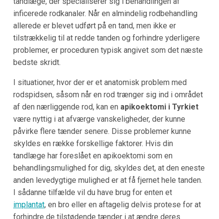
tandlæge, der specialiserer sig i behandlingen af
inficerede rodkanaler. Når en almindelig rodbehandling
allerede er blevet udført på en tand, men ikke er
tilstrækkelig til at redde tanden og forhindre yderligere
problemer, er proceduren typisk angivet som det næste
bedste skridt.
I situationer, hvor der er et anatomisk problem med
rodspidsen, såsom når en rod trænger sig ind i området
af den nærliggende rod, kan en
apikoektomi i Tyrkiet
være nyttig i at afværge vanskeligheder, der kunne
påvirke flere tænder senere. Disse problemer kunne
skyldes en række forskellige faktorer. Hvis din
tandlæge har foreslået en apikoektomi som en
behandlingsmulighed for dig, skyldes det, at den eneste
anden levedygtige mulighed er at få fjernet hele tanden.
I sådanne tilfælde vil du have brug for enten et
implantat
, en bro eller en aftagelig delvis protese for at
forhindre de tilstødende tænder i at ændre deres