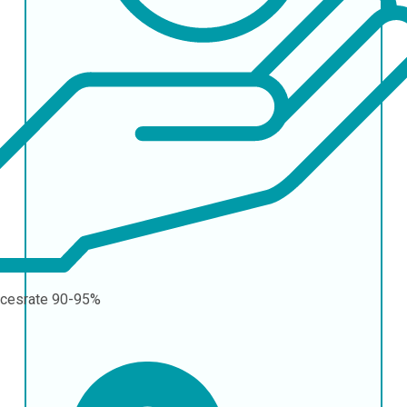
cesrate
90-95%