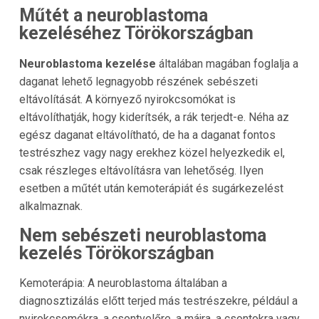
Műtét a neuroblastoma
kezeléséhez Törökországban
Neuroblastoma kezelése
általában magában foglalja a
daganat lehető legnagyobb részének sebészeti
eltávolítását. A környező nyirokcsomókat is
eltávolíthatják, hogy kiderítsék, a rák terjedt-e. Néha az
egész daganat eltávolítható, de ha a daganat fontos
testrészhez vagy nagy erekhez közel helyezkedik el,
csak részleges eltávolításra van lehetőség. Ilyen
esetben a műtét után kemoterápiát és sugárkezelést
alkalmaznak.
Nem sebészeti neuroblastoma
kezelés Törökországban
Kemoterápia: A neuroblastoma általában a
diagnosztizálás előtt terjed más testrészekre, például a
nyirokcsomókra, a csontvelőre, a májra, a csontokra vagy