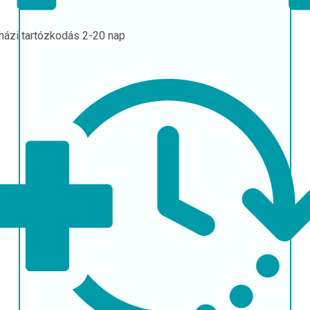
házi tartózkodás
2-20 nap