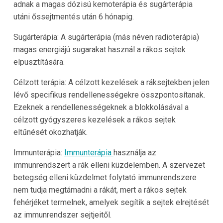
adnak a magas dózisú kemoterápia és sugárterápia
utáni őssejtmentés után 6 hónapig.
Sugárterápia: A sugárterápia (más néven radioterápia)
magas energiájú sugarakat használ a rákos sejtek
elpusztítására.
Célzott terápia: A célzott kezelések a ráksejtekben jelen
lévő specifikus rendellenességekre összpontosítanak.
Ezeknek a rendellenességeknek a blokkolásával a
célzott gyógyszeres kezelések a rákos sejtek
eltűnését okozhatják.
Immunterápia:
Immunterápia
használja az
immunrendszert a rák elleni küzdelemben. A szervezet
betegség elleni küzdelmet folytató immunrendszere
nem tudja megtámadni a rákát, mert a rákos sejtek
fehérjéket termelnek, amelyek segítik a sejtek elrejtését
az immunrendszer sejtjeitől.