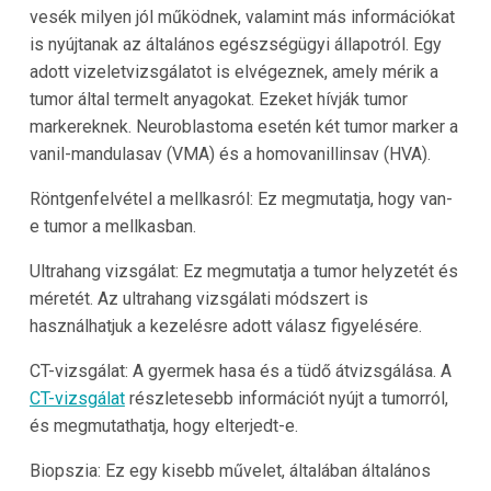
vesék milyen jól működnek, valamint más információkat
is nyújtanak az általános egészségügyi állapotról. Egy
adott vizeletvizsgálatot is elvégeznek, amely mérik a
tumor által termelt anyagokat. Ezeket hívják tumor
markereknek. Neuroblastoma esetén két tumor marker a
vanil-mandulasav (VMA) és a homovanillinsav (HVA).
Röntgenfelvétel a mellkasról: Ez megmutatja, hogy van-
e tumor a mellkasban.
Ultrahang vizsgálat: Ez megmutatja a tumor helyzetét és
méretét. Az ultrahang vizsgálati módszert is
használhatjuk a kezelésre adott válasz figyelésére.
CT-vizsgálat: A gyermek hasa és a tüdő átvizsgálása. A
CT-vizsgálat
részletesebb információt nyújt a tumorról,
és megmutathatja, hogy elterjedt-e.
Biopszia: Ez egy kisebb művelet, általában általános