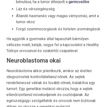
bénulása, ha a tumor átterjedt a
gerincvelőre
Láz és vérszegénység
Állandó hasmenés vagy magas vérnyomás, amit a
tumor okoz
Forgó szemmocorgások és hirtelen izomrángások
Ha aggódik a gyermeke által tapasztalt bármilyen
változás miatt, kérjük, vegye fel a kapcsolatot a Healthy
Türkiye orvosaival és szakértői csapatával.
Neuroblastoma okai
Neuroblastoma akkor jelentkezik, amikor az éretlen
idegszövetek kontrollálatlanul nőnek. Az sejtek
rendellenessé válnak és tovább nőnek, kialakítva egy
tumort. Egy genetikai mutáció okozza, hogy a sejtek
ellenőrizetlenül növekedjenek és osztódjanak. Az
egészségügyi szolgáltatók és orvosok nem biztosak
abban, mi okozza a genetikai mutációt.