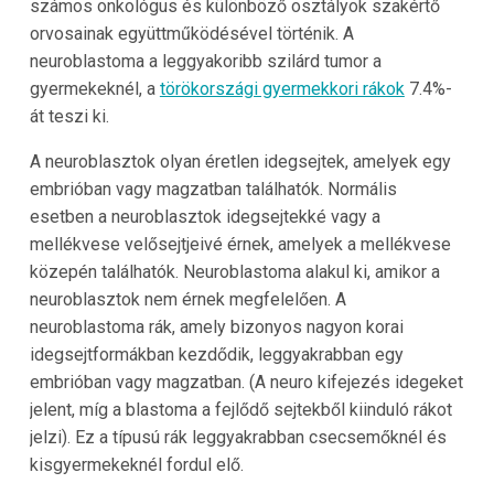
számos onkológus és különböző osztályok szakértő
orvosainak együttműködésével történik. A
neuroblastoma a leggyakoribb szilárd tumor a
gyermekeknél, a
törökországi gyermekkori rákok
7.4%-
át teszi ki.
A neuroblasztok olyan éretlen idegsejtek, amelyek egy
embrióban vagy magzatban találhatók. Normális
esetben a neuroblasztok idegsejtekké vagy a
mellékvese velősejtjeivé érnek, amelyek a mellékvese
közepén találhatók. Neuroblastoma alakul ki, amikor a
neuroblasztok nem érnek megfelelően. A
neuroblastoma rák, amely bizonyos nagyon korai
idegsejtformákban kezdődik, leggyakrabban egy
embrióban vagy magzatban. (A neuro kifejezés idegeket
jelent, míg a blastoma a fejlődő sejtekből kiinduló rákot
jelzi). Ez a típusú rák leggyakrabban csecsemőknél és
kisgyermekeknél fordul elő.