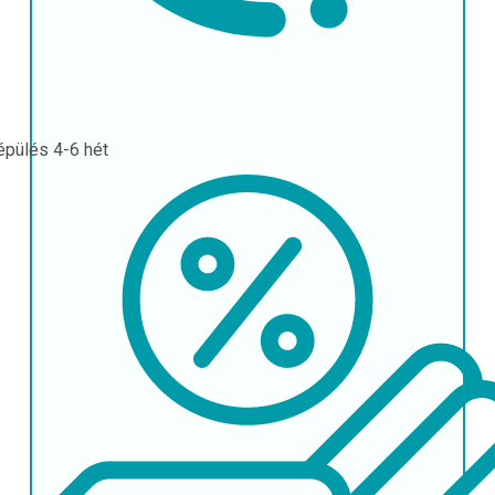
épülés
4-6 hét