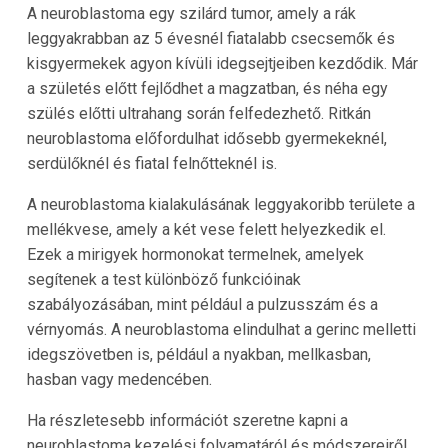
A neuroblastoma egy szilárd tumor, amely a rák
leggyakrabban az 5 évesnél fiatalabb csecsemők és
kisgyermekek agyon kívüli idegsejtjeiben kezdődik. Már
a születés előtt fejlődhet a magzatban, és néha egy
szülés előtti ultrahang során felfedezhető. Ritkán
neuroblastoma előfordulhat idősebb gyermekeknél,
serdülőknél és fiatal felnőtteknél is.
A neuroblastoma kialakulásának leggyakoribb területe a
mellékvese, amely a két vese felett helyezkedik el.
Ezek a mirigyek hormonokat termelnek, amelyek
segítenek a test különböző funkcióinak
szabályozásában, mint például a pulzusszám és a
vérnyomás. A neuroblastoma elindulhat a gerinc melletti
idegszövetben is, például a nyakban, mellkasban,
hasban vagy medencében.
Ha részletesebb információt szeretne kapni a
neuroblastoma kezelési folyamatáról és módszereiről,