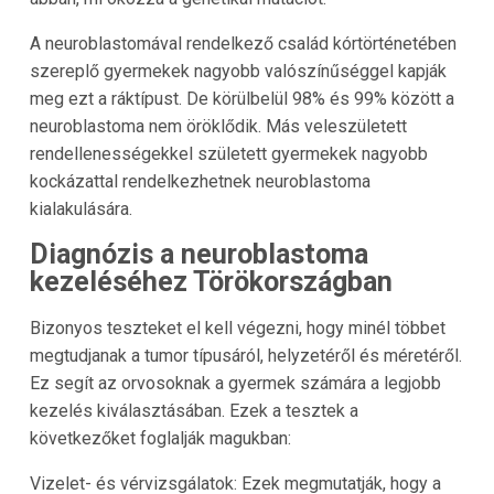
A neuroblastomával rendelkező család kórtörténetében
szereplő gyermekek nagyobb valószínűséggel kapják
meg ezt a ráktípust. De körülbelül 98% és 99% között a
neuroblastoma nem öröklődik. Más veleszületett
rendellenességekkel született gyermekek nagyobb
kockázattal rendelkezhetnek neuroblastoma
kialakulására.
Diagnózis a neuroblastoma
kezeléséhez Törökországban
Bizonyos teszteket el kell végezni, hogy minél többet
megtudjanak a tumor típusáról, helyzetéről és méretéről.
Ez segít az orvosoknak a gyermek számára a legjobb
kezelés kiválasztásában. Ezek a tesztek a
következőket foglalják magukban:
Vizelet- és vérvizsgálatok: Ezek megmutatják, hogy a