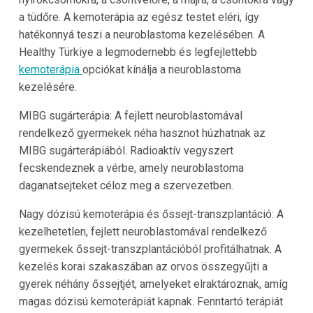
a tüdőre. A kemoterápia az egész testet eléri, így
hatékonnyá teszi a neuroblastoma kezelésében. A
Healthy Türkiye a legmodernebb és legfejlettebb
kemoterápia
opciókat kínálja a neuroblastoma
kezelésére.
MIBG sugárterápia: A fejlett neuroblastomával
rendelkező gyermekek néha hasznot húzhatnak az
MIBG sugárterápiából. Radioaktív vegyszert
fecskendeznek a vérbe, amely neuroblastoma
daganatsejteket céloz meg a szervezetben.
Nagy dózisú kemoterápia és őssejt-transzplantáció: A
kezelhetetlen, fejlett neuroblastomával rendelkező
gyermekek őssejt-transzplantációból profitálhatnak. A
kezelés korai szakaszában az orvos összegyűjti a
gyerek néhány őssejtjét, amelyeket elraktároznak, amíg
magas dózisú kemoterápiát kapnak. Fenntartó terápiát