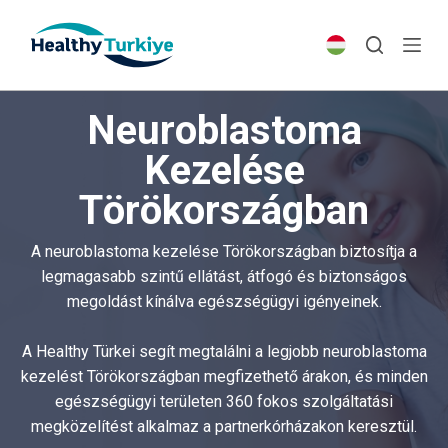
S
k
i
p
Neuroblastoma
t
o
Kezelése
c
Törökországban
o
n
t
A neuroblastoma kezelése Törökországban biztosítja a
e
legmagasabb szintű ellátást, átfogó és biztonságos
n
megoldást kínálva egészségügyi igényeinek.
t
A Healthy Türkei segít megtalálni a legjobb neuroblastoma
kezelést Törökországban megfizethető árakon, és minden
egészségügyi területen 360 fokos szolgáltatási
megközelítést alkalmaz a partnerkórházakon keresztül.