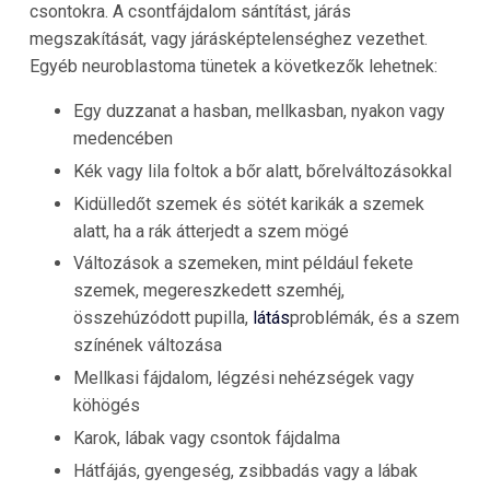
csontokra. A csontfájdalom sántítást, járás
megszakítását, vagy járásképtelenséghez vezethet.
Egyéb neuroblastoma tünetek a következők lehetnek:
Egy duzzanat a hasban, mellkasban, nyakon vagy
medencében
Kék vagy lila foltok a bőr alatt, bőrelváltozásokkal
Kidülledőt szemek és sötét karikák a szemek
alatt, ha a rák átterjedt a szem mögé
Változások a szemeken, mint például fekete
szemek, megereszkedett szemhéj,
összehúzódott pupilla,
látás
problémák, és a szem
színének változása
Mellkasi fájdalom, légzési nehézségek vagy
köhögés
Karok, lábak vagy csontok fájdalma
Hátfájás, gyengeség, zsibbadás vagy a lábak