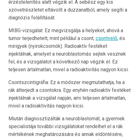
érzéstelenítés alatt végzik el. A sebész egy kis
szövetrészletet eltávolít a duzzanatból, amely segíti a
diagnózis felállítását.
MIBG-vizsgálat: Ez megvizsgálja a helyeket, ahová a
tumor terjedhetett, mint például a csont,
csontvelő
, és
mirigyek (nyirokcsomók). Radioaktív festéket
injektálnak, amelyet a neuroblastomás sejtek vesznek
fel, és a vizsgálatot a következő nap végzik el. Ez
teljesen ártalmatlan, mivel a radioaktivitás nagyon kicsi.
Csontszcintigráfia: Ez a módszer megmutathatja, ha a
rák átterjedt a csontokra. Egy enyhén radioaktív festéket
injektálnak a vizsgálat napján, ami teljesen ártalmatlan,
mivel a radioaktivitás nagyon kicsi.
Miután diagnosztizálták a neuroblastomát, a gyermek
specialistája további vizsgálatokat rendelhet el a rák
mértékének meghatározására és annak eldöntésére,