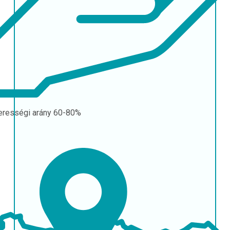
erességi arány
60-80%