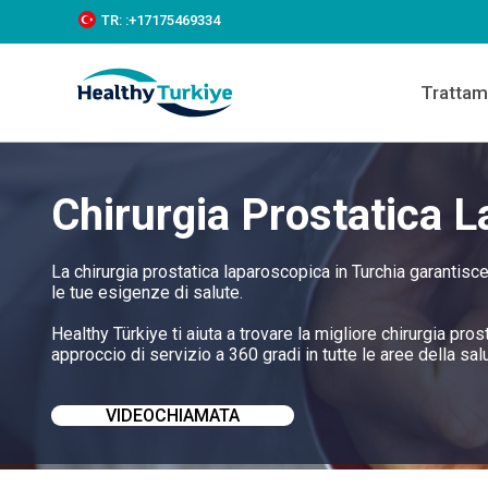
S
TR:
:+‪17175469334‬
k
i
p
Trattam
t
o
c
o
n
Chirurgia Prostatica L
t
e
n
t
La chirurgia prostatica laparoscopica in Turchia garantisce
le tue esigenze di salute.
Healthy Türkiye ti aiuta a trovare la migliore chirurgia pro
approccio di servizio a 360 gradi in tutte le aree della salu
VIDEOCHIAMATA