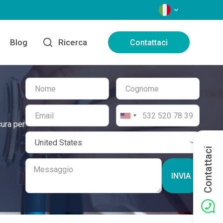
LINGUE
Blog
Ricerca
Contattaci
cura per
Contattaci
INVIA