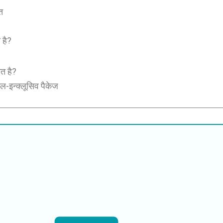
त
ं है?
ित है?
 ऑल-इन्क्लूसिव पैकेज