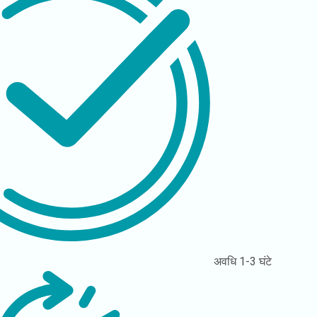
अवधि
1-3 घंटे