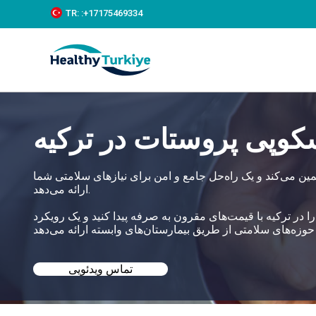
S
TR:
:+‪17175469334‬
k
i
p
t
o
c
o
n
کوپی پروستات در ترکیه
t
e
n
t
مین می‌کند و یک راه‌حل جامع و امن برای نیازهای سلامتی شما
ارائه می‌دهد.
ا در ترکیه با قیمت‌های مقرون به صرفه پیدا کنید و یک رویکرد
تماس ویدئویی