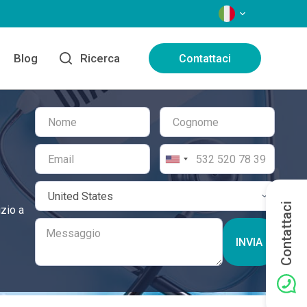
LINGUE
Blog
Ricerca
Contattaci
Contattaci
izio a
INVIA