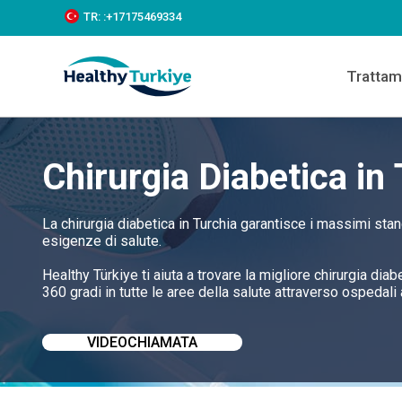
S
TR:
:+‪17175469334‬
k
i
p
Trattam
t
o
c
o
n
Chirurgia Diabetica in
t
e
n
t
La chirurgia diabetica in Turchia garantisce i massimi sta
esigenze di salute.
Healthy Türkiye ti aiuta a trovare la migliore chirurgia dia
360 gradi in tutte le aree della salute attraverso ospedali af
VIDEOCHIAMATA