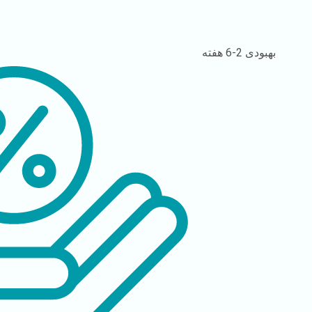
بهبودی
2-6 هفته