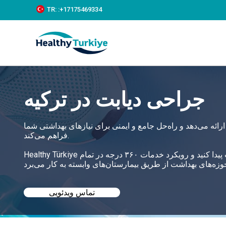
S
TR:
:+‪17175469334‬
k
i
p
t
o
c
o
n
جراحی دیابت در ترکیه
t
e
n
t
رائه می‌دهد و راه‌حل جامع و ایمنی برای نیازهای بهداشتی شما
فراهم می‌کند.
Healthy Türkiye به شما کمک می‌کند تا بهترین جراحی دیابت در ترکیه را با قیمت‌های مناسب پیدا کنید و رویکرد خدمات ۳۶۰ درجه در تمام
تماس ویدئویی