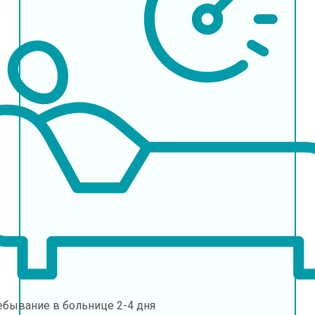
ебывание в больнице
2-4 дня