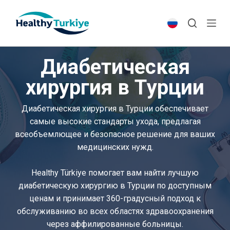
S
k
i
p
Диабетическая
t
o
хирургия в Турции
c
o
Диабетическая хирургия в Турции обеспечивает
n
самые высокие стандарты ухода, предлагая
t
всеобъемлющее и безопасное решение для ваших
e
медицинских нужд.
n
t
Healthy Türkiye помогает вам найти лучшую
диабетическую хирургию в Турции по доступным
ценам и принимает 360-градусный подход к
обслуживанию во всех областях здравоохранения
через аффилированные больницы.