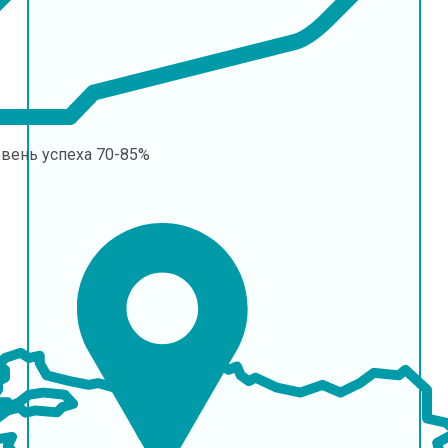
овень успеха
70-85%