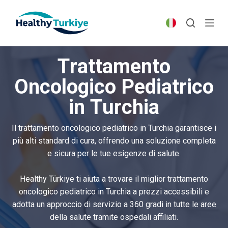
S
k
i
p
Trattamento
t
o
Oncologico Pediatrico
c
in Turchia
o
n
t
Il trattamento oncologico pediatrico in Turchia garantisce i
e
più alti standard di cura, offrendo una soluzione completa
n
e sicura per le tue esigenze di salute.
t
Healthy Türkiye ti aiuta a trovare il miglior trattamento
oncologico pediatrico in Turchia a prezzi accessibili e
adotta un approccio di servizio a 360 gradi in tutte le aree
della salute tramite ospedali affiliati.