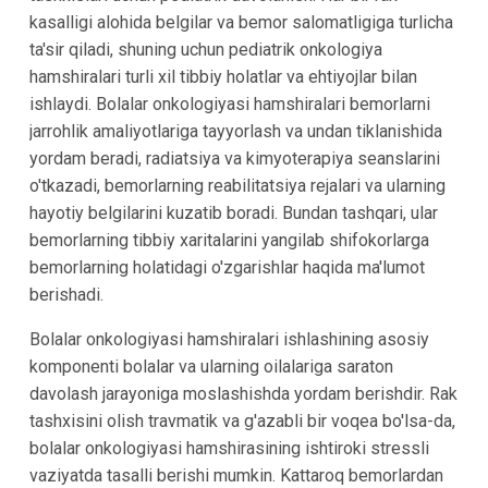
kasalligi alohida belgilar va bemor salomatligiga turlicha
ta'sir qiladi, shuning uchun pediatrik onkologiya
hamshiralari turli xil tibbiy holatlar va ehtiyojlar bilan
ishlaydi. Bolalar onkologiyasi hamshiralari bemorlarni
jarrohlik amaliyotlariga tayyorlash va undan tiklanishida
yordam beradi, radiatsiya va kimyoterapiya seanslarini
o'tkazadi, bemorlarning reabilitatsiya rejalari va ularning
hayotiy belgilarini kuzatib boradi. Bundan tashqari, ular
bemorlarning tibbiy xaritalarini yangilab shifokorlarga
bemorlarning holatidagi o'zgarishlar haqida ma'lumot
berishadi.
Bolalar onkologiyasi hamshiralari ishlashining asosiy
komponenti bolalar va ularning oilalariga saraton
davolash jarayoniga moslashishda yordam berishdir. Rak
tashxisini olish travmatik va g'azabli bir voqea bo'lsa-da,
bolalar onkologiyasi hamshirasining ishtiroki stressli
vaziyatda tasalli berishi mumkin. Kattaroq bemorlardan