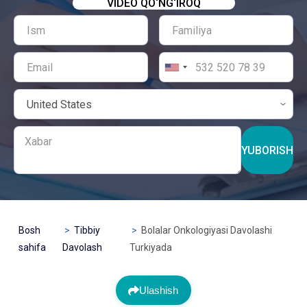
VIDEO QO‘NG‘IROQ
YUBORISH
Bosh
Tibbiy
Bolalar Onkologiyasi Davolashi
sahifa
Davolash
Turkiyada
Ulashish