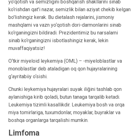
yo‘qotish va semizligini boshqarish shakllarini sinab
ko‘rishdan qat'i nazar, semizlik bilan aziyat chekib kelgan
bo'lishingiz kerak. Bu dietalash rejalarini, jismoniy
mashqlarni va vazn yo‘qotish dori-darmonlarini sinab
ko‘rganingizni bildiradi. Prezidentimiz bu narsalarni
sinab ko‘rganingizni isbotlashingiz kerak, lekin
muvaffaqiyatsiz!
O‘tkir miyeloid leykemiya (OML) – -miyeloblastlar va
monoblastlar deb ataladigan oq qon hujayralarining
g‘ayritabiiy o‘sishi.
Chunki leykemiya hujayralari suyak iliğini tashlab qon
aylanishiga kirib qoladi, butun tanaga tarqalib ketadi.
Leukemiya tizimli kasallikdir. Leukemiya bosh va orqa
miya tomirlariga, tuxumdonlar, moyaklar, buyraklar va
boshqa organlarga tarqalishi mumkin.
Limfoma