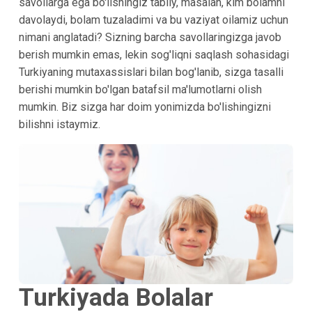
savollarga ega bo'lishingiz tabiiy, masalan, kim bolamni
davolaydi, bolam tuzaladimi va bu vaziyat oilamiz uchun
nimani anglatadi? Sizning barcha savollaringizga javob
berish mumkin emas, lekin sog'liqni saqlash sohasidagi
Turkiyaning mutaxassislari bilan bog'lanib, sizga tasalli
berishi mumkin bo'lgan batafsil ma'lumotlarni olish
mumkin. Biz sizga har doim yonimizda bo'lishingizni
bilishni istaymiz.
Turkiyada Bolalar