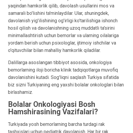
yaqindan hamkorlik qilib, davolash usullarini mos va
samarali bo'lishini ta'minlaydilar. Ular, shuningdek,
davolanish yig'ilishining og'irligi ko'tarilishiga ishonch
hosil qilish va davolanishning uzoq muddatli ta'sirini
minimallashtirish uchun bemorlar va ularning oilalariga
yordam berish uchun psixologlar, ijtimoiy ishchilar va
o'qituvchilar bilan mahalliy hamkorlik qiladilar.
Dalillarga asoslangan tibbiyot asosida, onkologiya
bemorlarning iloji boricha klinik tadqiqotlarga muvofiq
davolanishini kutadi. Sog'liqni saqlash Turkiya sifatida
biz sizni Turkiyaning eng yaxshi bolalar onkologlari bilan
birlashamiz.
Bolalar Onkologiyasi Bosh
Hamshirasining Vazifalari?
Turkiyada yosh bemorlarning barcha turdagi rak
tashxislari uchun pediatrik davolanish. Har bir rak