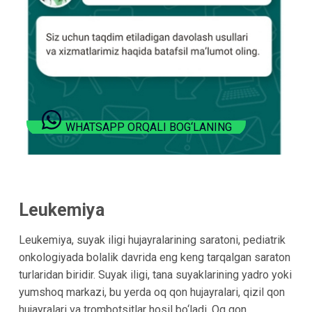
WHATSAPP ORQALI BOG‘LANING
Leukemiya
Leukemiya, suyak iligi hujayralarining saratoni, pediatrik
onkologiyada bolalik davrida eng keng tarqalgan saraton
turlaridan biridir. Suyak iligi, tana suyaklarining yadro yoki
yumshoq markazi, bu yerda oq qon hujayralari, qizil qon
hujayralari va trombotsitlar hosil bo‘ladi. Oq qon