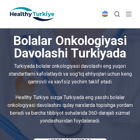
S
k
i
p
Bolalar Onkologiyasi
t
o
Davolashi Turkiyada
c
o
Turkiyada bolalar onkologiyasi davolashi eng yuqori
n
standartlarni kafolatlaydi va sog'liq ehtiyojlari uchun keng
t
qamrovli va xavfsiz yechim taklif etadi.
e
n
Healthy Türkiye sizga Turkiyada eng yaxshi bolalar
t
onkologiyasi davolashini qulay narxlarda topishga yordam
beradi va barcha tibbiyot sohalarida 360-darajali xizmat
yondashuvidan foydalanadi.