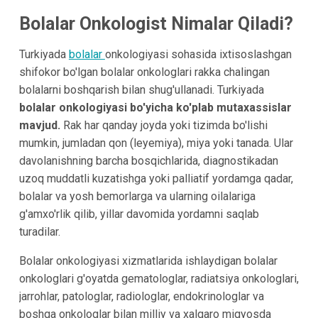
Bolalar Onkologist Nimalar Qiladi?
Turkiyada
bolalar
onkologiyasi sohasida ixtisoslashgan
shifokor bo'lgan bolalar onkologlari rakka chalingan
bolalarni boshqarish bilan shug'ullanadi. Turkiyada
bolalar onkologiyasi bo'yicha ko'plab mutaxassislar
mavjud.
Rak har qanday joyda yoki tizimda bo'lishi
mumkin, jumladan qon (leyemiya), miya yoki tanada. Ular
davolanishning barcha bosqichlarida, diagnostikadan
uzoq muddatli kuzatishga yoki palliatif yordamga qadar,
bolalar va yosh bemorlarga va ularning oilalariga
g'amxo'rlik qilib, yillar davomida yordamni saqlab
turadilar.
Bolalar onkologiyasi xizmatlarida ishlaydigan bolalar
onkologlari g'oyatda gematologlar, radiatsiya onkologlari,
jarrohlar, patologlar, radiologlar, endokrinologlar va
boshqa onkologlar bilan milliy va xalqaro miqyosda