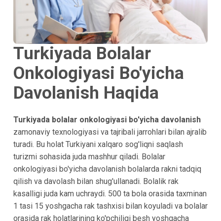
Turkiyada Bolalar
Onkologiyasi Bo'yicha
Davolanish Haqida
Turkiyada bolalar onkologiyasi bo'yicha davolanish
zamonaviy texnologiyasi va tajribali jarrohlari bilan ajralib
turadi. Bu holat Turkiyani xalqaro sog'liqni saqlash
turizmi sohasida juda mashhur qiladi. Bolalar
onkologiyasi bo'yicha davolanish bolalarda rakni tadqiq
qilish va davolash bilan shug'ullanadi. Bolalik rak
kasalligi juda kam uchraydi. 500 ta bola orasida taxminan
1 tasi 15 yoshgacha rak tashxisi bilan koyuladi va bolalar
orasida rak holatlarining ko'pchiligi besh yoshgacha