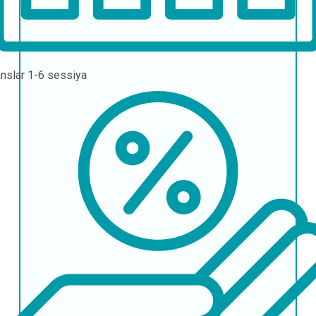
nslar
1-6 sessiya