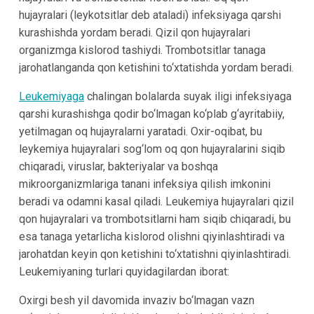
hujayralari (leykotsitlar deb ataladi) infeksiyaga qarshi
kurashishda yordam beradi. Qizil qon hujayralari
organizmga kislorod tashiydi. Trombotsitlar tanaga
jarohatlanganda qon ketishini to‘xtatishda yordam beradi.
Leukemiyaga
chalingan bolalarda suyak iligi infeksiyaga
qarshi kurashishga qodir bo‘lmagan ko‘plab g‘ayritabiiy,
yetilmagan oq hujayralarni yaratadi. Oxir-oqibat, bu
leykemiya hujayralari sog‘lom oq qon hujayralarini siqib
chiqaradi, viruslar, bakteriyalar va boshqa
mikroorganizmlariga tanani infeksiya qilish imkonini
beradi va odamni kasal qiladi. Leukemiya hujayralari qizil
qon hujayralari va trombotsitlarni ham siqib chiqaradi, bu
esa tanaga yetarlicha kislorod olishni qiyinlashtiradi va
jarohatdan keyin qon ketishini to‘xtatishni qiyinlashtiradi.
Leukemiyaning turlari quyidagilardan iborat:
Oxirgi besh yil davomida invaziv bo‘lmagan vazn