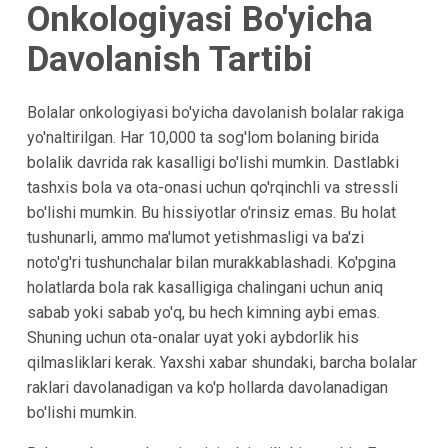
Onkologiyasi Bo'yicha
Davolanish Tartibi
Bolalar onkologiyasi bo'yicha davolanish bolalar rakiga
yo'naltirilgan. Har 10,000 ta sog'lom bolaning birida
bolalik davrida rak kasalligi bo'lishi mumkin. Dastlabki
tashxis bola va ota-onasi uchun qo'rqinchli va stressli
bo'lishi mumkin. Bu hissiyotlar o'rinsiz emas. Bu holat
tushunarli, ammo ma'lumot yetishmasligi va ba'zi
noto'g'ri tushunchalar bilan murakkablashadi. Ko'pgina
holatlarda bola rak kasalligiga chalingani uchun aniq
sabab yoki sabab yo'q, bu hech kimning aybi emas.
Shuning uchun ota-onalar uyat yoki aybdorlik his
qilmasliklari kerak. Yaxshi xabar shundaki, barcha bolalar
raklari davolanadigan va ko'p hollarda davolanadigan
bo'lishi mumkin.