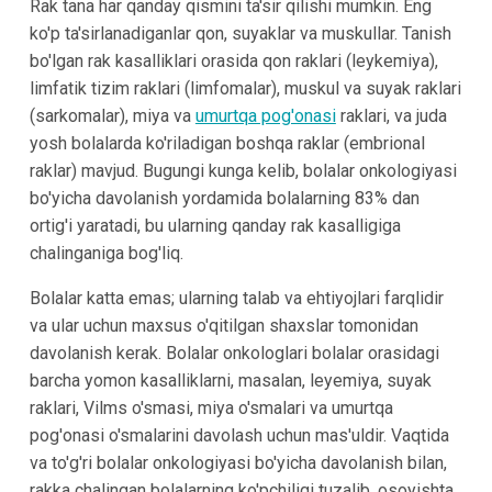
Rak tana har qanday qismini ta'sir qilishi mumkin. Eng
ko'p ta'sirlanadiganlar qon, suyaklar va muskullar. Tanish
bo'lgan rak kasalliklari orasida qon raklari (leykemiya),
limfatik tizim raklari (limfomalar), muskul va suyak raklari
(sarkomalar), miya va
umurtqa pog'onasi
raklari, va juda
yosh bolalarda ko'riladigan boshqa raklar (embrional
raklar) mavjud. Bugungi kunga kelib, bolalar onkologiyasi
bo'yicha davolanish yordamida bolalarning 83% dan
ortig'i yaratadi, bu ularning qanday rak kasalligiga
chalinganiga bog'liq.
Bolalar katta emas; ularning talab va ehtiyojlari farqlidir
va ular uchun maxsus o'qitilgan shaxslar tomonidan
davolanish kerak. Bolalar onkologlari bolalar orasidagi
barcha yomon kasalliklarni, masalan, leyemiya, suyak
raklari, Vilms o'smasi, miya o'smalari va umurtqa
pog'onasi o'smalarini davolash uchun mas'uldir. Vaqtida
va to'g'ri bolalar onkologiyasi bo'yicha davolanish bilan,
rakka chalingan bolalarning ko'pchiligi tuzalib, osoyishta