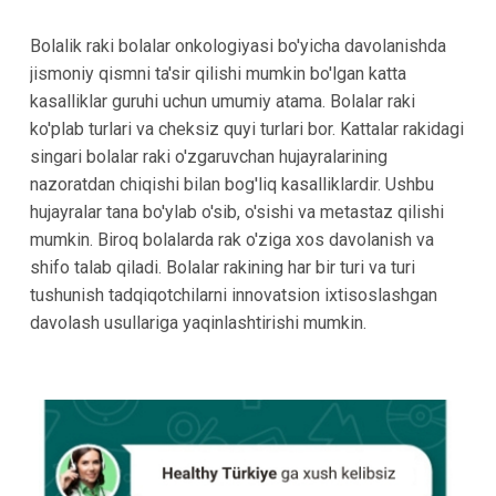
Bolalik raki bolalar onkologiyasi bo'yicha davolanishda
jismoniy qismni ta'sir qilishi mumkin bo'lgan katta
kasalliklar guruhi uchun umumiy atama. Bolalar raki
ko'plab turlari va cheksiz quyi turlari bor. Kattalar rakidagi
singari bolalar raki o'zgaruvchan hujayralarining
nazoratdan chiqishi bilan bog'liq kasalliklardir. Ushbu
hujayralar tana bo'ylab o'sib, o'sishi va metastaz qilishi
mumkin. Biroq bolalarda rak o'ziga xos davolanish va
shifo talab qiladi. Bolalar rakining har bir turi va turi
tushunish tadqiqotchilarni innovatsion ixtisoslashgan
davolash usullariga yaqinlashtirishi mumkin.