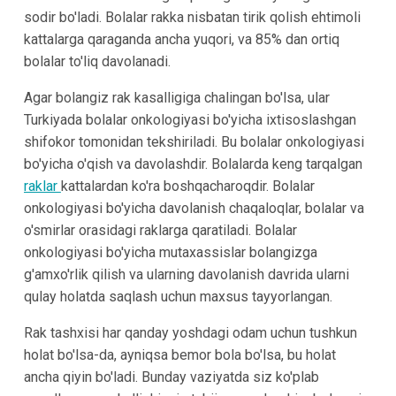
sodir bo'ladi. Bolalar rakka nisbatan tirik qolish ehtimoli
kattalarga qaraganda ancha yuqori, va 85% dan ortiq
bolalar to'liq davolanadi.
Agar bolangiz rak kasalligiga chalingan bo'lsa, ular
Turkiyada bolalar onkologiyasi bo'yicha ixtisoslashgan
shifokor tomonidan tekshiriladi. Bu bolalar onkologiyasi
bo'yicha o'qish va davolashdir. Bolalarda keng tarqalgan
raklar
kattalardan ko'ra boshqacharoqdir. Bolalar
onkologiyasi bo'yicha davolanish chaqaloqlar, bolalar va
o'smirlar orasidagi raklarga qaratiladi. Bolalar
onkologiyasi bo'yicha mutaxassislar bolangizga
g'amxo'rlik qilish va ularning davolanish davrida ularni
qulay holatda saqlash uchun maxsus tayyorlangan.
Rak tashxisi har qanday yoshdagi odam uchun tushkun
holat bo'lsa-da, ayniqsa bemor bola bo'lsa, bu holat
ancha qiyin bo'ladi. Bunday vaziyatda siz ko'plab