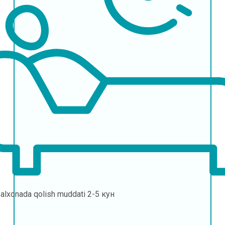
alxonada qolish muddati
2-5 кун