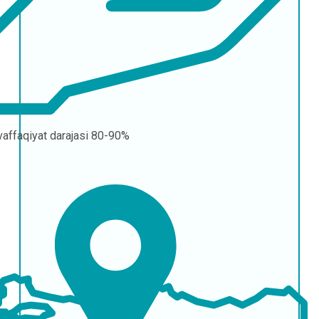
affaqiyat darajasi
80-90%