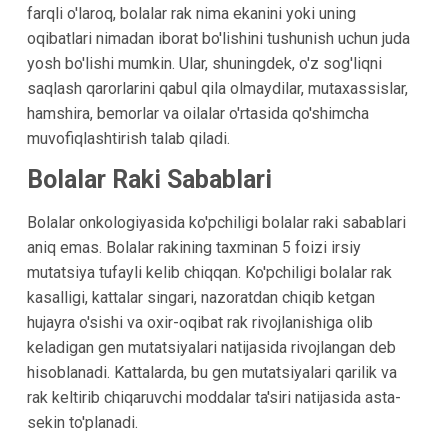
farqli o'laroq, bolalar rak nima ekanini yoki uning
oqibatlari nimadan iborat bo'lishini tushunish uchun juda
yosh bo'lishi mumkin. Ular, shuningdek, o'z sog'liqni
saqlash qarorlarini qabul qila olmaydilar, mutaxassislar,
hamshira, bemorlar va oilalar o'rtasida qo'shimcha
muvofiqlashtirish talab qiladi.
Bolalar Raki Sabablari
Bolalar onkologiyasida ko'pchiligi bolalar raki sabablari
aniq emas. Bolalar rakining taxminan 5 foizi irsiy
mutatsiya tufayli kelib chiqqan. Ko'pchiligi bolalar rak
kasalligi, kattalar singari, nazoratdan chiqib ketgan
hujayra o'sishi va oxir-oqibat rak rivojlanishiga olib
keladigan gen mutatsiyalari natijasida rivojlangan deb
hisoblanadi. Kattalarda, bu gen mutatsiyalari qarilik va
rak keltirib chiqaruvchi moddalar ta'siri natijasida asta-
sekin to'planadi.