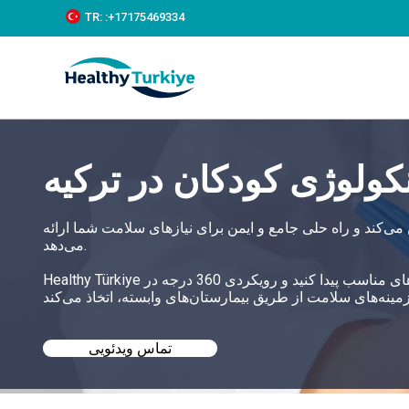
S
TR:
:+‪17175469334‬
k
i
p
t
o
c
o
n
کولوژی کودکان در ترکیه
t
e
n
t
 می‌کند و راه حلی جامع و ایمن برای نیازهای سلامت شما ارائه
می‌دهد.
Healthy Türkiye به شما کمک می‌کند تا بهترین درمان آنکولوژی کودکان در ترکیه را با قیمت‌های مناسب پیدا کنید و رویکردی 360 درجه در
تماس ویدئویی