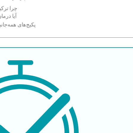
چرا ترکی
آیا درما
پکیج‌های همه‌جان