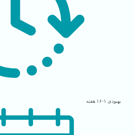
بهبودی
۱-۱۶ هفته