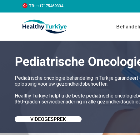
S
TR:
:+‪17175469334‬
k
i
p
Behandel
t
o
c
o
n
Pediatrische Oncologie
t
e
n
t
Pediatrische oncologie behandeling in Turkije garandeert
oplossing voor uw gezondheidsbehoeften.
Healthy Türkiye helpt u de beste pediatrische oncologiebe
360-graden servicebenadering in alle gezondheidsgebiede
VIDEOGESPREK