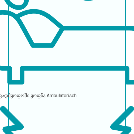
ავადმყოფოში ყოფნა
Ambulatorisch