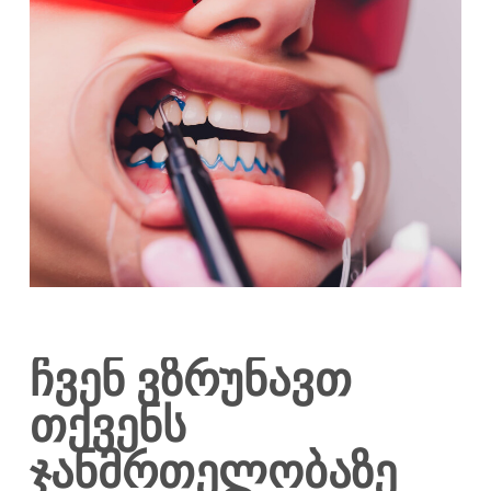
ჩვენ ვზრუნავთ
თქვენს
ჯანმრთელობაზე