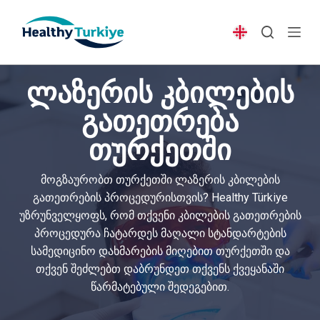
S
k
i
p
ლაზერის კბილების
t
o
გათეთრება
c
თურქეთში
o
n
t
მოგზაურობთ თურქეთში ლაზერის კბილების
e
გათეთრების პროცედურისთვის? Healthy Türkiye
n
უზრუნველყოფს, რომ თქვენი კბილების გათეთრების
t
პროცედურა ჩატარდეს მაღალი სტანდარტების
სამედიცინო დახმარების მიღებით თურქეთში და
თქვენ შეძლებთ დაბრუნდეთ თქვენს ქვეყანაში
წარმატებული შედეგებით.