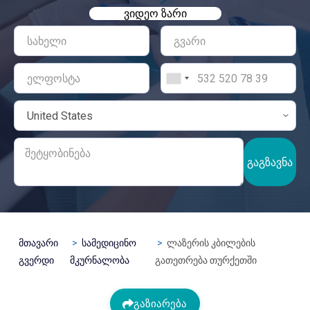
ᲕᲘᲓᲔᲝ ᲖᲐᲠᲘ
ᲒᲐᲒᲖᲐᲕᲜᲐ
მთავარი
სამედიცინო
ლაზერის კბილების
გვერდი
მკურნალობა
გათეთრება თურქეთში
გაზიარება