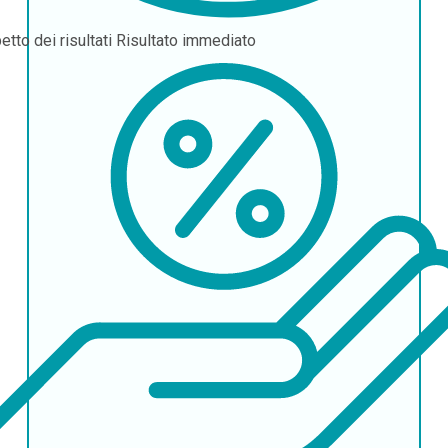
etto dei risultati
Risultato immediato