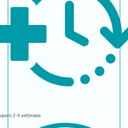
cupero
2-4 settimane