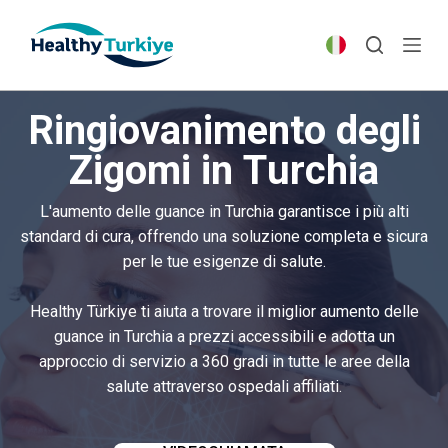
S
k
i
p
Ringiovanimento degli
t
o
Zigomi in Turchia
c
o
L'aumento delle guance in Turchia garantisce i più alti
n
standard di cura, offrendo una soluzione completa e sicura
t
per le tue esigenze di salute.
e
n
Healthy Türkiye ti aiuta a trovare il miglior aumento delle
t
guance in Turchia a prezzi accessibili e adotta un
approccio di servizio a 360 gradi in tutte le aree della
salute attraverso ospedali affiliati.