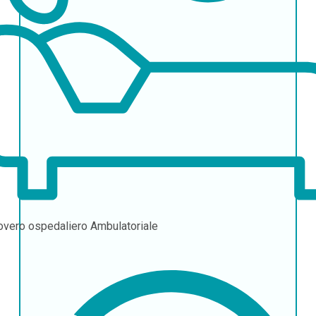
overo ospedaliero
Ambulatoriale