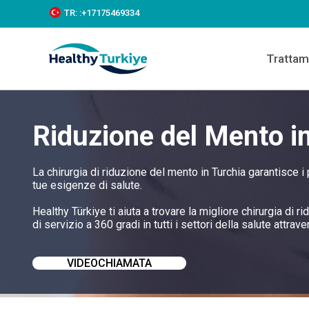
S
TR:
:+‪17175469334‬
k
i
p
Trattam
t
o
c
o
n
Riduzione del Mento i
t
e
n
t
La chirurgia di riduzione del mento in Turchia garantisce i
tue esigenze di salute.
Healthy Türkiye ti aiuta a trovare la migliore chirurgia di
di servizio a 360 gradi in tutti i settori della salute attrave
VIDEOCHIAMATA