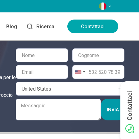
LINGUE
Blog
Ricerca
Contattaci
a per le
Contattaci
proccio
INVIA