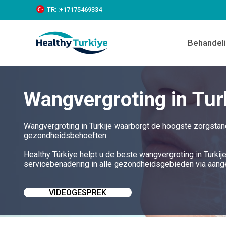
S
TR:
:+‪17175469334‬
k
i
p
Behandel
t
o
c
o
n
Wangvergroting in Tur
t
e
n
t
Wangvergroting in Turkije waarborgt de hoogste zorgstan
gezondheidsbehoeften.
Healthy Türkiye helpt u de beste wangvergroting in Turkij
servicebenadering in alle gezondheidsgebieden via aang
VIDEOGESPREK