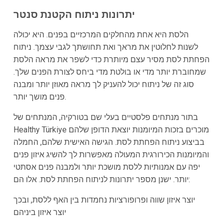
יתרונות ניתוח הקטנת סנטר
הלסת היא אחת מהחלקים המרכזיים בפנים. היא יכולה
לשנות לחלוטין את מראך ואת תחושתך לגבי עצמך. ניתוח
הפחתת לסת מסיר עצם מיותרת כדי לשפר את מראה הלסת
שמחוברת יותר מדי או בולטת מדי ביחס לצורת הפנים שלך.
סוג זה של ניתוח יכול להעניק לך מראה מאוזן יותר ומבנה
פנים מושך יותר.
בתור מנתחים פלסטיים בעלי שם בטורקיה, המנתחים של
Healthy Türkiye מוכרים בזכות המיומנות יוצאת הדופן שלהם
בביצוע ניתוח הפחתת לסת. הגישה האישית שלהם, החמלה
והמיומנות הכירורגית המעולה מאפשרות לך להשיג איזון פנים
יפה עם אמנותיות ללסת מושכת יותר ולמבנה פנים אסתטי
יותר. ישנן מספר יתרונות לניתוח הפחתת לסת. אלו הם:
יוצר איזון שווה ופרופורציות נחמדות בין האף ללסת, ובכך
יוצר איזון ביניהם