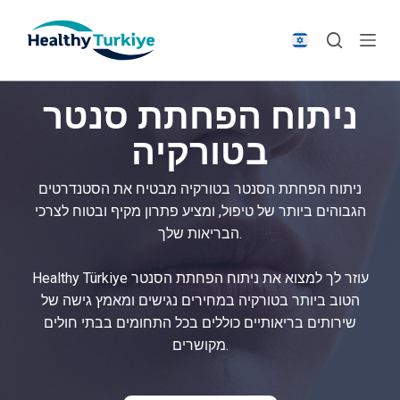
S
k
i
p
ניתוח הפחתת סנטר
t
o
בטורקיה
c
o
ניתוח הפחתת הסנטר בטורקיה מבטיח את הסטנדרטים
n
הגבוהים ביותר של טיפול, ומציע פתרון מקיף ובטוח לצרכי
t
הבריאות שלך.
e
n
Healthy Türkiye עוזר לך למצוא את ניתוח הפחתת הסנטר
t
הטוב ביותר בטורקיה במחירים נגישים ומאמץ גישה של
שירותים בריאותיים כוללים בכל התחומים בבתי חולים
מקושרים.