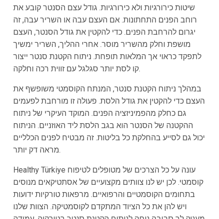
שיטות כירורגיות ולא כירורגיות. גודל עצם הסנטר קובע את
רוחב הפנים התחתונות. אם העצם עבה או השריר עבה, זה
יגרום להרחבת הפנים. כדי להקטין את גודל הסנטר, העצם
מושפת וחלק מהשריר מוסר. אחרי ההליך, השריר ימשיך
לתפקד כראוי אך המלאות תופחת. ניתוח הקטנת סנטר ייצור
קו לסת יותר סגלגל עם זווית רכה וחלקה.
במהלך ניתוח הקטנת סנטר, המנתח הקוסמטי משופשף את
העצם כדי להקטין את גודל הלסת. פעולה זו מורחבת לפעמים
גם כחלק מהפמיניזציה הפנים. המוקד העיקרי של ניתוח
ההקטנה של הסנטר הוא בגב הלסת ליד האוזניים. הניתוח
יכול גם לסייע בהחלקת כל בליטות. זה מבטיח לפנים הכלליים
מראה דק יותר.
Healthy Türkiye עונה על כל הצרכים של מטופלים לטיפוח
קוסמטי. לכן יש לנו צוותים מקצועיים של אסתטיקאים מנוסים
בתחומים הקוסמטיים והרפואיים. מרפאות טורקיות ידועות
ויש להן את כל הציוד המתקדם לקוסמטיקה. הצוות שלנו
מעניק לך סביבה נוחה לניתוח הקטנת סנטר בטורקיה. עמידה