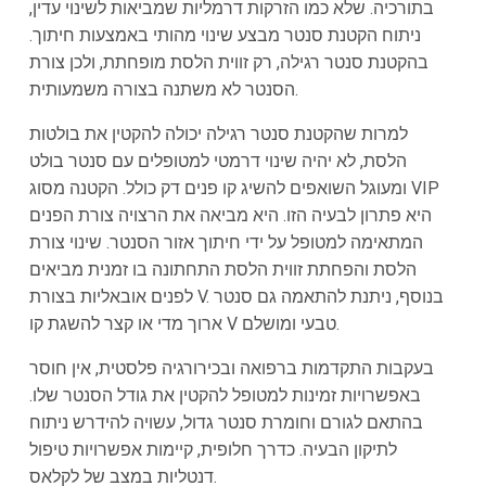
בתורכיה. שלא כמו הזרקות דרמליות שמביאות לשינוי עדין,
ניתוח הקטנת סנטר מבצע שינוי מהותי באמצעות חיתוך.
בהקטנת סנטר רגילה, רק זווית הלסת מופחתת, ולכן צורת
הסנטר לא משתנה בצורה משמעותית.
למרות שהקטנת סנטר רגילה יכולה להקטין את בולטות
הלסת, לא יהיה שינוי דרמטי למטופלים עם סנטר בולט
ומעוגל השואפים להשיג קו פנים דק כולל. הקטנה מסוג VIP
היא פתרון לבעיה הזו. היא מביאה את הרצויה צורת הפנים
המתאימה למטופל על ידי חיתוך אזור הסנטר. שינוי צורת
הלסת והפחתת זווית הלסת התחתונה בו זמנית מביאים
לפנים אובאליות בצורת V. בנוסף, ניתנת להתאמה גם סנטר
ארוך מדי או קצר להשגת קו V טבעי ומושלם.
בעקבות התקדמות ברפואה ובכירורגיה פלסטית, אין חוסר
באפשרויות זמינות למטופל להקטין את גודל הסנטר שלו.
בהתאם לגורם וחומרת סנטר גדול, עשויה להידרש ניתוח
לתיקון הבעיה. כדרך חלופית, קיימות אפשרויות טיפול
דנטליות במצב של לקלאס.