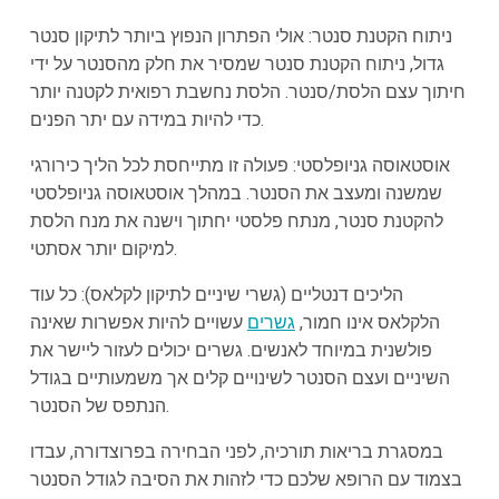
ניתוח הקטנת סנטר: אולי הפתרון הנפוץ ביותר לתיקון סנטר
גדול, ניתוח הקטנת סנטר שמסיר את חלק מהסנטר על ידי
חיתוך עצם הלסת/סנטר. הלסת נחשבת רפואית לקטנה יותר
כדי להיות במידה עם יתר הפנים.
אוסטאוסה גניופלסטי: פעולה זו מתייחסת לכל הליך כירורגי
שמשנה ומעצב את הסנטר. במהלך אוסטאוסה גניופלסטי
להקטנת סנטר, מנתח פלסטי יחתוך וישנה את מנח הלסת
למיקום יותר אסתטי.
הליכים דנטליים (גשרי שיניים לתיקון לקלאס): כל עוד
הלקלאס אינו חמור,
גשרים
עשויים להיות אפשרות שאינה
פולשנית במיוחד לאנשים. גשרים יכולים לעזור ליישר את
השיניים ועצם הסנטר לשינויים קלים אך משמעותיים בגודל
הנתפס של הסנטר.
במסגרת בריאות תורכיה, לפני הבחירה בפרוצדורה, עבדו
בצמוד עם הרופא שלכם כדי לזהות את הסיבה לגודל הסנטר