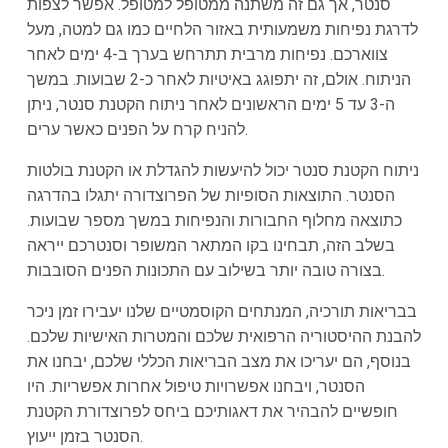
סנטר, אך גם זה משתנה ממטופל למטופל. אפשר לצפות
לדרגת נפיחות משמעותית באזור הלחיים כמו גם למטה, מעל
צווארכם. נפיחות מרבית תתרחש בערך ב-4 ימים לאחר
הניתוח. אולם, זה יתפוגג באיטיות לאחר כ-2 שבועות. במשך
ה-3 עד 5 ימים הראשונים לאחר ניתוח הקטנת סנטר, ניתן
להניח קרח על הפנים כאשר ערים.
ניתוח הקטנת סנטר יכול להיעשות להגדלת או הקטנת בולטות
הסנטר. התוצאות הסופיות של הפרוצדורה יתגלו בהדרגה
כתוצאה מחלוף החבורות והנפיחות במשך מספר שבועות.
בשלב הזה, תבחינו בקו המתאר המשופר וסנטרכם ייראה
בצורה טובה יותר בשילוב עם התכונות הפנים הסובבות.
בבריאות תורכיה, המנתחים הקוסמטיים שלנו יעבירו זמן ניכר
להבנת ההיסטוריה הרפואית שלכם והמטרות האישיות שלכם.
בנוסף, הם יעריכו את מצב הבריאות הכללי שלכם, יבחנו את
הסנטר, ויבחנו אפשרויות טיפול אחרות אפשריות. היו
חופשיים להבהיר את דאגותיכם ביחס לפרוצדורת הקטנת
הסנטר בזמן ייעוץ.