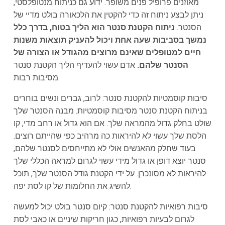
מאוזנים פרופיל פנים משופר. ידוע גם כניתוח מנטופלסטי,
ניתן לבצע ניתוח זה כדי להקטין את הלכאורה בולט מדיי של
הסנטר.
ניתוח הקטנת סנטר הוא הליך בטוח, בדרך כלל
נמשך בסביבות שעה אחת ויכול להעניק תוצאות משנות
חיים למטופלים שאינם מרוצים מהגודל או הצורה של
הסנטר שלהם.
אדם עשוי להעדיף הליך הקטנת סנטר
מסיבות רבות.
סיבות קוסמטיות להקטנת סנטר: לרוב, גברים ונשים בוחרים
בניתוח הקטנת סנטר מסיבות קוסמטיות. מבנה הסנטר שלך
שולט בחלק גדול מהמראה שלך. אם הוא גדול או רחב מדי, קו
הלסת שלך עשוי לא להיראות כה מרהיב כפי שהייתם רוצים.
בעוד שחלק מהאנשים אולי לא מתייחסים לסנטר שלהם,
סנטר יוצא דופן או גדול מידי עשוי לגרום למראה הכללי שלך
להיראות לא מסונכרן. על ידי הקטנת גודל הסנטר שלך, תוכל
להשיג את החלומות של קו לסת יפה.
סיבות רפואיות להקטנת סנטר: קיום סנטר בולט יכול למעשה
לגרום לבעיות רפואיות, כגון חריקות שיניים או כאבי לסת