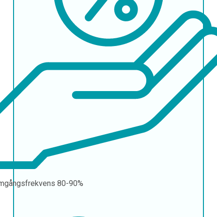
mgångsfrekvens
80-90%