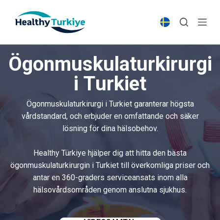
S
k
i
p
Ögonmuskulaturkirurgi
t
o
i Turkiet
c
o
Ögonmuskulaturkirurgi i Turkiet garanterar högsta
n
vårdstandard, och erbjuder en omfattande och säker
t
lösning för dina hälsobehov.
e
n
Healthy Türkiye hjälper dig att hitta den bästa
t
ögonmuskulaturkirurgin i Turkiet till överkomliga priser och
antar en 360-graders serviceansats inom alla
hälsovårdsområden genom anslutna sjukhus.