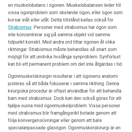
en muskelobalans i ögonen. Muskelobalansen leder till
vissa ögonproblem som skelande ögon, eller ögon som
korsar inåt eller utåt. Detta tillstånd kallas också för
Strabismus
. Personer med strabismus har ögon som
inte koncentrerar sig på samma objekt vid samma
tidpunkt korrekt. Med andra ord tittar ögonen åt olika
riktningar. Strabismus måste behandlas så snart som
möjligt för att undvika livslånga synproblem. Synförlust
kan bli ett permanent problem om det inte åtgärdas i tid.
Ögonmuskelskirurgin resulterar i att ögonens anatomi
justeras så att båda fokuserar i samma riktning. Denna
kirurgiska procedur är oftast användbar för att behandla
barn med strabismus. Dock kan den också göras för att
hjälpa vuxna med ögonmuskelproblem. Vissa personer
med strabismus blir framgångsrikt botade genom att
följa konvergensövningar eller genom att bära
specialanpassade glasögon. Ögonmuskelskirurgi är en