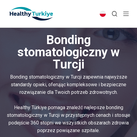
S
k
i
p
Bonding
t
o
stomatologiczny w
c
Turcji
o
n
t
Bonding stomatologiczny w Turcji zapewnia najwyższe
e
standardy opieki, oferując kompleksowe i bezpieczne
n
rozwiązanie dla Twoich potrzeb zdrowotnych.
t
Healthy Türkiye pomaga znaleźć najlepsze bonding
stomatologiczny w Turcji w przystępnych cenach i stosuje
podejście 360 stopni we wszystkich obszarach zdrowia
poprzez powiązane szpitale.