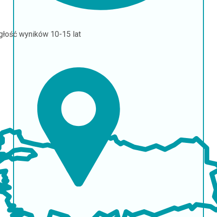
głość wyników
10-15 lat