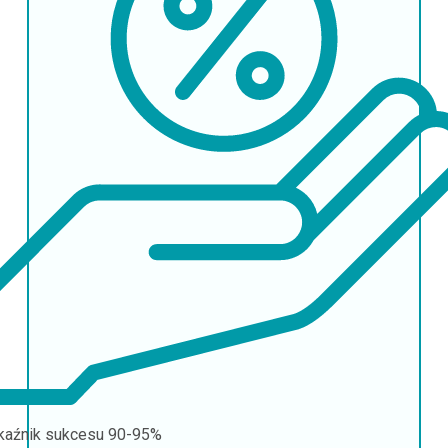
aźnik sukcesu
90-95%