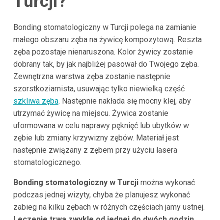
Turcji?
Bonding stomatologiczny w Turcji polega na zamianie
małego obszaru zęba na żywicę kompozytową. Reszta
zęba pozostaje nienaruszona. Kolor żywicy zostanie
dobrany tak, by jak najbliżej pasował do Twojego zęba.
Zewnętrzna warstwa zęba zostanie następnie
szorstkoziarnista, usuwając tylko niewielką część
szkliwa zęba
. Następnie nakłada się mocny klej, aby
utrzymać żywicę na miejscu. Żywica zostanie
uformowana w celu naprawy pęknięć lub ubytków w
zębie lub zmiany krzywizny zębów. Materiał jest
następnie związany z zębem przy użyciu lasera
stomatologicznego.
Bonding stomatologiczny w Turcji
można wykonać
podczas jednej wizyty, chyba że planujesz wykonać
zabieg na kilku zębach w różnych częściach jamy ustnej.
Leczenie trwa zwykle od jednej do dwóch godzin.