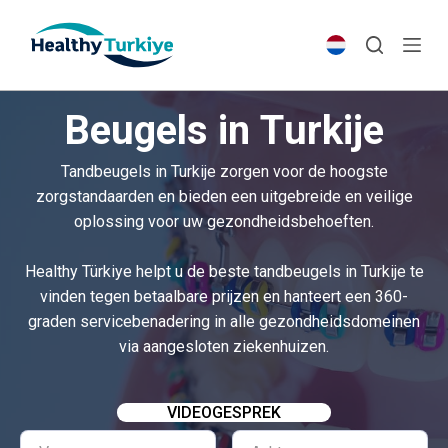
S
k
i
p
Beugels in Turkije
t
o
Tandbeugels in Turkije zorgen voor de hoogste
c
zorgstandaarden en bieden een uitgebreide en veilige
o
oplossing voor uw gezondheidsbehoeften.
n
t
Healthy Türkiye helpt u de beste tandbeugels in Turkije te
e
vinden tegen betaalbare prijzen en hanteert een 360-
n
graden servicebenadering in alle gezondheidsdomeinen
t
via aangesloten ziekenhuizen.
VIDEOGESPREK