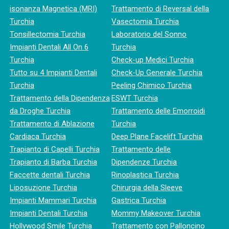
isonanza Magnetica (MRI)
Trattamento di Reversal della
Turchia
Vasectomia Turchia
Tonsillectomia Turchia
Laboratorio del Sonno
Impianti Dentali All On 6
Turchia
Turchia
Check-up Medici Turchia
Tutto su 4 Impianti Dentali
Check-Up Generale Turchia
Turchia
Peeling Chimico Turchia
Trattamento della Dipendenza
ESWT Turchia
da Droghe Turchia
Trattamento delle Emorroidi
Trattamento di Ablazione
Turchia
Cardiaca Turchia
Deep Plane Facelift Turchia
Trapianto di Capelli Turchia
Trattamento delle
Trapianto di Barba Turchia
Dipendenze Turchia
Faccette dentali Turchia
Rinoplastica Turchia
Liposuzione Turchia
Chirurgia della Sleeve
Impianti Mammari Turchia
Gastrica Turchia
Impianti Dentali Turchia
Mommy Makeover Turchia
Hollywood Smile Turchia
Trattamento con Palloncino