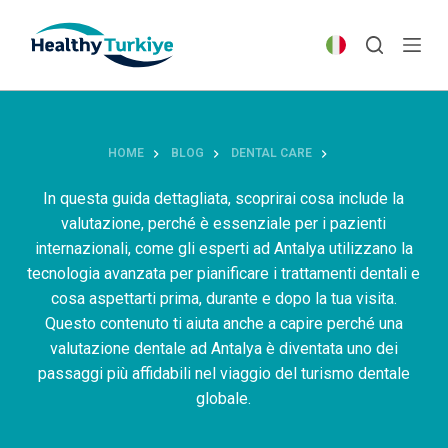
S
k
i
p
t
o
HOME
BLOG
DENTAL CARE
c
o
In questa guida dettagliata, scoprirai cosa include la
n
valutazione, perché è essenziale per i pazienti
t
internazionali, come gli esperti ad Antalya utilizzano la
e
tecnologia avanzata per pianificare i trattamenti dentali e
n
cosa aspettarti prima, durante e dopo la tua visita.
t
Questo contenuto ti aiuta anche a capire perché una
valutazione dentale ad Antalya è diventata uno dei
passaggi più affidabili nel viaggio del turismo dentale
globale.