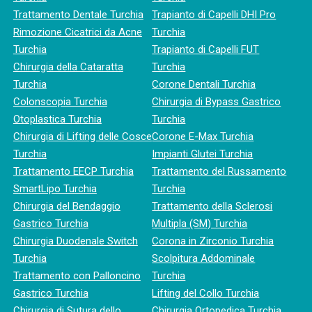
Trattamento Dentale Turchia
Trapianto di Capelli DHI Pro
Rimozione Cicatrici da Acne
Turchia
Turchia
Trapianto di Capelli FUT
Chirurgia della Cataratta
Turchia
Turchia
Corone Dentali Turchia
Colonscopia Turchia
Chirurgia di Bypass Gastrico
Otoplastica Turchia
Turchia
Chirurgia di Lifting delle Cosce
Corone E-Max Turchia
Turchia
Impianti Glutei Turchia
Trattamento EECP Turchia
Trattamento del Russamento
SmartLipo Turchia
Turchia
Chirurgia del Bendaggio
Trattamento della Sclerosi
Gastrico Turchia
Multipla (SM) Turchia
Chirurgia Duodenale Switch
Corona in Zirconio Turchia
Turchia
Scolpitura Addominale
Trattamento con Palloncino
Turchia
Gastrico Turchia
Lifting del Collo Turchia
Chirurgia di Sutura dello
Chirurgia Ortopedica Turchia