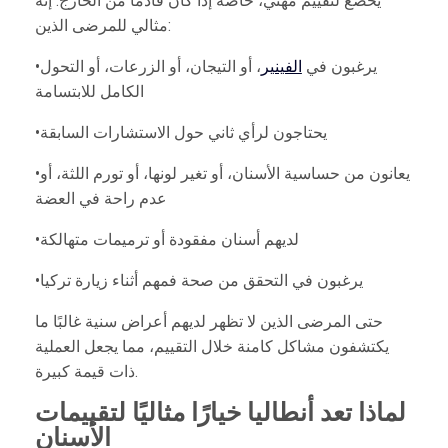
يخضع لتقييم مهني، خاصة إذا كان قادمًا من الخارج. إنه
مثالي للمرضى الذين:
•يرغبون في
الفينير
، أو التيجان، أو الزرعات، أو التحول
الكامل للابتسامة
•يحتاجون لرأي ثاني حول الاستشارات السابقة
•يعانون من حساسية الأسنان، أو تغير لونها، أو تورم اللثة، أو
عدم راحة في العضة
•لديهم أسنان مفقودة أو ترميمات متهالكة
•يرغبون في التحقق من صحة فمهم أثناء زيارة تركيا
حتى المرضى الذين لا تظهر لديهم أعراض سنية غالبًا ما
يكتشفون مشاكل كامنة خلال التقييم، مما يجعل العملية
ذات قيمة كبيرة.
لماذا تعد أنطاليا خيارًا مثاليًا لتقييمات
الأسنان