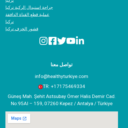
تركيا
جراحة استبدال الركبة تركيا
عملية قطع القناة الدافقة
تركيا
قشور الخزف تركيا
تواصل معنا
info@healthyturkiye.com
TR:
+‪17175469334‬
Güneş Mah. Şehit Astsubay Ömer Halis Demir Cad.
No:95AI – 159, 07260 Kepez / Antalya / Türkiye