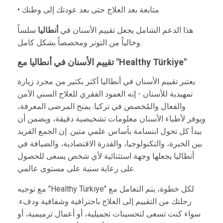
• متابعة بعد العلاج حتى بعد عودتك إلى وطنك
هذا الدعم الشامل يجعل تقييم الأسنان في
أنطاليا
سلساً
وخالياً من التوتر ومخصصاً بشكل كامل.
تقييم الأسنان في أنطاليا مع "Healthy Türkiye"
يعتبر تقييم الأسنان في أنطاليا أكثر بكثير من مجرد زيارة
تمهيدية للأسنان - إنه العمود الفقري للعلاج السني الآمن
والفعال والمُخصص في تركيا. يمنح المرضى المعرفة،
ويوفر لأطباء الأسنان معلومات تشخيصية دقيقة، ويضمن أن
يبدأ كل تحول ابتسامة بأساس علمي متين. إن الجمع الفريد
بين الخبرة، والتكنولوجيا، والقدرة الاقتصادية، والضيافة في
أنطاليا يجعلها وجهة استثنائية لأي شخص يسعى للحصول
على رعاية سنية على مستوى عالمي.
مع توجيه "Healthy Türkiye" لكل خطوة، يتم التعامل مع
رحلتك من التقييم إلى العلاج باحترافية وشفافية ودفء.
سواء كنت تسعى لتحسينات تجميلية، أو أعمال ترميمية، أو