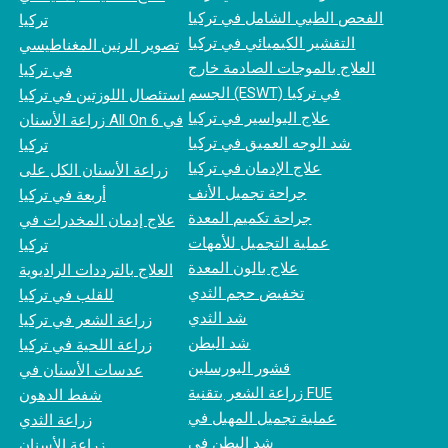
الفحص الطبي الشامل في تركيا
تركيا
التقشير الكيميائي في تركيا
تصوير الرنين المغناطيسي
العلاج بالموجات الصادمة خارج
في تركيا
الجسم (ESWT) في تركيا
استئصال اللوزتين في تركيا
علاج البواسير في تركيا
زراعة الأسنان All On 6 في
شد الوجه العميق في تركيا
تركيا
علاج الإدمان في تركيا
زراعة الأسنان الكل على
جراحة تجميل الأنف
أربعة في تركيا
جراحة تكميم المعدة
علاج إدمان المخدرات في
عملية التجميل للأمهات
تركيا
علاج بالون المعدة
العلاج بالترددات الراديوية
تخفيض حجم الثدي
للقلب في تركيا
شد الثدي
زراعة الشعر في تركيا
شد البطن
زراعة اللحية في تركيا
قشور البورسلين
عدسات الأسنان في
زراعة الشعر بتقنية FUE
شفط الدهون
عملية تجميل المهبل في
زراعة الثدي
شد البطن في
زراعة الأسنان