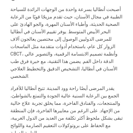
أصبحت أنطاليا بسرعة واحدة من الوجهات الرائدة للسياحة
الطبية في مجال الأسنان، حيث تقدم مزيجًا قويًا من الرعاية
الصحية الحديثة، وأطباء الأسنان المهرة، والجو الهادئ على
البحر الأبيض المتوسط. يوفر تقييم الأسنان في أنطاليا
للمرضى الدوليين الوصول إلى مختصين يعالجون آلاف
الزوار كل عام، باستخدام أدوات متقدمة مثل الماسحات
CBCT، وأنظمة تصميم الابتسامة الرقمية، والتصوير عالي
الدقة داخل الفم. يضمن هذا التقنية، مع خبرة فرق طب
الأسنان في أنطاليا، التشخيص الدقيق والتخطيط العلاجي
الشخصي.
يقدر المرضى أيضًا راحة وود المدينة. تتيح أنطاليا للأفراد
الجمع بين الرعاية السنية عالية الجودة والتمتع بالشواطئ،
والمنتجعات، والفنادق الفاخرة، مما يخلق تجربة علاج خالية
من الإجهاد. على الرغم من معاييرها الفاخرة، فإن المنطقة
تبقى بشكل ملحوظ أكثر تكلفة من العديد من الدول الغربية،
مع الحفاظ على بروتوكولات التعقيم الصارمة واللوائح
الطبية الدولية.