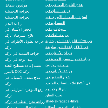
علاج التلقيح الصناعي في
هوليوود سمايل
زراعة الساق في
الجراحة التجميلية
استبدال الصمام الأبهري عبر
الجراحة التجميلية
القسطرة في
زراعة الثدي
البوتوكس في
فحص الأسنان في
جراحة الفك في
علاج السرطان تركيا
زراعة الشعر بتقنية DHI Pro في
جراحة تطويل الأطراف في
زراعة الشعر بطريقة FUT في
تركيا
تيجان الأسنان في
جراحة السمنة في تركيا
جراحة تحويل مسار المعدة في
شد الوجه في تركيا
إي ماكس كراون
تقنية إعادة تسطيح الجلد
زراعة الأرداف في
بالليزر CO2 تركيا
علاج الشخير في
علاج ضعف الانتصاب في
علاج التصلب المتعدد (MS) في
تركيا
تاج الزركونيوم
رفع المؤخرة البرازيلي في
نحت البطن
تركيا
shad-al-raqaba-trkya
زراعة نخاع العظم في تركيا
عقارات للبيع في أنطاليا
العلاج السني في تركيا