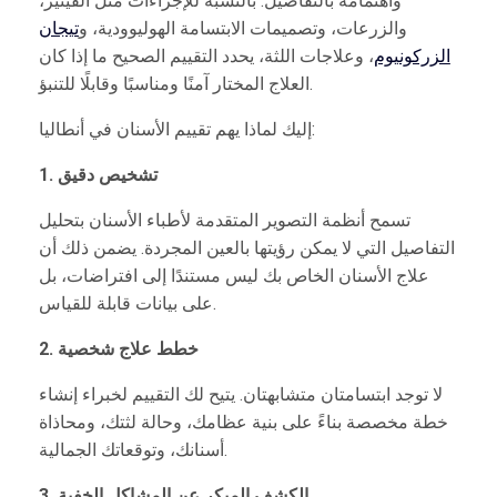
واهتمامه بالتفاصيل. بالنسبة للإجراءات مثل الفينير،
والزرعات، وتصميمات الابتسامة الهوليوودية، و
تيجان
الزركونيوم
، وعلاجات اللثة، يحدد التقييم الصحيح ما إذا كان
العلاج المختار آمنًا ومناسبًا وقابلًا للتنبؤ.
إليك لماذا يهم تقييم الأسنان في أنطاليا:
1. تشخيص دقيق
تسمح أنظمة التصوير المتقدمة لأطباء الأسنان بتحليل
التفاصيل التي لا يمكن رؤيتها بالعين المجردة. يضمن ذلك أن
علاج الأسنان الخاص بك ليس مستندًا إلى افتراضات، بل
على بيانات قابلة للقياس.
2. خطط علاج شخصية
لا توجد ابتسامتان متشابهتان. يتيح لك التقييم لخبراء إنشاء
خطة مخصصة بناءً على بنية عظامك، وحالة لثتك، ومحاذاة
أسنانك، وتوقعاتك الجمالية.
3. الكشف المبكر عن المشاكل الخفية