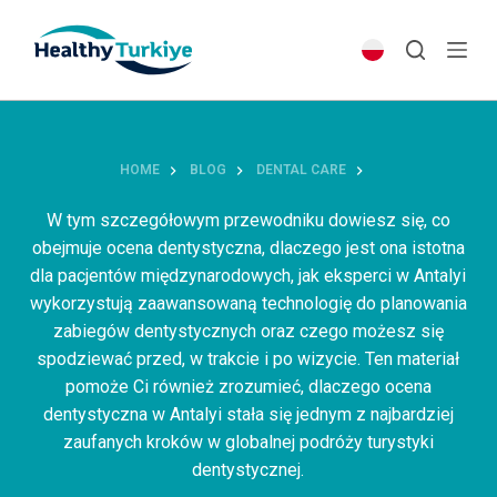
S
k
i
p
t
o
HOME
BLOG
DENTAL CARE
c
o
W tym szczegółowym przewodniku dowiesz się, co
n
obejmuje ocena dentystyczna, dlaczego jest ona istotna
t
dla pacjentów międzynarodowych, jak eksperci w Antalyi
e
wykorzystują zaawansowaną technologię do planowania
n
zabiegów dentystycznych oraz czego możesz się
t
spodziewać przed, w trakcie i po wizycie. Ten materiał
pomoże Ci również zrozumieć, dlaczego ocena
dentystyczna w Antalyi stała się jednym z najbardziej
zaufanych kroków w globalnej podróży turystyki
dentystycznej.