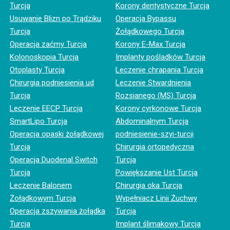
Turcja
Korony dentystyczne Turcja
Usuwanie Blizn po Trądziku
Operacja Bypassu
Turcja
Żołądkowego Turcja
Operacja zaćmy Turcja
Korony E-Max Turcja
Kolonoskopia Turcja
Implanty pośladków Turcja
Otoplasty Turcja
Leczenie chrapania Turcja
Chirurgia podniesienia ud
Leczenie Stwardnienia
Turcja
Rozsianego (MS) Turcja
Leczenie EECP Turcja
Korony cyrkonowe Turcja
SmartLipo Turcja
Abdominalnym Turcja
Operacja opaski żołądkowej
podniesienie-szyi-turcji
Turcja
Chirurgia ortopedyczna
Operacja Duodenal Switch
Turcja
Turcja
Powiększanie Ust Turcja
Leczenie Balonem
Chirurgia oka Turcja
Żołądkowym Turcja
Wypełniacz Linii Żuchwy
Operacja zszywania żołądka
Turcja
Turcja
Implant ślimakowy Turcja