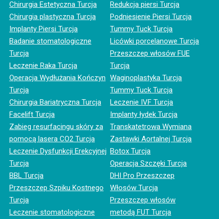
Chirurgia Estetyczna Turcja
Redukcja piersi Turcja
Chirurgia plastyczna Turcja
Podniesienie Piersi Turcja
Implanty Piersi Turcja
Tummy Tuck Turcja
Badanie stomatologiczne
Licówki porcelanowe Turcja
Turcja
Przeszczep włosów FUE
Leczenie Raka Turcja
Turcja
Operacja Wydłużania Kończyn
Waginoplastyka Turcja
Turcja
Tummy Tuck Turcja
Chirurgia Bariatryczna Turcja
Leczenie IVF Turcja
Facelift Turcja
Implanty łydek Turcja
Zabieg resurfacingu skóry za
Transkatetrowa Wymiana
pomocą lasera CO2 Turcja
Zastawki Aortalnej Turcja
Leczenie Dysfunkcji Erekcyjnej
Botox Turcja
Turcja
Operacja Szczęki Turcja
BBL Turcja
DHI Pro Przeszczep
Przeszczep Szpiku Kostnego
Włosów Turcja
Turcja
Przeszczep włosów
Leczenie stomatologiczne
metodą FUT Turcja