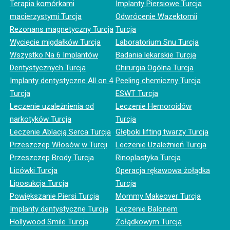
Terapia komórkami
Implanty Piersiowe Turcja
macierzystymi Turcja
Odwrócenie Wazektomii
Rezonans magnetyczny Turcja
Turcja
Wycięcie migdałków Turcja
Laboratorium Snu Turcja
Wszystko Na 6 Implantów
Badania lekarskie Turcja
Dentystycznych Turcja
Chirurgia Ogólna Turcja
Implanty dentystyczne All on 4
Peeling chemiczny Turcja
Turcja
ESWT Turcja
Leczenie uzależnienia od
Leczenie Hemoroidów
narkotyków Turcja
Turcja
Leczenie Ablacją Serca Turcja
Głęboki lifting twarzy Turcja
Przeszczep Włosów w Turcji
Leczenie Uzależnień Turcja
Przeszczep Brody Turcja
Rinoplastyka Turcja
Licówki Turcja
Operacja rękawowa żołądka
Liposukcja Turcja
Turcja
Powiększanie Piersi Turcja
Mommy Makeover Turcja
Implanty dentystyczne Turcja
Leczenie Balonem
Hollywood Smile Turcja
Żołądkowym Turcja