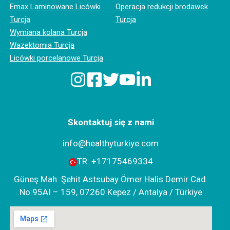
Emax Laminowane Licówki
Operacja redukcji brodawek
Turcja
Turcja
Wymiana kolana Turcja
Wazektomia Turcja
Licówki porcelanowe Turcja
Skontaktuj się z nami
info@healthyturkiye.com
TR:
+‪17175469334‬
Güneş Mah. Şehit Astsubay Ömer Halis Demir Cad.
No:95AI – 159, 07260 Kepez / Antalya / Türkiye