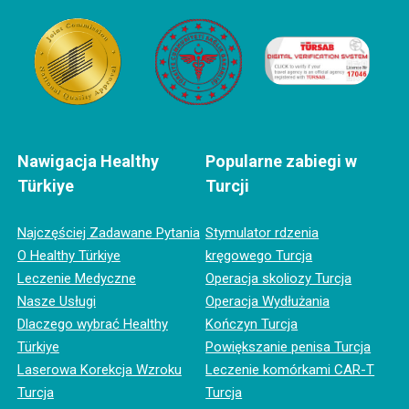
Nawigacja Healthy
Popularne zabiegi w
Türkiye
Turcji
Najczęściej Zadawane Pytania
Stymulator rdzenia
O Healthy Türkiye
kręgowego Turcja
Leczenie Medyczne
Operacja skoliozy Turcja
Nasze Usługi
Operacja Wydłużania
Dlaczego wybrać Healthy
Kończyn Turcja
Türkiye
Powiększanie penisa Turcja
Laserowa Korekcja Wzroku
Leczenie komórkami CAR-T
Turcja
Turcja