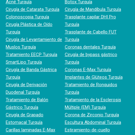
Acné Turquía
Botox Turquía
Cirugía de Catarata Turquía
Cirugía de Mandíbula Turquía
Colonoscopia Turquía
Trasplante capilar DHI Pro
Cirugía Plástica de Oído
Turquía
Turquía
Trasplante de Cabello FUT
Cirugía de Levantamiento de
Turquía
Muslos Turquía
Coronas dentales Turquía
Tratamiento EECP Turquía
Cirugía de bypass gástrico
SmartLipo Turquía
Turquía
Cirugía de Banda Gástrica
Coronas E-Max Turquía
Turquía
Implantes de Glúteos Turquía
Cirugía de Derivación
Tratamiento de Ronquidos
Duodenal Turquía
Turquía
Tratamiento de Balón
Tratamiento de la Esclerosis
Gástrico Turquía
Múltiple (EM) Turquía
Cirugía de Grapado
Corona de Zirconio Turquía
Estomacal Turquía
Escultura Abdominal Turquía
Carillas laminadas E-Max
Estiramiento-de-cuello