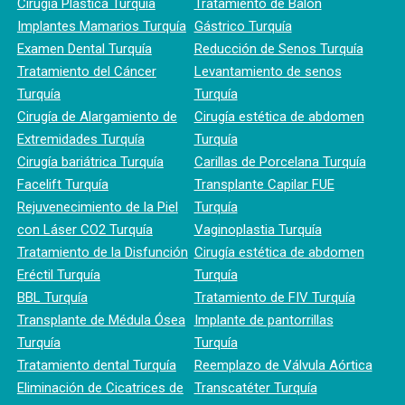
Cirugía Plástica Turquía
Tratamiento de Balón
Implantes Mamarios Turquía
Gástrico Turquía
Examen Dental Turquía
Reducción de Senos Turquía
Tratamiento del Cáncer
Levantamiento de senos
Turquía
Turquía
Cirugía de Alargamiento de
Cirugía estética de abdomen
Extremidades Turquía
Turquía
Cirugía bariátrica Turquía
Carillas de Porcelana Turquía
Facelift Turquía
Transplante Capilar FUE
Rejuvenecimiento de la Piel
Turquía
con Láser CO2 Turquía
Vaginoplastia Turquía
Tratamiento de la Disfunción
Cirugía estética de abdomen
Eréctil Turquía
Turquía
BBL Turquía
Tratamiento de FIV Turquía
Transplante de Médula Ósea
Implante de pantorrillas
Turquía
Turquía
Tratamiento dental Turquía
Reemplazo de Válvula Aórtica
Eliminación de Cicatrices de
Transcatéter Turquía