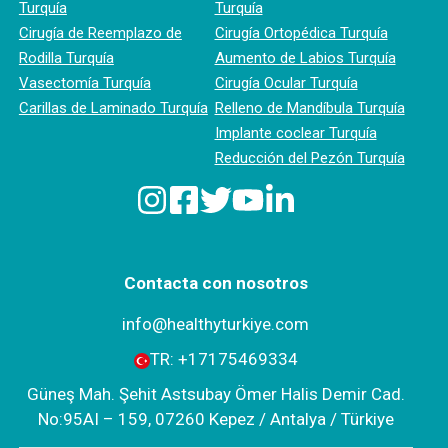
Turquía
Turquía
Cirugía de Reemplazo de
Cirugía Ortopédica Turquía
Rodilla Turquía
Aumento de Labios Turquía
Vasectomía Turquía
Cirugía Ocular Turquía
Carillas de Laminado Turquía
Relleno de Mandíbula Turquía
Implante coclear Turquía
Reducción del Pezón Turquía
Contacta con nosotros
info@healthyturkiye.com
TR:
+‪17175469334‬
Güneş Mah. Şehit Astsubay Ömer Halis Demir Cad.
No:95AI – 159, 07260 Kepez / Antalya / Türkiye