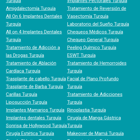
Turquía
Implantes Pectorales Turquía
Amigdalectomía Turquía
Tratamiento de Reversión de
All On 6 Implantes Dentales
Vasectomía Turquía
Turquía
Laboratorio del Sueño Turquía
All on 4 Implantes Dentales
Chequeos Médicos Turquía
Turquía
Chequeo General Turquía
Tratamiento de Adicción a
Peeling Químico Turquía
las Drogas Turquía
ESWT Turquía
Tratamiento de Ablación
Tratamiento de Hemorroides
Cardíaca Turquía
Turquía
Trasplante de cabello Turquía
Facial de Plano Profundo
Trasplante de Barba Turquía
Turquía
Carillas Turquía
Tratamiento de Adicciones
Liposucción Turquía
Turquía
Implantes Mamarios Turquía
Rinoplastia Turquía
Implantes dentales Turquía
Cirugía de Manga Gástrica
Sonrisa de Hollywood Turquía
Turquía
Cirugía Estética Turquía
Makeover de Mamá Turquía