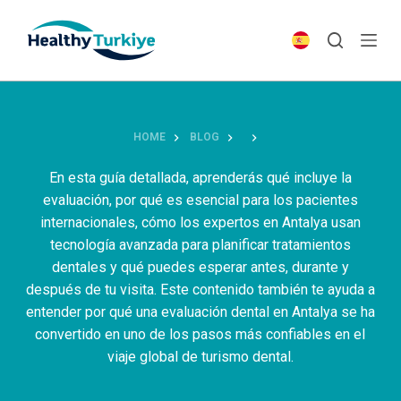
S
k
i
p
t
o
HOME
BLOG
c
o
En esta guía detallada, aprenderás qué incluye la
n
evaluación, por qué es esencial para los pacientes
t
internacionales, cómo los expertos en Antalya usan
e
tecnología avanzada para planificar tratamientos
n
dentales y qué puedes esperar antes, durante y
t
después de tu visita. Este contenido también te ayuda a
entender por qué una evaluación dental en Antalya se ha
convertido en uno de los pasos más confiables en el
viaje global de turismo dental.