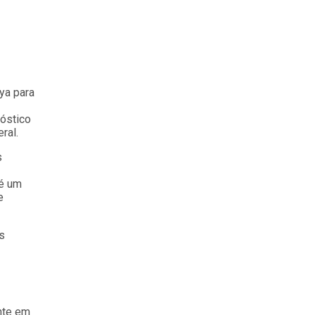
ya para
nóstico
ral.
s
 é um
e
s
nte em