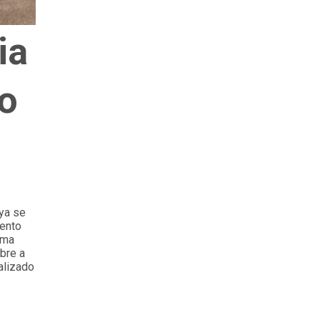
ia
o
lya se
mento
uma
bre a
alizado