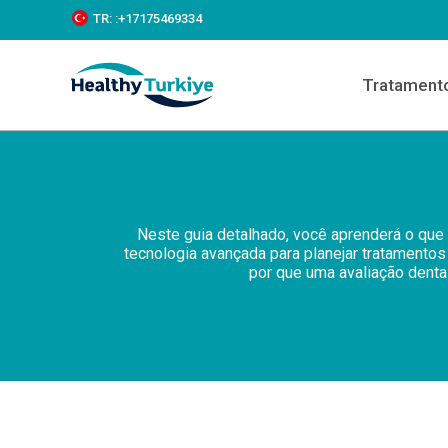
S
TR:
:+‪17175469334‬
k
i
p
Tratament
t
o
c
o
n
t
e
n
Neste guia detalhado, você aprenderá o que 
t
tecnologia avançada para planejar tratamentos
por que uma avaliação denta