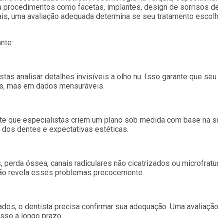
ra procedimentos como facetas, implantes, design de sorrisos d
is, uma avaliação adequada determina se seu tratamento escolh
nte:
s analisar detalhes invisíveis a olho nu. Isso garante que seu
es, mas em dados mensuráveis.
mite que especialistas criem um plano sob medida com base na s
 dos dentes e expectativas estéticas.
perda óssea, canais radiculares não cicatrizados ou microfratu
ação revela esses problemas precocemente.
dos, o dentista precisa confirmar sua adequação. Uma avaliaçã
sso a longo prazo.