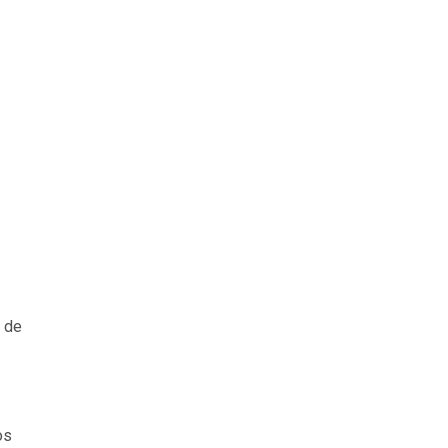
 de
os