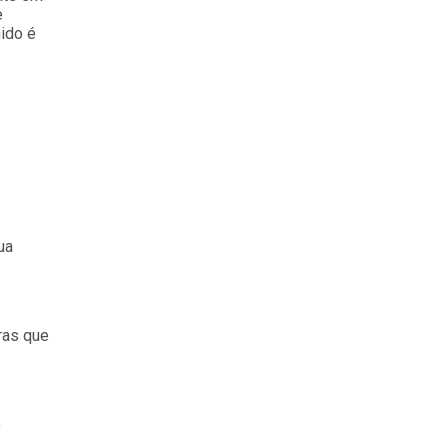
e
ido é
ua
ras que
o