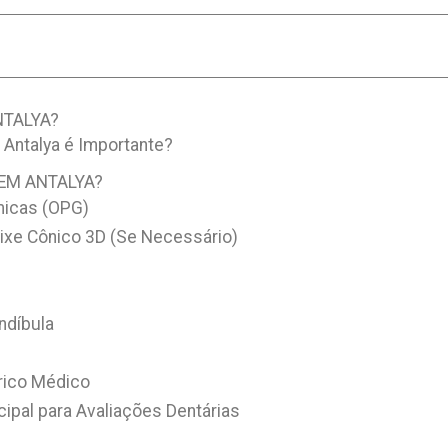
NTALYA?
 Antalya é Importante?
 EM ANTALYA?
micas (OPG)
ixe Cônico 3D (Se Necessário)
ndíbula
rico Médico
cipal para Avaliações Dentárias