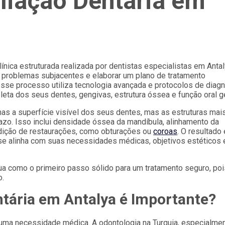
liação Dentária em
ínica estruturada realizada por dentistas especialistas em Antal
ar problemas subjacentes e elaborar um plano de tratamento
esse processo utiliza tecnologia avançada e protocolos de diag
a dos seus dentes, gengivas, estrutura óssea e função oral ge
as a superfície visível dos seus dentes, mas as estruturas mai
azo. Isso inclui densidade óssea da mandíbula, alinhamento da
ndição de restaurações, como obturações ou
coroas
. O resultado
 se alinha com suas necessidades médicas, objetivos estéticos 
ua como o primeiro passo sólido para um tratamento seguro, poi
o.
tária em Antalya é Importante?
 uma necessidade médica. A odontologia na Turquia, especialme