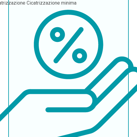
atrizzazione
Cicatrizzazione minima