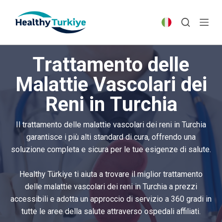
S
k
i
p
Trattamento delle
t
o
Malattie Vascolari dei
c
Reni in Turchia
o
n
t
Il trattamento delle malattie vascolari dei reni in Turchia
e
garantisce i più alti standard di cura, offrendo una
n
soluzione completa e sicura per le tue esigenze di salute.
t
Healthy Türkiye ti aiuta a trovare il miglior trattamento
delle malattie vascolari dei reni in Turchia a prezzi
accessibili e adotta un approccio di servizio a 360 gradi in
tutte le aree della salute attraverso ospedali affiliati.