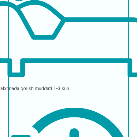
alxonada qolish muddati
1-3 kun