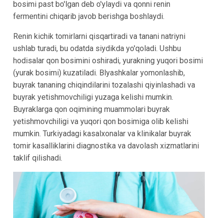
bosimi past bo'lgan deb o'ylaydi va qonni renin
fermentini chiqarib javob berishga boshlaydi.
Renin kichik tomirlarni qisqartiradi va tanani natriyni
ushlab turadi, bu odatda siydikda yo'qoladi. Ushbu
hodisalar qon bosimini oshiradi, yurakning yuqori bosimi
(yurak bosimi) kuzatiladi. Blyashkalar yomonlashib,
buyrak tananing chiqindilarini tozalashi qiyinlashadi va
buyrak yetishmovchiligi yuzaga kelishi mumkin.
Buyraklarga qon oqimining muammolari buyrak
yetishmovchiligi va yuqori qon bosimiga olib kelishi
mumkin. Turkiyadagi kasalxonalar va klinikalar buyrak
tomir kasalliklarini diagnostika va davolash xizmatlarini
taklif qilishadi.