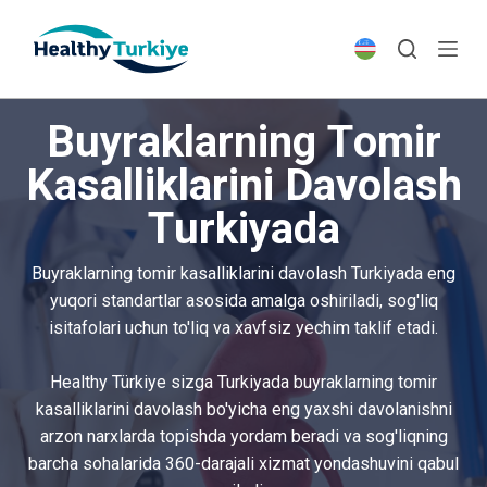
S
k
i
p
Buyraklarning Tomir
t
o
Kasalliklarini Davolash
c
Turkiyada
o
n
t
Buyraklarning tomir kasalliklarini davolash Turkiyada eng
e
yuqori standartlar asosida amalga oshiriladi, sog'liq
n
isitafolari uchun to'liq va xavfsiz yechim taklif etadi.
t
Healthy Türkiye sizga Turkiyada buyraklarning tomir
kasalliklarini davolash bo'yicha eng yaxshi davolanishni
arzon narxlarda topishda yordam beradi va sog'liqning
barcha sohalarida 360-darajali xizmat yondashuvini qabul