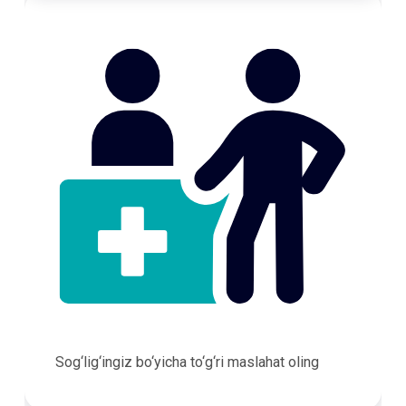
Sog‘lig‘ingiz bo‘yicha to‘g‘ri maslahat oling