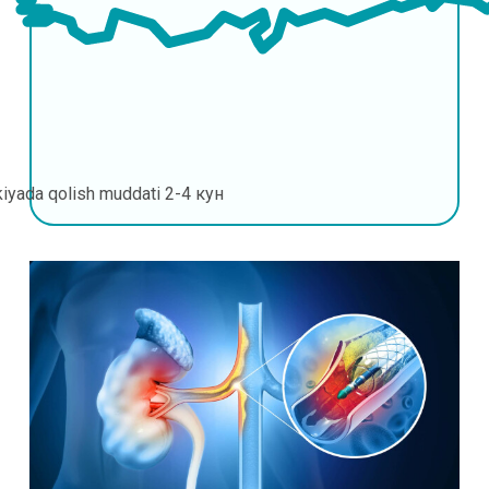
kiyada qolish muddati
2-4 кун