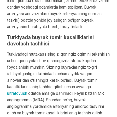
ichki qismida o'sish hisoblanadi, ammo erkaklarda va har
qanday yoshdagi odamlarda ham topilgan. Buyrak
arteriyasi anevrizmlari (buyrak arteriyasining norman
tasviri) odatda yonida joylashgan bo'lgan buyrak
arteriyasini burab yoki bosib, toray tiriladi.
Turkiyada buyrak tomir kasalliklarini
davolash tashhisi
Turkiyadagi mutaxassisingiz, qoningiz oqimini tekshirish
uchun qorin yoki chov qismingizda stetoskopdan
foydalanishi mumkin. Sizning buyraklaringiz to'g'ri
ishlayotganligini ta'minlash uchun siydik va qon
sinovlaridan o'tishingiz kerak bo'ladi. Buyrak tomir
kasalliklarini aniq tashhis qilish uchun avvaliga
ultratovush
odatda amalga oshiriladi, keyin ba'zan MR
angiogramma (MRA). Shundan so'ng, buyrak
angiogramma yordamida arteriyaning aniqroq tasvirini
olish va buyrak tomir kasalliklarini aniq tashhis qilish