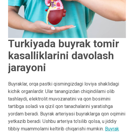
Turkiyada buyrak tomir
kasalliklarini davolash
jarayoni
Buyraklar, orqa pastki qismingizdagi loviya shaklidagi
kichik organlardir. Ular tanangizdan chiqindilarni olib
tashlaydi, elektrolit muvozanatini va qon bosimini
tartibga soladi va qizil qon tanachalarini yaratishga
yordam beradi. Buyrak arteriyasi buyraklarga qon oqimini
yetkazib beradi. Ushbu arteriya to'silib qolsa, u jiddiy
tibbiy muammolarni keltirib chiqarishi mumkin.
Buyrak