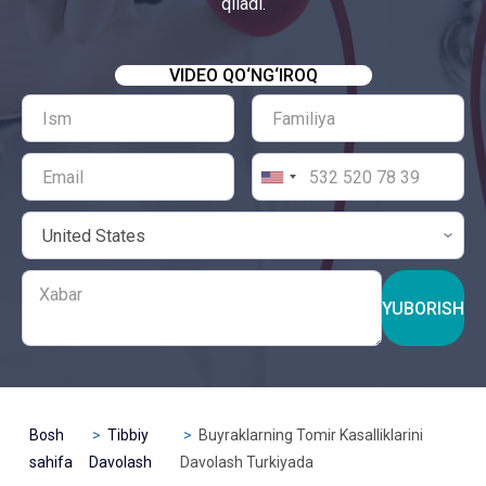
qiladi.
VIDEO QO‘NG‘IROQ
YUBORISH
Bosh
Tibbiy
Buyraklarning Tomir Kasalliklarini
sahifa
Davolash
Davolash Turkiyada