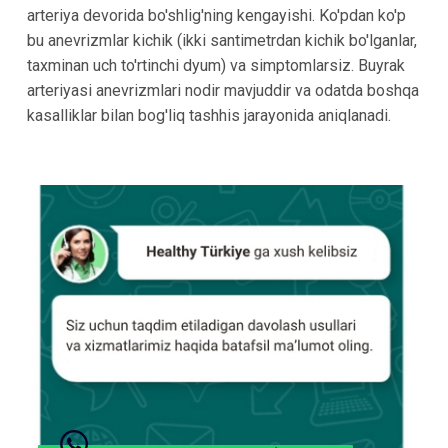
arteriya devorida bo'shlig'ning kengayishi. Ko'pdan ko'p
bu anevrizmlar kichik (ikki santimetrdan kichik bo'lganlar,
taxminan uch to'rtinchi dyum) va simptomlarsiz. Buyrak
arteriyasi anevrizmlari nodir mavjuddir va odatda boshqa
kasalliklar bilan bog'liq tashhis jarayonida aniqlanadi.