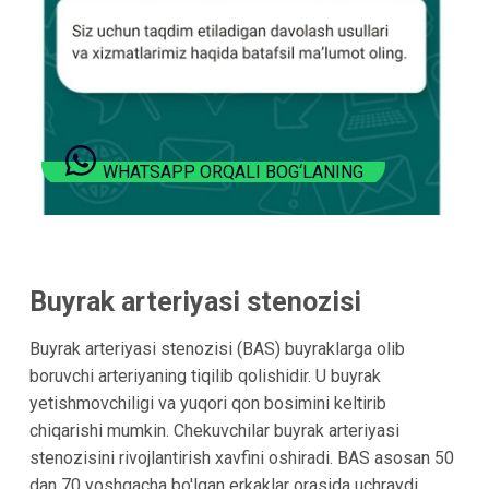
WHATSAPP ORQALI BOG‘LANING
Buyrak arteriyasi stenozisi
Buyrak arteriyasi stenozisi (BAS) buyraklarga olib
boruvchi arteriyaning tiqilib qolishidir. U buyrak
yetishmovchiligi va yuqori qon bosimini keltirib
chiqarishi mumkin. Chekuvchilar buyrak arteriyasi
stenozisini rivojlantirish xavfini oshiradi. BAS asosan 50
dan 70 yoshgacha bo'lgan erkaklar orasida uchraydi.