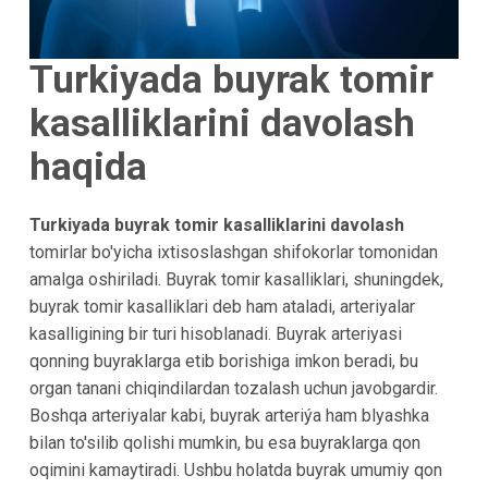
Turkiyada buyrak tomir
kasalliklarini davolash
haqida
Turkiyada buyrak tomir kasalliklarini davolash
tomirlar bo'yicha ixtisoslashgan shifokorlar tomonidan
amalga oshiriladi. Buyrak tomir kasalliklari, shuningdek,
buyrak tomir kasalliklari deb ham ataladi, arteriyalar
kasalligining bir turi hisoblanadi. Buyrak arteriyasi
qonning buyraklarga etib borishiga imkon beradi, bu
organ tanani chiqindilardan tozalash uchun javobgardir.
Boshqa arteriyalar kabi, buyrak arteriýa ham blyashka
bilan to'silib qolishi mumkin, bu esa buyraklarga qon
oqimini kamaytiradi. Ushbu holatda buyrak umumiy qon