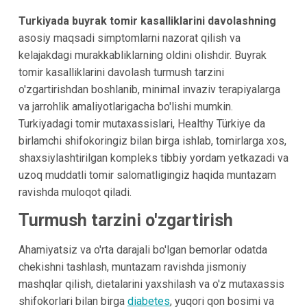
Turkiyada buyrak tomir kasalliklarini davolashning
asosiy maqsadi simptomlarni nazorat qilish va
kelajakdagi murakkabliklarning oldini olishdir. Buyrak
tomir kasalliklarini davolash turmush tarzini
o'zgartirishdan boshlanib, minimal invaziv terapiyalarga
va jarrohlik amaliyotlarigacha bo'lishi mumkin.
Turkiyadagi tomir mutaxassislari, Healthy Türkiye da
birlamchi shifokoringiz bilan birga ishlab, tomirlarga xos,
shaxsiylashtirilgan kompleks tibbiy yordam yetkazadi va
uzoq muddatli tomir salomatligingiz haqida muntazam
ravishda muloqot qiladi.
Turmush tarzini o'zgartirish
Ahamiyatsiz va o'rta darajali bo'lgan bemorlar odatda
chekishni tashlash, muntazam ravishda jismoniy
mashqlar qilish, dietalarini yaxshilash va o'z mutaxassis
shifokorlari bilan birga
diabetes
, yuqori qon bosimi va