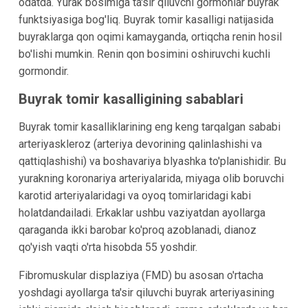
odatda. Yurak bosimiga ta'sir qiluvchi gormonlar buyrak
funktsiyasiga bog'liq. Buyrak tomir kasalligi natijasida
buyraklarga qon oqimi kamayganda, ortiqcha renin hosil
bo'lishi mumkin. Renin qon bosimini oshiruvchi kuchli
gormondir.
Buyrak tomir kasalligining sabablari
Buyrak tomir kasalliklarining eng keng tarqalgan sababi
arteriyaskleroz (arteriya devorining qalinlashishi va
qattiqlashishi) va boshavariya blyashka to'planishidir. Bu
yurakning koronariya arteriyalarida, miyaga olib boruvchi
karotid arteriyalaridagi va oyoq tomirlaridagi kabi
holatdandailadi. Erkaklar ushbu vaziyatdan ayollarga
qaraganda ikki barobar ko'proq azoblanadi, dianoz
qo'yish vaqti o'rta hisobda 55 yoshdir.
Fibromuskular displaziya (FMD) bu asosan o'rtacha
yoshdagi ayollarga ta'sir qiluvchi buyrak arteriyasining