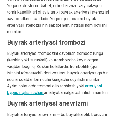
Yuqori xolesterin, diabet, ortiqcha vazn va yurak-qon
tomir kasalliklari oilaviy tarixi buyrak arteriyasi stenozisi
xavf omillari orasidadir. Yuqori qon bosimi buyrak
arteriyasi stenozisinin sababi ham, natijasi ham bo'lishi
mumkin.
Buyrak arteriyasi trombozi
Buyrak arteriyasi trombozini davolash tromboz turiga
(keskin yoki surunkali) va trombozdan keyin o'tgan
vaqtdan bog'liq. Keskin holatlarda, trombolitik (qon
ivishini to'xtatuvchi) dori vositasi buyrak arteriyasiga bir
necha soatdan bir necha kungacha quyilishi mumkin.
Ayrim holatlarda trombni olib tashlash yoki
arteriyani
bypass qilish uchun
amaliyot amalga oshirilishi mumkin.
Buyrak arteriyasi anevrizmi
Buyrak arteriyasi anevrizmi – bu buyrakka olib boruvchi