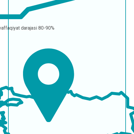
affaqiyat darajasi
80-90%