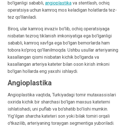
bo'lganligi sababli,
angioplastika
va stentlash, ochiq
operatsiya uchun kamroq mos keladigan holatlarda tez-
tez qo'llaniladi.
Biroq, ular kamroq invaziv bo'lib, ochiq operatsiyaga
nisbatan tezroq tiklanish imkoniyatiga ega bo'lganligi
sababli, kamroq xavfga ega bo'lgan bemorlarda ham
tobora ko'proq qo'llanilmoqda. Ushbu usullar arteriyaning
kasallangan qismi nisbatan kichik bo'lganda va
kasallangan arteriya kateter bilan oson kirish imkoni
bo'lgan hollarda eng yaxshi ishlaydi.
Angioplastika
Angioplastika vaqtida, Turkiyadagi tomir mutaxassislari
oxirida kichik bir sharchasi bo'lgan maxsus kateterni
ishlatishadi, uni puflab va bo'shatib bo'lishi mumkin.
Yig'ilgan sharcha kateteri son yoki bilak tomiri orqali
o'tkazilib, arteriyaning toraygan segmentiga yuboriladi.