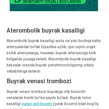
WHATSAPP ORQALI BOG‘LANING
Aterombolik buyrak kasalligi
Aterombolik buyrak kasalligi aorta va/yoki boshqa katta
arteriyalardan bo'lak blyashka uzilib, qon oqimi orqali
kichik arteriyalarga, masalan, buyrak arteriyasiga kirib
ketganda yuzaga keladi. Aterombolik buyrak kasalligi
keksalar orasida buyrak yetishmovchiligining odatiy
sababilariga aylandi.
Buyrak venasi trombozi
Buyrak venasi trombozi buyrakga olib boruvchi
venalarda tromb bo'lsa paydo bo'ladi. Buyrak tomir
kasalligi
yuqori qon bosimi
(yurak bosimi) bilan bog'liq