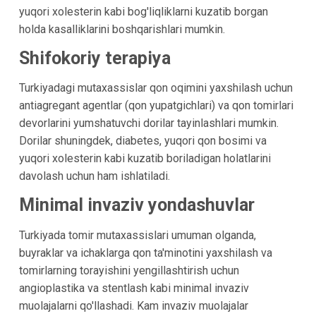
yuqori xolesterin kabi bog'liqliklarni kuzatib borgan
holda kasalliklarini boshqarishlari mumkin.
Shifokoriy terapiya
Turkiyadagi mutaxassislar qon oqimini yaxshilash uchun
antiagregant agentlar (qon yupatgichlari) va qon tomirlari
devorlarini yumshatuvchi dorilar tayinlashlari mumkin.
Dorilar shuningdek, diabetes, yuqori qon bosimi va
yuqori xolesterin kabi kuzatib boriladigan holatlarini
davolash uchun ham ishlatiladi.
Minimal invaziv yondashuvlar
Turkiyada tomir mutaxassislari umuman olganda,
buyraklar va ichaklarga qon ta'minotini yaxshilash va
tomirlarning torayishini yengillashtirish uchun
angioplastika va stentlash kabi minimal invaziv
muolajalarni qo'llashadi. Kam invaziv muolajalar