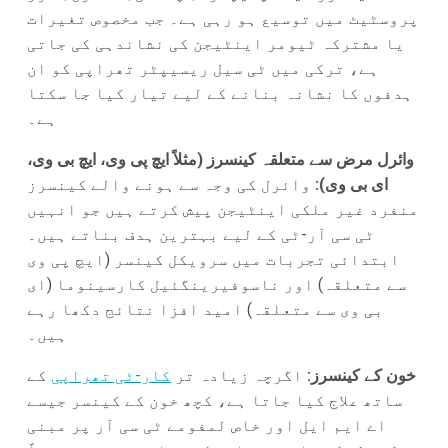
پروسٹیٹ میں توسیع ہو رہی ہے۔ جب مخصوص تغیرات
یا مشترکہ ٹیومر اینٹیجن کی نشاندہی کی جاتی
ہے، ترکی میں ٹی سیل ریسیپٹر تھراپی کو ان
ہدفوں کا نشانہ بنانے کے لیے تیار کیا جا سکتا
ہے۔
وائرل مرض سے متعلقہ کینسرز (مثلاً ایچ پی وی، ایچ بی وی،
ای بی وی):
وائرل کی وجہ سے ہونے والے کینسرز
منفرد غیر ملکی اینٹیجن پیش کرتے ہیں جو انہیں
ٹی سی آر-ٹی کے لیے بہترین ہدف بناتے ہیں۔
ابتدائی تجربات میں سرویکل کینسر (ایچ پی وی
سے متعلقہ) اور ناسوفیرینگئیل کارسینوما (ای
بی وی سے متعلقہ) امید افزا نتائج دکھا رہے
ہیں۔
خون کے کینسرز:
اگرچہ زیادہ تر
کار-ٹی تھراپی
کے
ساتھ علاج کیا جاتا ہے، کچھ خون کے کینسر جیسے
اے ایم ایل اور خاص لمفومے ٹی سی آر پر مبنی