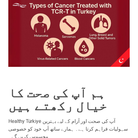
ہم آپ کی صحت کا
خیال رکھتے ہیں
Healthy Türkiye آپ کی صحت اور آرام کے لیے بہترین
سہولیات فراہم کرتا ہے۔ ہمارے ساتھ آپ خود کو خصوصی
محسوس کریں گے۔