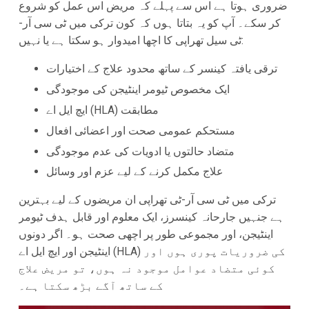
ضروری ہوتا ہے اس سے پہلے کہ مریض اس عمل کو شروع
کر سکے۔ آپ کو یہ بتاتا ہوں کہ کون ترکی میں ٹی سی آر-
ٹی سیل تھراپی کا اچھا امیدوار ہو سکتا ہے یا نہیں:
ترقی یافتہ کینسر کے ساتھ محدود علاج کے اختیارات
ایک مخصوص ٹیومر اینٹیجن کی موجودگی
ایچ ایل اے (HLA) مطابقت
مستحکم عمومی صحت اور اعضائی افعال
متضاد حالتوں یا ادویات کی عدم موجودگی
علاج مکمل کرنے کے لیے عزم اور وسائل
ترکی میں ٹی سی آر-ٹی تھراپی ان مریضوں کے لیے بہترین
ہے جنہیں جارحانہ کینسرز، ایک معلوم اور قابل ہدف ٹیومر
اینٹیجن، اور مجموعی طور پر اچھی صحت ہو۔ اگر دونوں
اینٹیجن اور ایچ ایل اے (HLA) کی ضروریات پوری ہوں اور
کوئی متضاد عوامل موجود نہ ہوں، تو مریض علاج
کے ساتھ آگے بڑھ سکتا ہے۔