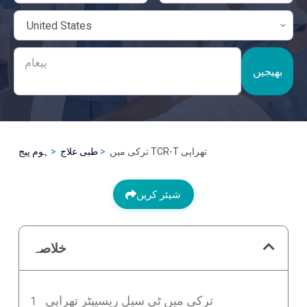
بھیجیں
ترکی میں TCR-T تھراپی
طبی علاج
ہوم پیج
شیئر کریں
خلاصہ
ترکی میں ٹی سیل ریسیپٹر تھراپی