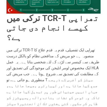
ترکی میں TCR-T تھراپی
کیسے انجام دی جاتی
ہے؟
ترکی میں TCR-T تھراپی ایک تفصیلی، قدم بہ قدم علاج کا
منصوبہ ہے جو مریض کے مدافعتی نظام کو بالکل درست
طریقے سے کینسر سے لڑنے کے لئے شخصی بناتا ہے۔ یہ عمل
ایک مخصوص ٹومر انٹیجن کی موجودگی کی تصدیق اور HLA
کے مطابقت کی تصدیق سے شروع ہوتا ہے۔ جب مریض کی
منظوری ہو جاتی ہے، تو T سیلز کو آفرس کے ذریعے
جمع کیا جاتا ہے اور لیبارٹری بھیجا جاتا ہے،
جہاں انہیں جینیاتی طور پر تبدیل کیا جاتا ہے
تاکہ وہ ٹومر کو نشانہ بنانے والے ریسیپٹرز کو
ظاہر کر سکیں۔ کئی ہفتوں تک ان انجنئیرڈ سیلز