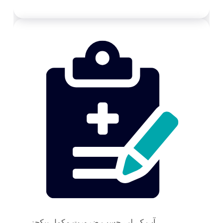
آپ کے لیے حسبِ ضرورت مکمل پیکجز