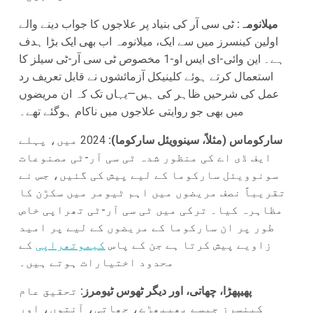
میلانومہ:
ٹی سی آر کی بنیاد پر علاجوں کا جواب دینے والے
اولین کینسرز میں سے ایک، میلانومہ اب بھی ایک بڑا ہدف
ہے۔ این وائی-ای ایس او-1 مخصوص ٹی سی آر-ٹی سیلز کا
استعمال کرتے ہوئے کلینیکل آزمائشوں نے قابل تعریف رد
عمل کی شرحیں ظاہر کی ہیں—یہاں تک کہ ان مریضوں
میں بھی جو روایتی علاجوں میں ناکام ہوگئے تھے۔
سارکوماس (مثلاً، سینوویئل سارکوما):
2024 میں، پہلے
ایف ڈی اے کی منظور شدہ ٹی سی آر-ٹی مصنوعات
سونوویئل سارکوما کے لیے پیش کی گئیں، جس نے
تقریباً نصف مریضوں میں اہم ٹیومر میں سکڑن کا
مظاہرہ کیا۔ ترکی میں ٹی سی آر-ٹی تھراپی خاص
طور پر ان سارکوما کے مریضوں کے لیے پر امید
زاویے پیش کرتا ہے جن کے پاس
کیموتھراپی
کے
محدود اختیارات ہوتے ہیں۔
پھیپھڑا، چھاتی، اور دیگر ٹھوس ٹیومرز:
تحقیق عام
کینسرز جیسے پھیپھڑے، چھاتی، آنتوں، اور