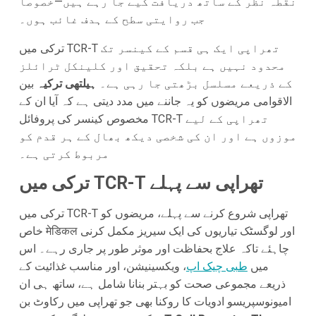
نقطہ نظر کے ساتھ دریافت کیے جا رہے ہیں—خصوصاً
جب روایتی سطح کے ہدف غائب ہوں۔
ترکی میں TCR-T تھراپی ایک ہی قسم کے کینسر تک
محدود نہیں ہے بلکہ تحقیق اور کلینکل ٹرائلز
کے ذریعے مسلسل بڑھتی جا رہی ہے۔
ہیلتھی ترکیہ
بین
الاقوامی مریضوں کو یہ جاننے میں مدد دیتی ہے کہ آیا ان کے
مخصوص کینسر کی پروفائل TCR-T تھراپی کے لیے
موزوں ہے اور ان کی شخصی دیکھ بھال کے ہر قدم کو
مربوط کرتی ہے۔
ترکی میں TCR-T تھراپی سے پہلے
ترکی میں TCR-T تھراپی شروع کرنے سے پہلے، مریضوں کو
خاص मेडिकल اور لوگسٹک تیاریوں کی ایک سیریز مکمل کرنی
چاہئے تاکہ علاج بحفاظت اور موثر طور پر جاری رہے۔ اس
میں
طبی چیک اپ
، ویکسینیشن، اور مناسب غذائیت کے
ذریعے مجموعی صحت کو بہتر بنانا شامل ہے، ساتھ ہی ان
امیونوسپریسو ادویات کا روکنا بھی جو تھراپی میں رکاوٹ بن