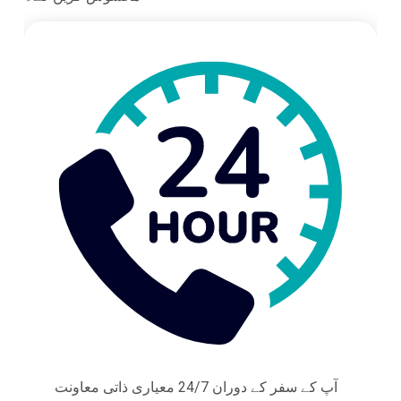
آپ کے سفر کے دوران 24/7 معیاری ذاتی معاونت