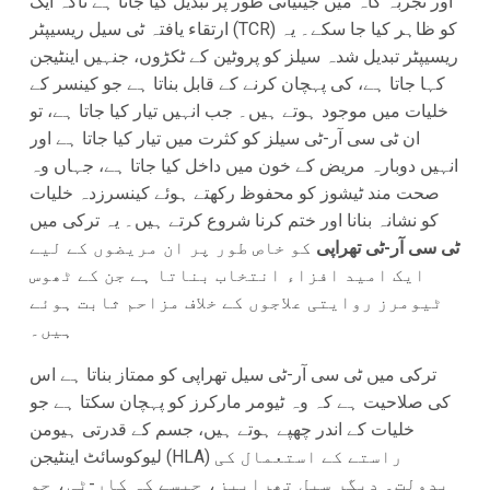
اور تجربہ گاہ میں جینیاتی طور پر تبدیل کیا جاتا ہے تاکہ ایک
ارتقاء یافتہ ٹی سیل ریسیپٹر (TCR) کو ظاہر کیا جا سکے۔ یہ
ریسیپٹر تبدیل شدہ سیلز کو پروٹین کے ٹکڑوں، جنہیں اینٹیجن
کہا جاتا ہے، کی پہچان کرنے کے قابل بناتا ہے جو کینسر کے
خلیات میں موجود ہوتے ہیں۔ جب انہیں تیار کیا جاتا ہے، تو
ان ٹی سی آر-ٹی سیلز کو کثرت میں تیار کیا جاتا ہے اور
انہیں دوبارہ مریض کے خون میں داخل کیا جاتا ہے، جہاں وہ
صحت مند ٹیشوز کو محفوظ رکھتے ہوئے کینسرزدہ خلیات
کو نشانہ بنانا اور ختم کرنا شروع کرتے ہیں۔ یہ ترکی میں
ٹی سی آر-ٹی تھراپی
کو خاص طور پر ان مریضوں کے لیے
ایک امید افزاء انتخاب بناتا ہے جن کے ٹھوس
ٹیومرز روایتی علاجوں کے خلاف مزاحم ثابت ہوئے
ہیں۔
ترکی میں ٹی سی آر-ٹی سیل تھراپی کو ممتاز بناتا ہے اس
کی صلاحیت ہے کہ وہ ٹیومر مارکرز کو پہچان سکتا ہے جو
خلیات کے اندر چھپے ہوتے ہیں، جسم کے قدرتی ہیومن
لیوکوسائٹ اینٹیجن (HLA) راستے کے استعمال کی
بدولت۔ دیگر سیل تھراپیز، جیسے کہ کار-ٹی، جو