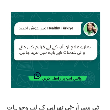
واٹس ایپ پر رابطہ کریں
ٹی سی آر-ٹی تھراپی کے لیے وجوہات