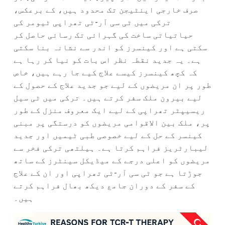
صرف خارجی اینٹیجن تک محدود ہیں، کے برعکس،
ترکی میں ٹی سی آر-ٹی تھراپی ٹیومر کی
حیاتیاتی ساخت کی گہرائی تک رسائی حاصل کر
سکتی ہے اور کینسرز کو اندر سے نشانہ بنا سکتی
ہے۔ یہ جدید نقطہ نظر اس بات کو نیا کر رہا ہے
کہ کچھ کینسرز کیسے علاج کیے جا رہے ہیں، خاص
طور پر ان مریضوں کے لیے جو جدید علاج کے حصول کے
لیے بیرون ملک سفر کرتے ہیں۔ ترکی میں ٹی سیل
ریسیپٹر تھراپی کے لیے ایک معروف منزل کے طور
پر، ملک بین الاقوامی مریضوں کو درستگی پر مبنی
کینسر کے حل کے لیے خصوصی طبی ٹیمیں اور جدید
لیبارٹریز فراہم کرتا ہے۔ ہیلتھی ترکی فخر سے
مریضوں کو اعلی درجے کے میڈیکل سینٹرز کے ساتھ
جوڑتا ہے جو ٹی سی آر-ٹی تھراپی اور ان کے علاج
کے سفر کے دوران جامع دیکھ بھال فراہم کرتے
ہیں۔