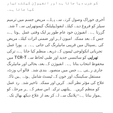
کو ضرب دیا جاتا ہے اور انفیوژن کیلئے تیار
کیا جاتا ہے۔
آخری خوراک وصول کرنے سے پہلے، مریض جسم میں ترمیم
شدہ T سیلز کو فروغ دینے کیلئے لنفوڈیپلیٹنگ کیموتھراپی سے
گزرتا ہے۔ انفیوژن خود عام طور پر ایک وقتی عمل ہوتا ہے،
جس کے بعد ممکنہ امیون لہر اور ضمنی اثرات کیلئے مریض
کی ہسپتال میں قریبی مانیٹرنگ کی جاتی ہے۔ یہ پورا عمل
تجرباتی انکولوجی ٹیموں کے ذریعے منظم کیا جاتا ہے، ترکی
TCR-T تھراپی
کو سائنسی جدید اور طبی لحاظ سے
میں
محفوظ انتخاب بناتا ہے۔ انفیوژن کے بعد، بحالی اور مانیٹرنگ
جاری رہتی ہے جس میں منصوبہ بندی شدہ فالو اپ وزٹ،
مستقل سکیننگ، اور خون کے ٹیسٹ شامل ہوتے ہیں تاکہ
علاج کی مؤثر نظر آئندہ کریں اور ممکنہ تاخیر شدہ رد عمل
کو منظم کریں۔ ہیلتھی ترکیہ اس سفر کے ہر مرحلے کو
ہموار بناتا ہے—پلاننگ سے لے کر بعد از علاج دیکھ بھال تک۔