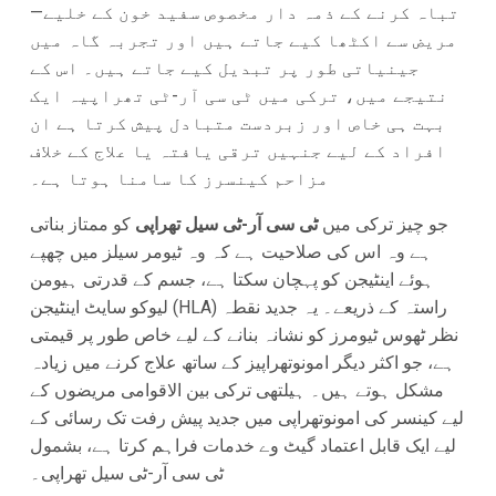
تباہ کرنے کے ذمہ دار مخصوص سفید خون کے خلیے—
مریض سے اکٹھا کیے جاتے ہیں اور تجربہ گاہ میں
جینیاتی طور پر تبدیل کیے جاتے ہیں۔ اس کے
نتیجے میں، ترکی میں ٹی سی آر-ٹی تھراپیہ ایک
بہت ہی خاص اور زبردست متبادل پیش کرتا ہے ان
افراد کے لیے جنہیں ترقی یافتہ یا علاج کے خلاف
مزاحم کینسرز کا سامنا ہوتا ہے۔
جو چیز ترکی میں
ٹی سی آر-ٹی سیل تھراپی
کو ممتاز بناتی
ہے وہ اس کی صلاحیت ہے کہ وہ ٹیومر سیلز میں چھپے
ہوئے اینٹیجن کو پہچان سکتا ہے، جسم کے قدرتی ہیومن
لیوکو سایٹ اینٹیجن (HLA) راستہ کے ذریعے۔ یہ جدید نقطہ
نظر ٹھوس ٹیومرز کو نشانہ بنانے کے لیے خاص طور پر قیمتی
ہے، جو اکثر دیگر امونوتھراپیز کے ساتھ علاج کرنے میں زیادہ
مشکل ہوتے ہیں۔ ہیلتھی ترکی بین الاقوامی مریضوں کے
لیے کینسر کی امونوتھراپی میں جدید پیش رفت تک رسائی کے
لیے ایک قابل اعتماد گیٹ وے خدمات فراہم کرتا ہے، بشمول
ٹی سی آر-ٹی سیل تھراپی۔