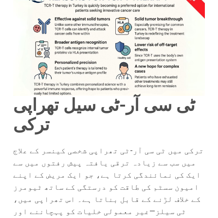
ٹی سی آر-ٹی سیل تھراپی
ترکی
ترکی میں ٹی سی آر-ٹی تھراپی شخصی کینسر کے علاج
میں سب سے زیادہ ترقی یافتہ پیش رفتوں میں سے
ایک کی نمائندگی کرتا ہے، جو ایک مریض کے اپنے
امیون سسٹم کی طاقت کو درستگی کے ساتھ ٹیومرز
کے خلاف لڑنے کے قابل بناتا ہے۔ اس تھراپی میں،
ٹی سیلز—غیر معمولی خلیات کو پہچاننے اور