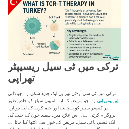
ترکی میں ٹی سیل ریسیپٹر
تھراپی
ترکی میں ٹی سی آر-ٹی تھراپی ایک جدید شکل ہے جو ذاتی
امونوتھراپی
ہے جو مریض کے اپنے امیون سیلز کو خاص طور
پر کینسر سیلز کو پہچاننے اور ختم کرنے کے لیے دوبارہ
پروگرام کرتی ہے۔ اس علاج میں، سفید خون کے خلیے کی
ایک قسم، یا ٹی سیل، مریض کے خون سے اکٹھا کیا جاتا ہے