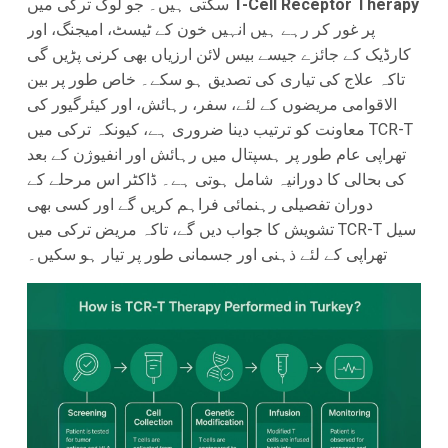
T-Cell Receptor Therapy
سکتی ہیں۔ جو لوگ ترکی میں
پر غور کر رہے ہیں انہیں خون کے ٹیسٹ، امیجنگ، اور
کارڈیک کے جائزے جیسے بیس لائن ارزیاں بھی کرنی پڑیں گی
تاکہ علاج کی تیاری کی تصدیق ہو سکے۔ خاص طور پر بین
الاقوامی مریضوں کے لئے، سفر، رہائش، اور کیئرگیور کی
معاونت کو ترتیب دینا ضروری ہے، کیونکہ ترکی میں TCR-T
تھراپی عام طور پر ہسپتال میں رہائش اور انفیوژن کے بعد
کی بحالی کا دورانیہ شامل ہوتی ہے۔ ڈاکٹر اس مرحلے کے
دوران تفصیلی رہنمائی فراہم کریں گے اور کسی بھی
تشویش کا جواب دیں گے، تاکہ مریض ترکی میں TCR-T سیل
تھراپی کے لئے ذہنی اور جسمانی طور پر تیار ہو سکیں۔