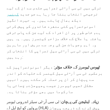
ترکی میں ٹی سی آر-ٹی تھراپی جلدی سے ان کے لیے
ترجیحی انتخاب بنتا جا رہا ہے جو جدید
کینسر
دیکھ بھال چاہتے ہیں۔ یہ حیرت انگیز
امونوتھراپی کئی منفرد فائدوں کو پیش کرتی
ہے، خاص طور پر ان افراد کے لیے جن کے پاس ترقی
یافتہ یا علاج کے خلاف مزاحم کینسرز ہیں۔ یہ ہیں
وہ اہم وجوہات جن کی وجہ سے مریض اور ماہرین
ترکی میں ٹی سی آر-ٹی سیل تھراپی کا انتخاب کر
رہے ہیں:
ٹھوس ٹیومرز کے خلاف مؤثر:
دیگر امونوتھراپیز کے
برعکس، ٹی سی آر-ٹی سیل کینسر کے خلیات کو اندر
سے پہچان کر ان پر حملہ کر سکتے ہیں، انہیں
مشکل ٹھوس ٹیومرز جیسے پھیپھڑے، چھاتی یا
سارکوما میں بھی مؤثر بناتا ہے۔
زیادہ اینٹیجن کی پہچان:
ٹی سی آر-ٹی سیلز اندرونی ٹیومر
پروٹین کو ایچ ایل اے (HLA) پیش کرنے کے ذریعے پہچان