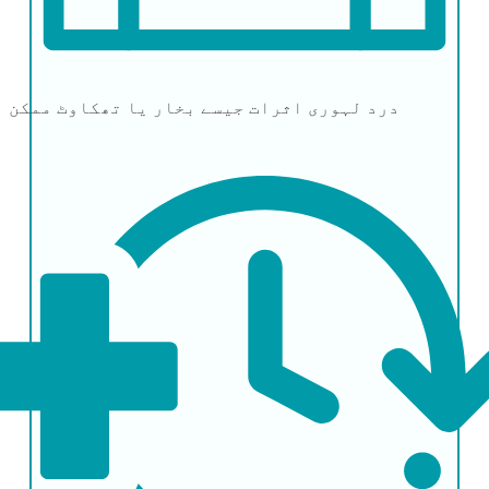
درد
لہوری اثرات جیسے بخار یا تھکاوٹ ممکن ہ