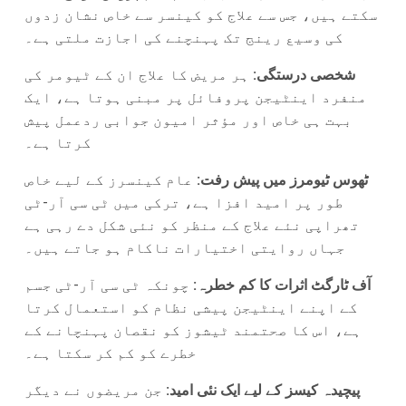
سکتے ہیں، جس سے علاج کو کینسر سے خاص نشان زدوں
کی وسیع رینج تک پہنچنے کی اجازت ملتی ہے۔
شخصی درستگی:
ہر مریض کا علاج ان کے ٹیومر کی
منفرد اینٹیجن پروفائل پر مبنی ہوتا ہے، ایک
بہت ہی خاص اور مؤثر امیون جوابی ردعمل پیش
کرتا ہے۔
ٹھوس ٹیومرز میں پیش رفت:
عام کینسرز کے لیے خاص
طور پر امید افزا ہے، ترکی میں ٹی سی آر-ٹی
تھراپی نئے علاج کے منظر کو نئی شکل دے رہی ہے
جہاں روایتی اختیارات ناکام ہو جاتے ہیں۔
آف ٹارگٹ اثرات کا کم خطرہ:
چونکہ ٹی سی آر-ٹی جسم
کے اپنے اینٹیجن پیشی نظام کو استعمال کرتا
ہے، اس کا صحتمند ٹیشوز کو نقصان پہنچانے کے
خطرے کو کم کر سکتا ہے۔
پیچیدہ کیسز کے لیے ایک نئی امید:
جن مریضوں نے دیگر