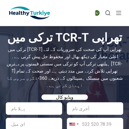
S
k
i
p
ترکی میں TCR-T تھراپی
t
o
ترکی میں [TCR-T] تھراپی آپ کی صحت کی ضروریات کے لئے
c
اعلیٰ معیار کی دیکھ بھال اور محفوظ حل پیش کرتی ہے۔
o
ہیلتھی ترکی آپ کو ترکی میں سستی قیمتوں پر بہترین [TCR-
n
T] تھراپی تلاش کرنے میں مدد دیتی ہے اور صحت کے تمام
t
شعبوں میں منسلک ہسپتالوں کے ذریعے 360-ڈگری سروس کا
e
اپنان کرتی ہے۔
n
t
ویڈیو کال