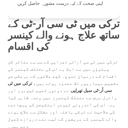
اپنی صحت کے لیے درست مشورہ حاصل کریں
ترکی میں ٹی سی آر-ٹی کے
ساتھ علاج ہونے والے کینسر
کی اقسام
ترکی میں ٹی سی آر-ٹی تھراپی کے سب سے متاثر کن
پہلوؤں میں سے ایک ہے اس کی مختلف کینسر کی
اقسام کے درمیان تنوع۔ کچھ علاجوں کے برعکس جو
مخصوص بیماریوں تک محدود ہوتے ہیں،
ترکی میں ٹی
سی آر-ٹی سیل تھراپی
نے دونوں ٹھوس ٹیومرز اور
وائرل مرض سے منسلک کینسرز میں وعدہ ظاہر کیا
ہے۔ اس کی اندرونی ٹیومر اینٹیجن کو پہچاننے
کی صلاحیت نے ترقی یافتہ اور مشکل سے علاج ہونے
والے کینسر کے مریضوں کے لیے نئے دروازے کھول
دیے ہیں۔