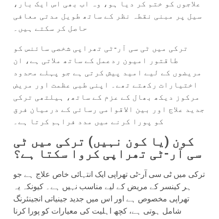
علاجوں کو ختم کر دیا ہو، وہ اب بھی اس ایک بار،
سیل پر مبنی نقطہ نظر کے ساتھ طویل مدتی معافی
حاصل کر سکتے ہیں۔
ترکی میں ٹی سی آر-ٹی تھراپی شخصی سائنس کو
طاقتور امیون ردعمل کے ساتھ ملاتی ہے، ان
مریضوں کے لیے امید پیش کرتی ہے جو پہلے محدود
اختیارات رکھتے تھے۔ اپنی طبی عظمت اور مریض
مرکوز دیکھ بھال کے عزم کے ساتھ، ہیلتھی ترکی
جدید علاج اور بین الاقوامی رسائی کے درمیان فرق
کو پورا کرنے میں مدد فراہم کرتا ہے۔
کون (یا کون نہیں) ترکی میں ٹی
سی آر-ٹی تھراپی کروا سکتا ہے؟
ترکی میں ٹی سی آر-ٹی تھراپی ایک انتہائی خاص علاج ہے جو
ہر کینسر کے مریض کے لیے مناسب نہیں ہے۔ کیونکہ یہ
تھراپی مخصوص ہے اور اس میں جدید جینیاتی انجینئرنگ
شامل ہوتی ہے، کچھ اہلیت کی معیارات کو پورا کرنا