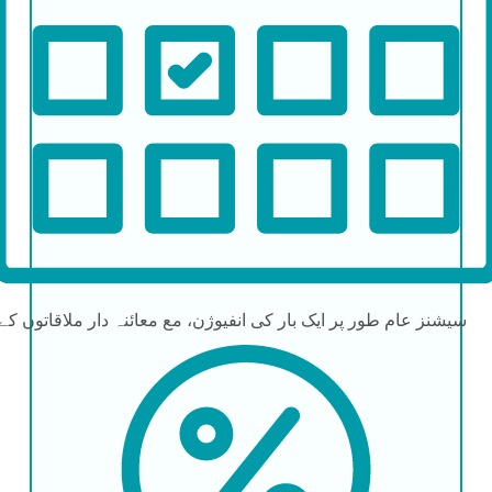
سیشنز
عام طور پر ایک بار کی انفیوژن، مع معائنہ دار ملاقاتوں کے 