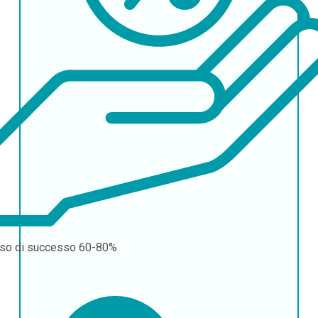
so di successo
60-80%