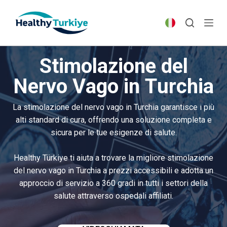
S
k
i
p
Stimolazione del
t
o
Nervo Vago in Turchia
c
o
La stimolazione del nervo vago in Turchia garantisce i più
n
alti standard di cura, offrendo una soluzione completa e
t
sicura per le tue esigenze di salute.
e
n
Healthy Türkiye ti aiuta a trovare la migliore stimolazione
t
del nervo vago in Turchia a prezzi accessibili e adotta un
approccio di servizio a 360 gradi in tutti i settori della
salute attraverso ospedali affiliati.