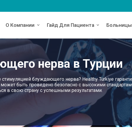
О Компании
Гайд Для Пациента
Больницы
щего нерва в Турции
 стимуляцией блуждающего нерва? Healthy Türkiye гаранти
 может быть проведено безопасно с высокими стандартам
ься в свою страну с успешными результатами.