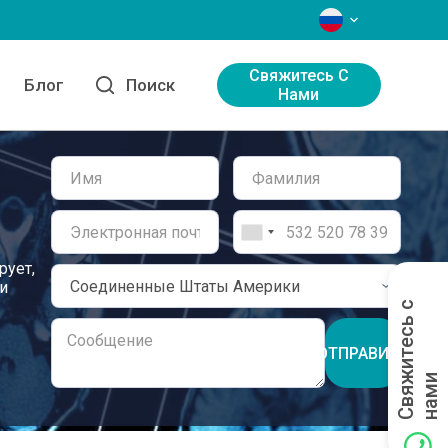
ЯЗЫКИ
Свяжитесь С
Блог
Поиск
Нами
рует,
и
С
в
я
ж
и
т
е
с
ь
с
н
а
м
ОТПРАВИТЬ
и