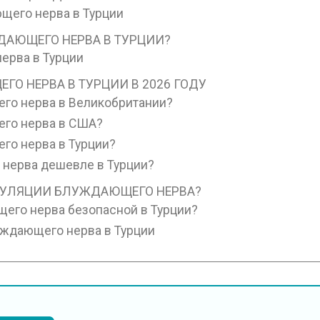
щего нерва в Турции
АЮЩЕГО НЕРВА В ТУРЦИИ?
ерва в Турции
О НЕРВА В ТУРЦИИ В 2026 ГОДУ
го нерва в Великобритании?
го нерва в США?
го нерва в Турции?
нерва дешевле в Турции?
МУЛЯЦИИ БЛУЖДАЮЩЕГО НЕРВА?
его нерва безопасной в Турции?
уждающего нерва в Турции