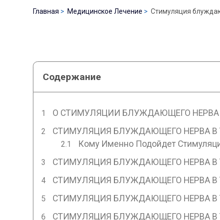
Главная
Медицинское Лечение
Стимуляция блуждаю
Содержание
О СТИМУЛЯЦИИ БЛУЖДАЮЩЕГО НЕРВА 
СТИМУЛЯЦИЯ БЛУЖДАЮЩЕГО НЕРВА В 
Кому Именно Подойдет Стимуляци
СТИМУЛЯЦИЯ БЛУЖДАЮЩЕГО НЕРВА В
СТИМУЛЯЦИЯ БЛУЖДАЮЩЕГО НЕРВА В 
СТИМУЛЯЦИЯ БЛУЖДАЮЩЕГО НЕРВА В 
СТИМУЛЯЦИЯ БЛУЖДАЮЩЕГО НЕРВА В 