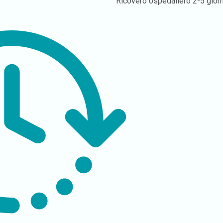
Ricovero ospedaliero
2-5 giorn