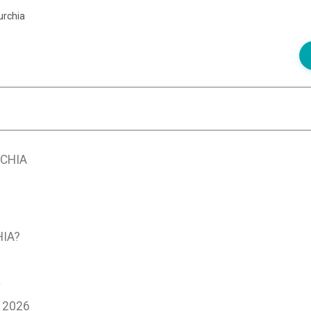
urchia
RCHIA
HIA?
a
 2026