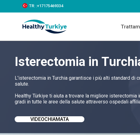
S
TR:
:+‪17175469334‬
k
i
p
Trattam
t
o
c
o
n
Isterectomia in Turchi
t
e
n
t
L'isterectomia in Turchia garantisce i più alti standard di
salute.
Healthy Türkiye ti aiuta a trovare la migliore isterectomia
gradi in tutte le aree della salute attraverso ospedali affilia
VIDEOCHIAMATA