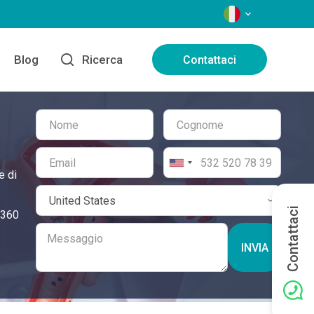
LINGUE
Blog
Ricerca
Contattaci
e di
Contattaci
a 360
INVIA