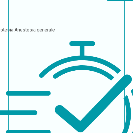
stesia
Anestesia generale