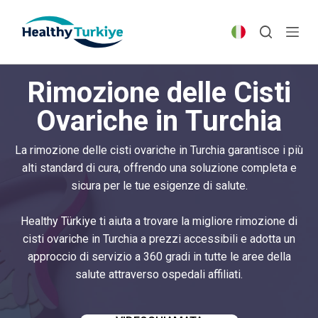
S
k
i
p
Rimozione delle Cisti
t
o
Ovariche in Turchia
c
o
La rimozione delle cisti ovariche in Turchia garantisce i più
n
alti standard di cura, offrendo una soluzione completa e
t
sicura per le tue esigenze di salute.
e
n
Healthy Türkiye ti aiuta a trovare la migliore rimozione di
t
cisti ovariche in Turchia a prezzi accessibili e adotta un
approccio di servizio a 360 gradi in tutte le aree della
salute attraverso ospedali affiliati.