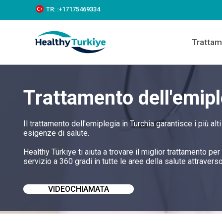
S
TR:
:+‪17175469334‬
k
i
p
Trattam
t
o
c
o
n
Trattamento dell'emipl
t
e
n
t
Il trattamento dell'emiplegia in Turchia garantisce i più al
esigenze di salute.
Healthy Türkiye ti aiuta a trovare il miglior trattamento pe
servizio a 360 gradi in tutte le aree della salute attraverso 
VIDEOCHIAMATA