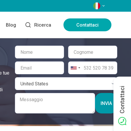
LINGUE
Blog
Ricerca
Contattaci
e tue
Contattaci
di
INVIA