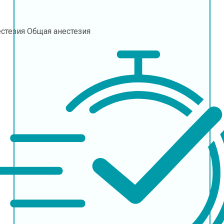
естезия
Общая анестезия