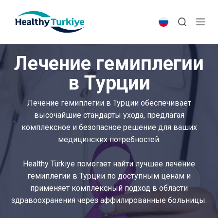
S
k
i
p
Лечение гемиплегии
t
o
в Турции
c
o
Лечение гемиплегии в Турции обеспечивает
n
высочайшие стандарты ухода, предлагая
t
комплексное и безопасное решение для ваших
e
медицинских потребностей.
n
t
Healthy Türkiye помогает найти лучшее лечение
гемиплегии в Турции по доступным ценам и
применяет комплексный подход в области
здравоохранения через аффилированные больницы.