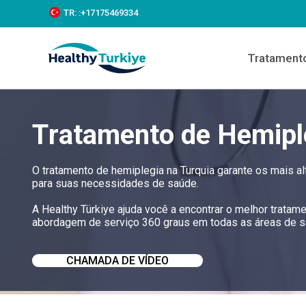
S
TR:
:+‪17175469334‬
k
i
p
Tratament
t
o
c
o
n
Tratamento de Hemipl
t
e
n
t
O tratamento de hemiplegia na Turquia garante os mais 
para suas necessidades de saúde.
A Healthy Türkiye ajuda você a encontrar o melhor tratam
abordagem de serviço 360 graus em todas as áreas de sa
CHAMADA DE VÍDEO