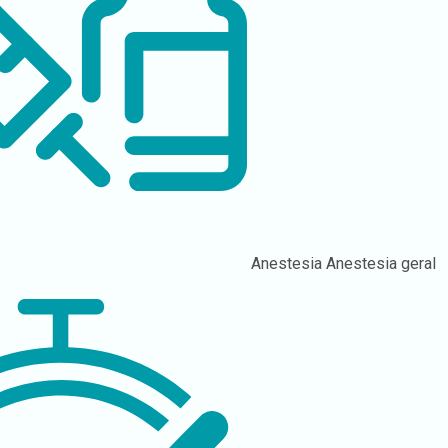
Anestesia
Anestesia geral